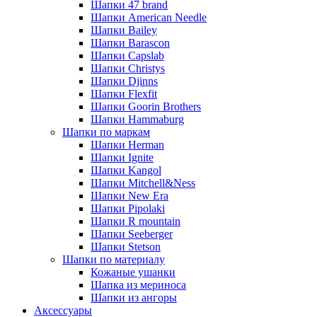
Шапки 47 brand
Шапки American Needle
Шапки Bailey
Шапки Barascon
Шапки Capslab
Шапки Christys
Шапки Djinns
Шапки Flexfit
Шапки Goorin Brothers
Шапки Hammaburg
Шапки по маркам
Шапки Herman
Шапки Ignite
Шапки Kangol
Шапки Mitchell&Ness
Шапки New Era
Шапки Pipolaki
Шапки R mountain
Шапки Seeberger
Шапки Stetson
Шапки по материалу
Кожаные ушанки
Шапка из мериноса
Шапки из ангоры
Аксессуары