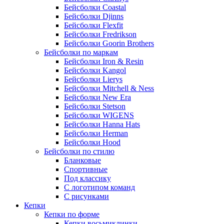
Бейсболки Coastal
Бейсболки Djinns
Бейсболки Flexfit
Бейсболки Fredrikson
Бейсболки Goorin Brothers
Бейсболки по маркам
Бейсболки Iron & Resin
Бейсболки Kangol
Бейсболки Lierys
Бейсболки Mitchell & Ness
Бейсболки New Era
Бейсболки Stetson
Бейсболки WIGENS
Бейсболки Hanna Hats
Бейсболки Herman
Бейсболки Hood
Бейсболки по стилю
Бланковые
Спортивные
Под классику
С логотипом команд
С рисунками
Кепки
Кепки по форме
Кепки восьмиклинки