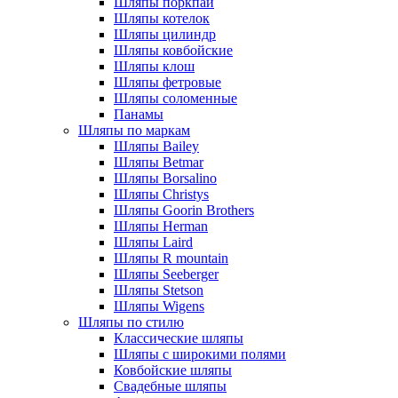
Шляпы поркпай
Шляпы котелок
Шляпы цилиндр
Шляпы ковбойские
Шляпы клош
Шляпы фетровые
Шляпы соломенные
Панамы
Шляпы по маркам
Шляпы Bailey
Шляпы Betmar
Шляпы Borsalino
Шляпы Christys
Шляпы Goorin Brothers
Шляпы Herman
Шляпы Laird
Шляпы R mountain
Шляпы Seeberger
Шляпы Stetson
Шляпы Wigens
Шляпы по стилю
Классические шляпы
Шляпы с широкими полями
Ковбойские шляпы
Свадебные шляпы