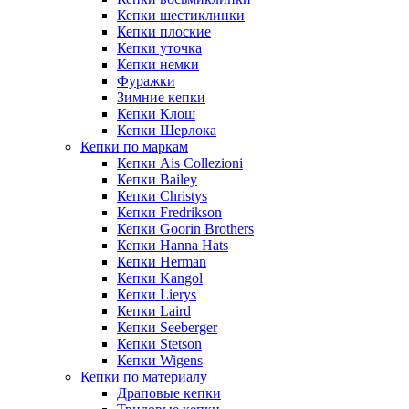
Кепки шестиклинки
Кепки плоские
Кепки уточка
Кепки немки
Фуражки
Зимние кепки
Кепки Клош
Кепки Шерлока
Кепки по маркам
Кепки Ais Collezioni
Кепки Bailey
Кепки Christys
Кепки Fredrikson
Кепки Goorin Brothers
Кепки Hanna Hats
Кепки Herman
Кепки Kangol
Кепки Lierys
Кепки Laird
Кепки Seeberger
Кепки Stetson
Кепки Wigens
Кепки по материалу
Драповые кепки