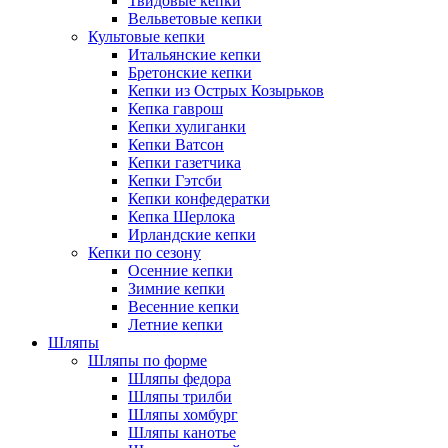
Твидовые кепки
Вельветовые кепки
Культовые кепки
Итальянские кепки
Бретонские кепки
Кепки из Острых Козырьков
Кепка гаврош
Кепки хулиганки
Кепки Ватсон
Кепки газетчика
Кепки Гэтсби
Кепки конфедератки
Кепка Шерлока
Ирландские кепки
Кепки по сезону
Осенние кепки
Зимние кепки
Весенние кепки
Летние кепки
Шляпы
Шляпы по форме
Шляпы федора
Шляпы трилби
Шляпы хомбург
Шляпы канотье