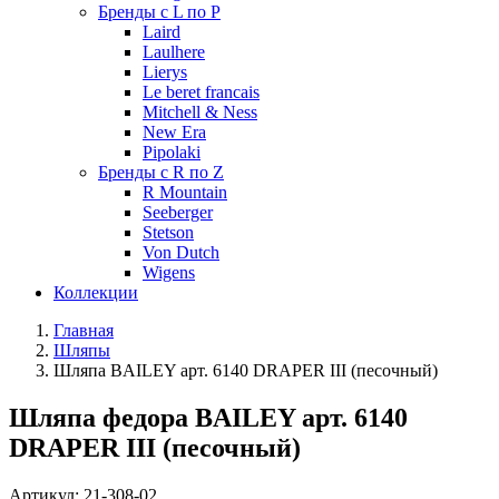
Бренды с L по P
Laird
Laulhere
Lierys
Le beret francais
Mitchell & Ness
New Era
Pipolaki
Бренды с R по Z
R Mountain
Seeberger
Stetson
Von Dutch
Wigens
Коллекции
Главная
Шляпы
Шляпа BAILEY арт. 6140 DRAPER III (песочный)
Шляпа федора BAILEY арт. 6140
DRAPER III (песочный)
Артикул:
21-308-02