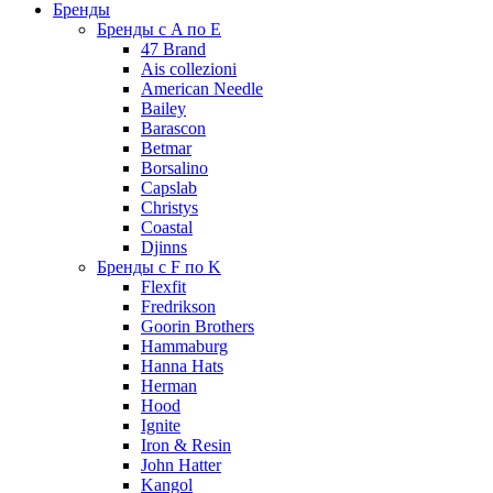
Бренды
Бренды с A по E
47 Brand
Ais collezioni
American Needle
Bailey
Barascon
Betmar
Borsalino
Capslab
Christys
Coastal
Djinns
Бренды с F по K
Flexfit
Fredrikson
Goorin Brothers
Hammaburg
Hanna Hats
Herman
Hood
Ignite
Iron & Resin
John Hatter
Kangol