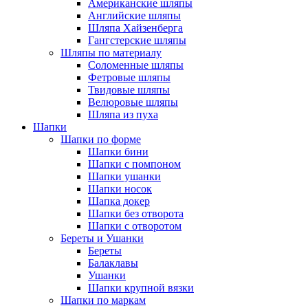
Американские шляпы
Английские шляпы
Шляпа Хайзенберга
Гангстерские шляпы
Шляпы по материалу
Соломенные шляпы
Фетровые шляпы
Твидовые шляпы
Велюровые шляпы
Шляпа из пуха
Шапки
Шапки по форме
Шапки бини
Шапки с помпоном
Шапки ушанки
Шапки носок
Шапка докер
Шапки без отворота
Шапки с отворотом
Береты и Ушанки
Береты
Балаклавы
Ушанки
Шапки крупной вязки
Шапки по маркам