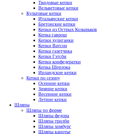
Твидовые кепки
Вельветовые кепки
Культовые кепки
Итальянские кепки
Бретонские кепки
Кепки из Острых Козырьков
Кепка гаврош
Кепки хулиганки
Кепки Ватсон
Кепки газетчика
Кепки Гэтсби
Кепки конфедератки
Кепка Шерлока
Ирландские кепки
Кепки по сезону
Осенние кепки
Зимние кепки
Весенние кепки
Летние кепки
Шляпы
Шляпы по форме
Шляпы федора
Шляпы трилби
Шляпы хомбург
Шляпы канотье