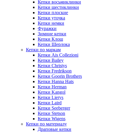
Кепки восьмиклинки
Кепки шестиклинки
Кепки плоские
Кепки уточка
Кепки немки
Фуражки
Зимние кепки
Кепки Клош
Кепки Шерлока
Кепки по маркам
Кепки Ais Collezioni
Кепки Bailey
Кепки Christys
Кепки Fredrikson
Кепки Goorin Brothers
Кепки Hanna Hats
Кепки Herman
Кепки Kangol
Кепки Lierys
Кепки Laird
Кепки Seeberger
Кепки Stetson
Кепки Wigens
Кепки по материалу
Драповые кепки