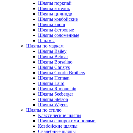
Шляпы поркпай
Шляпы котелок
Шляпы цилиндр
Шляпы ковбойские
Шляпы клош
Шляпы фетровые
Шляпы соломенные
Панамы
Шляпы по маркам
Шляпы Bailey
Шляпы Betmar
Шляпы Borsalino
Шляпы Christys
Шляпы Goorin Brothers
Шляпы Herman
Шляпы Laird
Шляпы R mountain
Шляпы Seeberger
Шляпы Stetson
Шляпы Wigens
Шляпы по стилю
Классические шляпы
Шляпы с широкими полями
Ковбойские шляпы
Свадебные шляпы