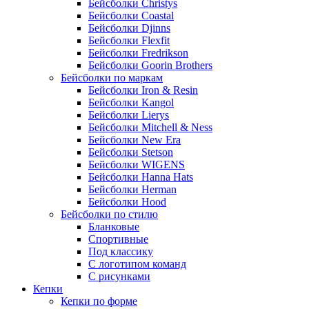
Бейсболки Christys
Бейсболки Coastal
Бейсболки Djinns
Бейсболки Flexfit
Бейсболки Fredrikson
Бейсболки Goorin Brothers
Бейсболки по маркам
Бейсболки Iron & Resin
Бейсболки Kangol
Бейсболки Lierys
Бейсболки Mitchell & Ness
Бейсболки New Era
Бейсболки Stetson
Бейсболки WIGENS
Бейсболки Hanna Hats
Бейсболки Herman
Бейсболки Hood
Бейсболки по стилю
Бланковые
Спортивные
Под классику
С логотипом команд
С рисунками
Кепки
Кепки по форме