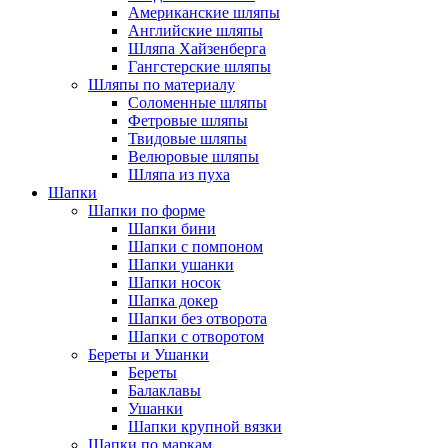
Американские шляпы
Английские шляпы
Шляпа Хайзенберга
Гангстерские шляпы
Шляпы по материалу
Соломенные шляпы
Фетровые шляпы
Твидовые шляпы
Велюровые шляпы
Шляпа из пуха
Шапки
Шапки по форме
Шапки бини
Шапки с помпоном
Шапки ушанки
Шапки носок
Шапка докер
Шапки без отворота
Шапки с отворотом
Береты и Ушанки
Береты
Балаклавы
Ушанки
Шапки крупной вязки
Шапки по маркам