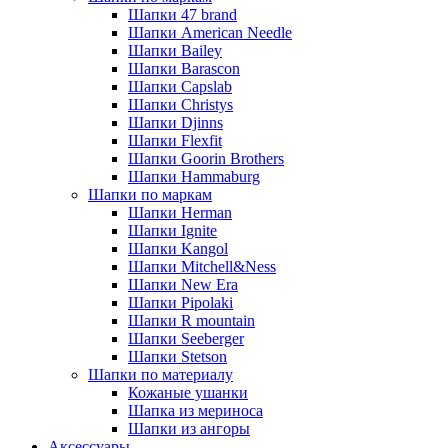
Шапки 47 brand
Шапки American Needle
Шапки Bailey
Шапки Barascon
Шапки Capslab
Шапки Christys
Шапки Djinns
Шапки Flexfit
Шапки Goorin Brothers
Шапки Hammaburg
Шапки по маркам
Шапки Herman
Шапки Ignite
Шапки Kangol
Шапки Mitchell&Ness
Шапки New Era
Шапки Pipolaki
Шапки R mountain
Шапки Seeberger
Шапки Stetson
Шапки по материалу
Кожаные ушанки
Шапка из мериноса
Шапки из ангоры
Аксессуары