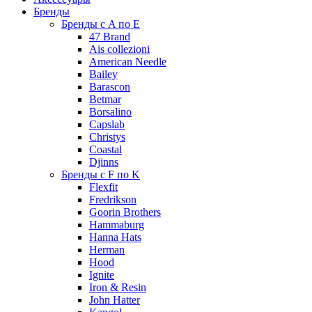
Бренды
Бренды с A по E
47 Brand
Ais collezioni
American Needle
Bailey
Barascon
Betmar
Borsalino
Capslab
Christys
Coastal
Djinns
Бренды с F по K
Flexfit
Fredrikson
Goorin Brothers
Hammaburg
Hanna Hats
Herman
Hood
Ignite
Iron & Resin
John Hatter