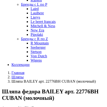
Kangol
Бренды с L по P
Laird
Laulhere
Lierys
Le beret francais
Mitchell & Ness
New Era
Pipolaki
Бренды с R по Z
R Mountain
Seeberger
Stetson
Von Dutch
Wigens
Коллекции
Главная
Шляпы
Шляпа BAILEY арт. 22776BH CUBAN (молочный)
Шляпа федора BAILEY арт. 22776BH
CUBAN (молочный)