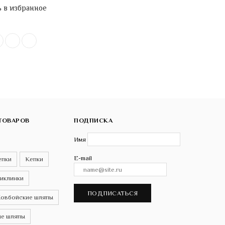
 в избранное
ТОВАРОВ
ПОДПИСКА
Имя
E-mail
епки
Кепки
иклинки
ПОДПИСАТЬСЯ
овбойские шляпы
е шляпы