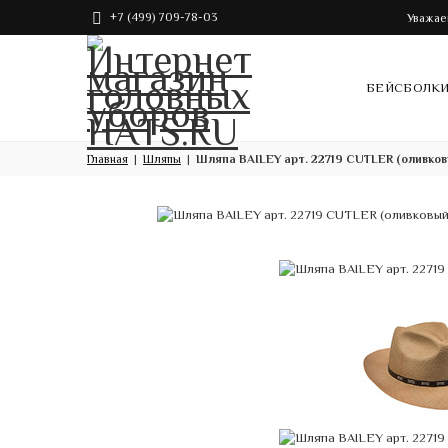
+7 (499) 709-78-03
Уважае
БЕЙСБОЛК
Главная
Шляпы
Шляпа BAILEY арт. 22719 CUTLER (оливков