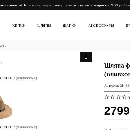
мые клиенты! Наши менеджеры смогут ответить на ваши вопросы с 9:30 до 18 в
И
КЕПКИ
ШЛЯПЫ
ШАПКИ
АКСЕССУАРЫ
Б
ый)
Шляпа ф
(оливко
Артикул:
21-13
279