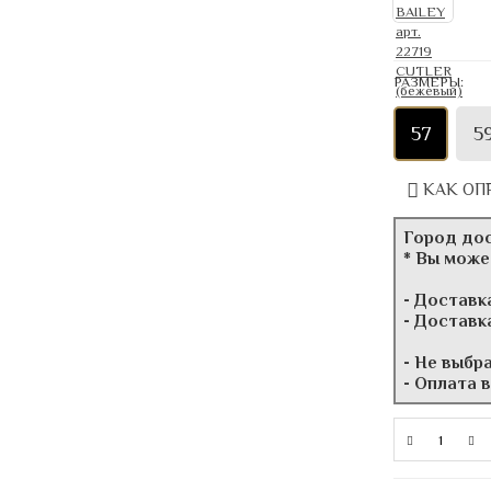
РАЗМЕРЫ:
57
5
КАК ОП
Город до
* Вы може
- Доставк
- Доставк
- Не выбр
- Оплата 