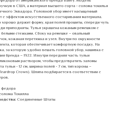
я федора от американского бренда Bailey. Модель
ручную в США, а материал высшего сорта - солома токилья
ечного Эквадора. Головной убор имеет насыщенный
т с эффектом искусственного состаривания материала.
 хорошо держит форму, края полей прошиты, спереди чуть
ади приподняты. Тулья украшена кожаным ремешком с
 белыми стежками. Сбоку на ремешке – овальный
чок, кожаная перетяжка и узел. Внутри по окружности
лента, которая обеспечивает комфортную посадку. На
ька, за которую удобно вешать головной убор, нашивка с
ия бренда – 1922. Изнутри передняя часть тульи
ликоновым раствором, чтобы предотвратить заломы
а тульи - 12 см, ширина полей - 7 см, тип короны –
Teardrop Crown). Шляпа подбирается в соответствии с
еров.
 федора
солома Токилла
водства:
Соединенные Штаты