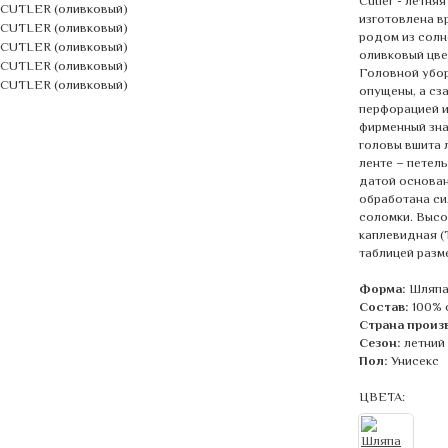
Cutler - летня
изготовлена в
родом из солн
оливковый цве
Головной убор
опущены, а сз
перфорацией и
фирменный зна
головы вшита 
ленте – петел
датой основан
обработана си
соломки. Высот
каплевидная (
таблицей разм
Форма:
Шляпа
Состав:
100% 
Страна произ
Сезон:
летний
Пол:
Унисекс
ЦВЕТА: