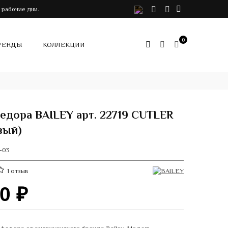
VK
Telegram
Instagram
 рабочие дни.
0
РЕНДЫ
КОЛЛЕКЦИИ
едора BAILEY арт. 22719 CUTLER
вый)
3-03
1
отзыв
90
₽