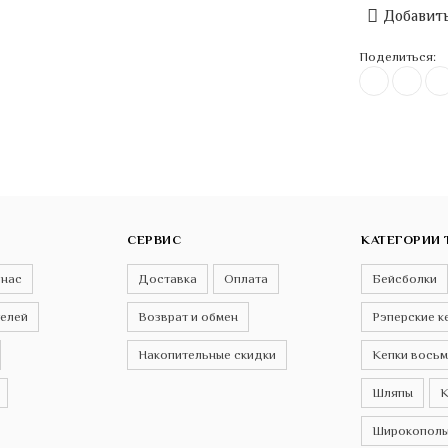
Добавить
Поделиться:
СЕРВИС
КАТЕГОРИИ 
 нас
Доставка
Оплата
Бейсболки
телей
Возврат и обмен
Рэперские к
Накопительные скидки
Кепки восьм
Шляпы
К
Широкополы