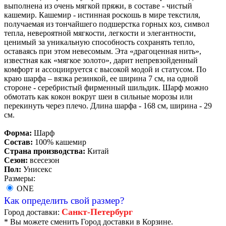
выполнена из очень мягкой пряжи, в составе - чистый
кашемир. Кашемир - истинная роскошь в мире текстиля,
получаемая из тончайшего подшерстка горных коз, символ
тепла, невероятной мягкости, легкости и элегантности,
ценимый за уникальную способность сохранять тепло,
оставаясь при этом невесомым. Эта «драгоценная нить»,
известная как «мягкое золото», дарит непревзойденный
комфорт и ассоциируется с высокой модой и статусом. По
краю шарфа – вязка резинкой, ее ширина 7 см, на одной
стороне - серебристый фирменный шильдик. Шарф можно
обмотать как кокон вокруг шеи в сильные морозы или
перекинуть через плечо. Длина шарфа - 168 см, ширина - 29
см.
Форма:
Шарф
Состав:
100% кашемир
Страна производства:
Китай
Сезон:
всесезон
Пол:
Унисекс
Размеры:
ONE
Как определить свой размер?
Санкт-Петербург
Город доставки:
* Вы можете сменить Город доставки в Корзине.