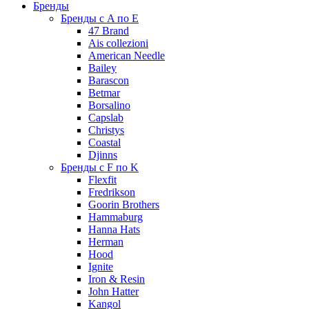
Бренды
Бренды с A по E
47 Brand
Ais collezioni
American Needle
Bailey
Barascon
Betmar
Borsalino
Capslab
Christys
Coastal
Djinns
Бренды с F по K
Flexfit
Fredrikson
Goorin Brothers
Hammaburg
Hanna Hats
Herman
Hood
Ignite
Iron & Resin
John Hatter
Kangol