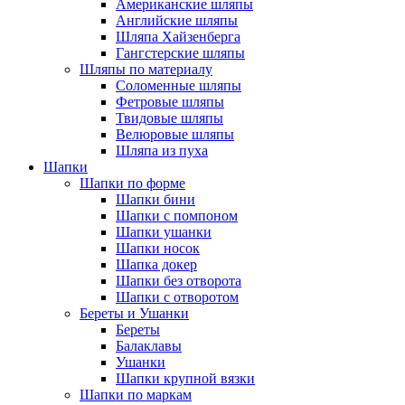
Американские шляпы
Английские шляпы
Шляпа Хайзенберга
Гангстерские шляпы
Шляпы по материалу
Соломенные шляпы
Фетровые шляпы
Твидовые шляпы
Велюровые шляпы
Шляпа из пуха
Шапки
Шапки по форме
Шапки бини
Шапки с помпоном
Шапки ушанки
Шапки носок
Шапка докер
Шапки без отворота
Шапки с отворотом
Береты и Ушанки
Береты
Балаклавы
Ушанки
Шапки крупной вязки
Шапки по маркам