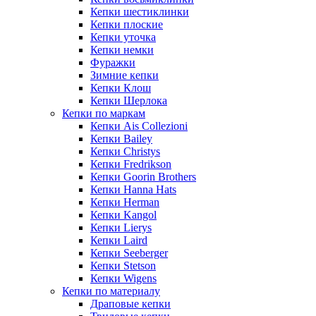
Кепки шестиклинки
Кепки плоские
Кепки уточка
Кепки немки
Фуражки
Зимние кепки
Кепки Клош
Кепки Шерлока
Кепки по маркам
Кепки Ais Collezioni
Кепки Bailey
Кепки Christys
Кепки Fredrikson
Кепки Goorin Brothers
Кепки Hanna Hats
Кепки Herman
Кепки Kangol
Кепки Lierys
Кепки Laird
Кепки Seeberger
Кепки Stetson
Кепки Wigens
Кепки по материалу
Драповые кепки