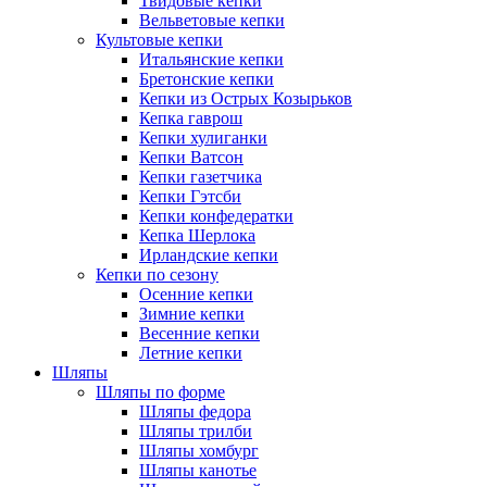
Твидовые кепки
Вельветовые кепки
Культовые кепки
Итальянские кепки
Бретонские кепки
Кепки из Острых Козырьков
Кепка гаврош
Кепки хулиганки
Кепки Ватсон
Кепки газетчика
Кепки Гэтсби
Кепки конфедератки
Кепка Шерлока
Ирландские кепки
Кепки по сезону
Осенние кепки
Зимние кепки
Весенние кепки
Летние кепки
Шляпы
Шляпы по форме
Шляпы федора
Шляпы трилби
Шляпы хомбург
Шляпы канотье