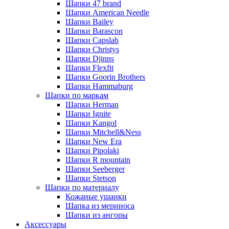
Шапки 47 brand
Шапки American Needle
Шапки Bailey
Шапки Barascon
Шапки Capslab
Шапки Christys
Шапки Djinns
Шапки Flexfit
Шапки Goorin Brothers
Шапки Hammaburg
Шапки по маркам
Шапки Herman
Шапки Ignite
Шапки Kangol
Шапки Mitchell&Ness
Шапки New Era
Шапки Pipolaki
Шапки R mountain
Шапки Seeberger
Шапки Stetson
Шапки по материалу
Кожаные ушанки
Шапка из мериноса
Шапки из ангоры
Аксессуары