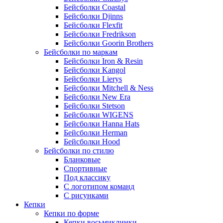
Бейсболки Coastal
Бейсболки Djinns
Бейсболки Flexfit
Бейсболки Fredrikson
Бейсболки Goorin Brothers
Бейсболки по маркам
Бейсболки Iron & Resin
Бейсболки Kangol
Бейсболки Lierys
Бейсболки Mitchell & Ness
Бейсболки New Era
Бейсболки Stetson
Бейсболки WIGENS
Бейсболки Hanna Hats
Бейсболки Herman
Бейсболки Hood
Бейсболки по стилю
Бланковые
Спортивные
Под классику
С логотипом команд
С рисунками
Кепки
Кепки по форме
Кепки восьмиклинки