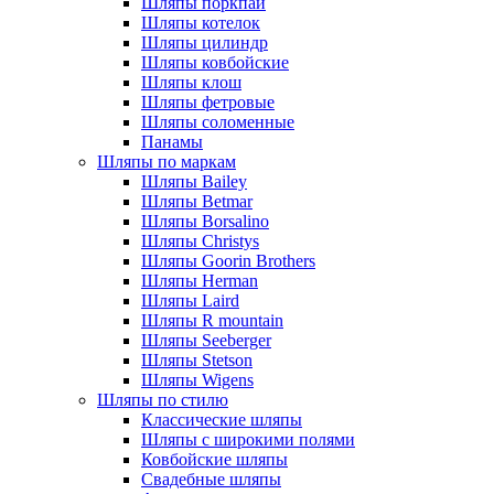
Шляпы поркпай
Шляпы котелок
Шляпы цилиндр
Шляпы ковбойские
Шляпы клош
Шляпы фетровые
Шляпы соломенные
Панамы
Шляпы по маркам
Шляпы Bailey
Шляпы Betmar
Шляпы Borsalino
Шляпы Christys
Шляпы Goorin Brothers
Шляпы Herman
Шляпы Laird
Шляпы R mountain
Шляпы Seeberger
Шляпы Stetson
Шляпы Wigens
Шляпы по стилю
Классические шляпы
Шляпы с широкими полями
Ковбойские шляпы
Свадебные шляпы