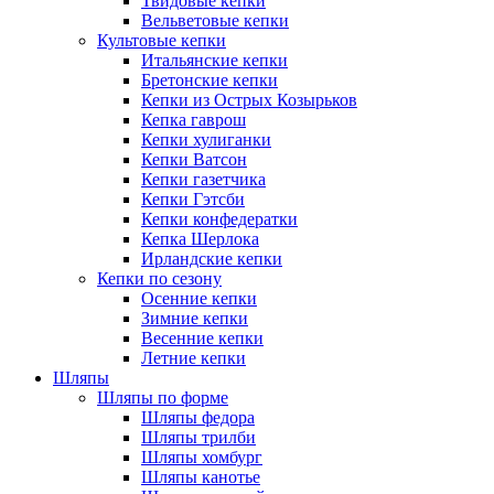
Твидовые кепки
Вельветовые кепки
Культовые кепки
Итальянские кепки
Бретонские кепки
Кепки из Острых Козырьков
Кепка гаврош
Кепки хулиганки
Кепки Ватсон
Кепки газетчика
Кепки Гэтсби
Кепки конфедератки
Кепка Шерлока
Ирландские кепки
Кепки по сезону
Осенние кепки
Зимние кепки
Весенние кепки
Летние кепки
Шляпы
Шляпы по форме
Шляпы федора
Шляпы трилби
Шляпы хомбург
Шляпы канотье