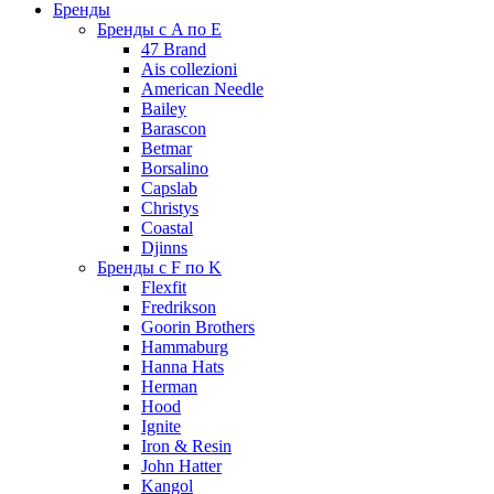
Бренды
Бренды с A по E
47 Brand
Ais collezioni
American Needle
Bailey
Barascon
Betmar
Borsalino
Capslab
Christys
Coastal
Djinns
Бренды с F по K
Flexfit
Fredrikson
Goorin Brothers
Hammaburg
Hanna Hats
Herman
Hood
Ignite
Iron & Resin
John Hatter
Kangol