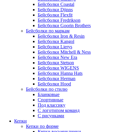
Бейсболки Coastal
Бейсболки Djinns
Бейсболки Flexfit
Бейсболки Fredrikson
Бейсболки Goorin Brothers
Бейсболки по маркам
Бейсболки Iron & Resin
Бейсболки Kangol
Бейсболки Lierys
Бейсболки Mitchell & Ness
Бейсболки New Era
Бейсболки Stetson
Бейсболки WIGENS
Бейсболки Hanna Hats
Бейсболки Herman
Бейсболки Hood
Бейсболки по стилю
Бланковые
Спортивные
Под классику
С логотипом команд
С рисунками
Кепки
Кепки по форме
Кепки восьмиклинки