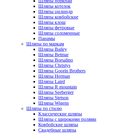
Шляпы поркпай
Шляпы котелок
Шляпы цилиндр
Шляпы ковбойские
Шляпы клош
Шляпы фетровые
Шляпы соломенные
Панамы
Шляпы по маркам
Шляпы Bailey
Шляпы Betmar
Шляпы Borsalino
Шляпы Christys
Шляпы Goorin Brothers
Шляпы Herman
Шляпы Laird
Шляпы R mountain
Шляпы Seeberger
Шляпы Stetson
Шляпы Wigens
Шляпы по стилю
Классические шляпы
Шляпы с широкими полями
Ковбойские шляпы
Свадебные шляпы