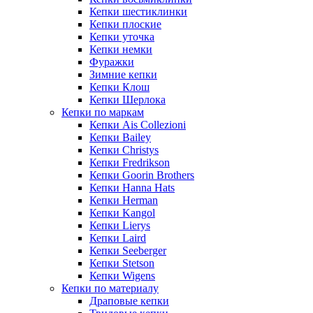
Кепки шестиклинки
Кепки плоские
Кепки уточка
Кепки немки
Фуражки
Зимние кепки
Кепки Клош
Кепки Шерлока
Кепки по маркам
Кепки Ais Collezioni
Кепки Bailey
Кепки Christys
Кепки Fredrikson
Кепки Goorin Brothers
Кепки Hanna Hats
Кепки Herman
Кепки Kangol
Кепки Lierys
Кепки Laird
Кепки Seeberger
Кепки Stetson
Кепки Wigens
Кепки по материалу
Драповые кепки