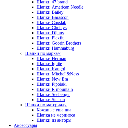
Шапки 47 brand
Шапки American Needle
Шапки Bailey
Шапки Barascon
Шапки Capslab
Шапки Christys
Шапки Djinns
Шапки Flexfit
Шапки Goorin Brothers
Шапки Hammaburg
Шапки по маркам
Шапки Herman
Шапки Ignite
Шапки Kangol
Шапки Mitchell&Ness
Шапки New Era
Шапки Pipolaki
Шапки R mountain
Шапки Seeberger
Шапки Stetson
Шапки по материалу
Кожаные ушанки
Шапка из мериноса
Шапки из ангоры
Аксессуары