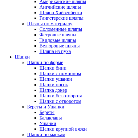
Американские шляпы
Английские шляпы
Шляпа Хайзенберга
Гангстерские шляпы
Шляпы по материалу
Соломенные шляпы
Фетровые шляпы
Твидовые шляпы
Велюровые шляпы
Шляпа из пуха
Шапки
Шапки по форме
Шапки бини
Шапки с помпоном
Шапки ушанки
Шапки носок
Шапка докер
Шапки без отворота
Шапки с отворотом
Береты и Ушанки
Береты
Балаклавы
Ушанки
Шапки крупной вязки
Шапки по маркам