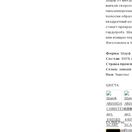
Шарф от шведс
мягкой сверхт
гипоаллергенн
полоски образ
квадратный ко
станет прекра
гардеробу. Ша
или изящно пер
Изготовлен в 
Форма:
Шарф
Состав:
100% 
Страна произ
Сезон:
зимний
Пол:
Унисекс
ЦВЕТА:
РАЗМЕРЫ: