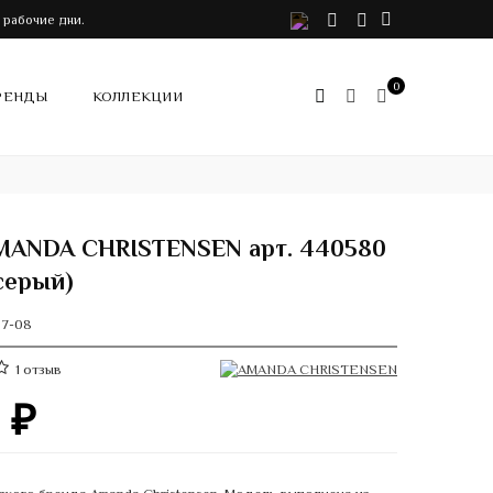
VK
Telegram
Instagram
 рабочие дни.
0
РЕНДЫ
КОЛЛЕКЦИИ
ANDA CHRISTENSEN арт. 440580
серый)
07-08
1
отзыв
0
₽