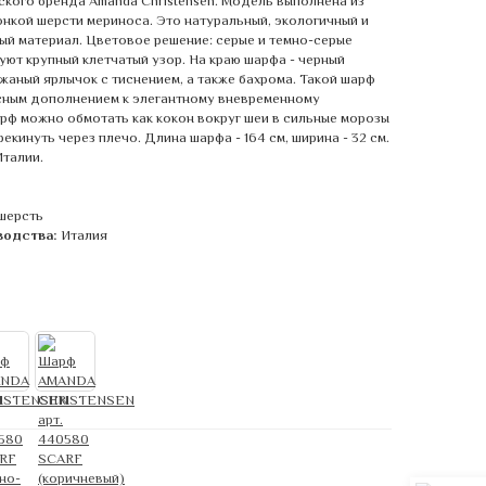
кого бренда Amanda Christensen. Модель выполнена из
онкой шерсти мериноса. Это натуральный, экологичный и
ый материал. Цветовое решение: серые и темно-серые
уют крупный клетчатый узор. На краю шарфа - черный
жаный ярлычок с тиснением, а также бахрома. Такой шарф
сным дополнением к элегантному вневременному
рф можно обмотать как кокон вокруг шеи в сильные морозы
екинуть через плечо. Длина шарфа - 164 см, ширина - 32 см.
Италии.
шерсть
водства:
Италия