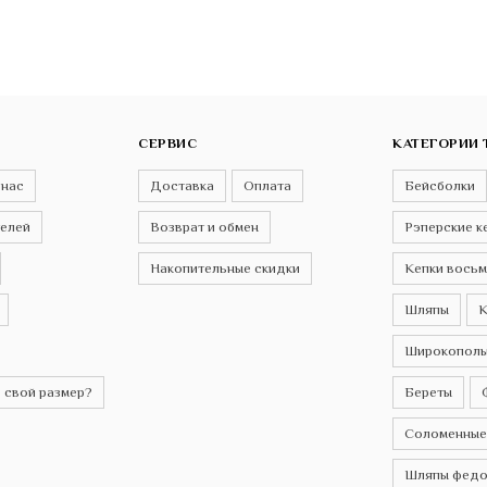
СЕРВИС
КАТЕГОРИИ 
 нас
Доставка
Оплата
Бейсболки
телей
Возврат и обмен
Рэперские к
Накопительные скидки
Кепки восьм
Шляпы
К
Широкополы
 свой размер?
Береты
Соломенные
Шляпы федо