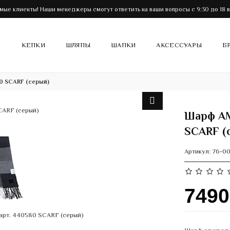
мые клиенты! Наши менеджеры смогут ответить на ваши вопросы с 9:30 до 18 в
И
КЕПКИ
ШЛЯПЫ
ШАПКИ
АКСЕССУАРЫ
Б
 SCARF (серый)
Шарф AM
SCARF (
Артикул:
76-0
749