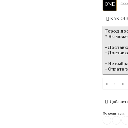
ONE
КАК ОП
Город до
* Вы може
- Доставк
- Доставк
- Не выбр
- Оплата 
Добавить
Поделиться: