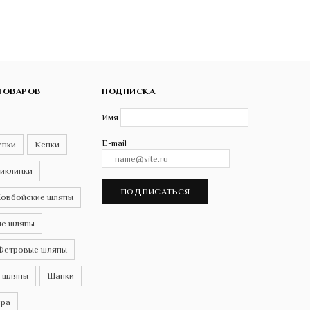
ТОВАРОВ
ПОДПИСКА
Имя
E-mail
епки
Кепки
иклинки
ПОДПИСАТЬСЯ
овбойские шляпы
е шляпы
Фетровые шляпы
 шляпы
Шапки
ра