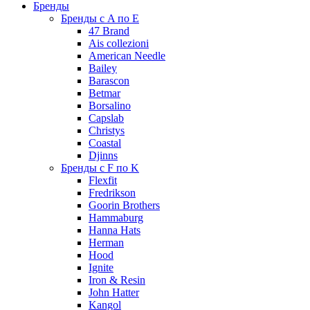
Бренды
Бренды с A по E
47 Brand
Ais collezioni
American Needle
Bailey
Barascon
Betmar
Borsalino
Capslab
Christys
Coastal
Djinns
Бренды с F по K
Flexfit
Fredrikson
Goorin Brothers
Hammaburg
Hanna Hats
Herman
Hood
Ignite
Iron & Resin
John Hatter
Kangol