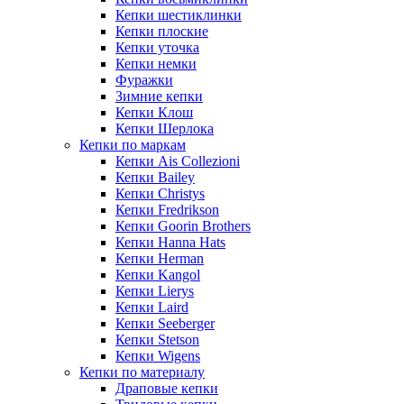
Кепки шестиклинки
Кепки плоские
Кепки уточка
Кепки немки
Фуражки
Зимние кепки
Кепки Клош
Кепки Шерлока
Кепки по маркам
Кепки Ais Collezioni
Кепки Bailey
Кепки Christys
Кепки Fredrikson
Кепки Goorin Brothers
Кепки Hanna Hats
Кепки Herman
Кепки Kangol
Кепки Lierys
Кепки Laird
Кепки Seeberger
Кепки Stetson
Кепки Wigens
Кепки по материалу
Драповые кепки