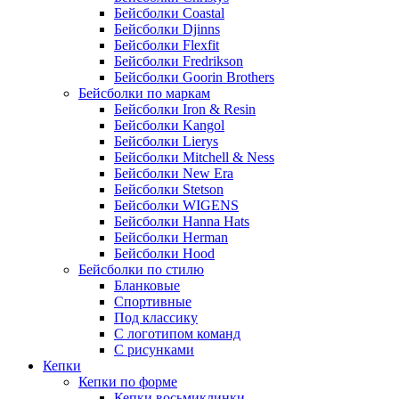
Бейсболки Coastal
Бейсболки Djinns
Бейсболки Flexfit
Бейсболки Fredrikson
Бейсболки Goorin Brothers
Бейсболки по маркам
Бейсболки Iron & Resin
Бейсболки Kangol
Бейсболки Lierys
Бейсболки Mitchell & Ness
Бейсболки New Era
Бейсболки Stetson
Бейсболки WIGENS
Бейсболки Hanna Hats
Бейсболки Herman
Бейсболки Hood
Бейсболки по стилю
Бланковые
Спортивные
Под классику
С логотипом команд
С рисунками
Кепки
Кепки по форме
Кепки восьмиклинки