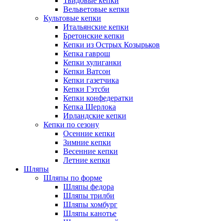
Твидовые кепки
Вельветовые кепки
Культовые кепки
Итальянские кепки
Бретонские кепки
Кепки из Острых Козырьков
Кепка гаврош
Кепки хулиганки
Кепки Ватсон
Кепки газетчика
Кепки Гэтсби
Кепки конфедератки
Кепка Шерлока
Ирландские кепки
Кепки по сезону
Осенние кепки
Зимние кепки
Весенние кепки
Летние кепки
Шляпы
Шляпы по форме
Шляпы федора
Шляпы трилби
Шляпы хомбург
Шляпы канотье