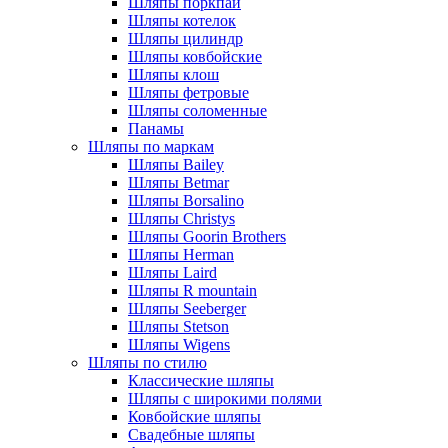
Шляпы поркпай
Шляпы котелок
Шляпы цилиндр
Шляпы ковбойские
Шляпы клош
Шляпы фетровые
Шляпы соломенные
Панамы
Шляпы по маркам
Шляпы Bailey
Шляпы Betmar
Шляпы Borsalino
Шляпы Christys
Шляпы Goorin Brothers
Шляпы Herman
Шляпы Laird
Шляпы R mountain
Шляпы Seeberger
Шляпы Stetson
Шляпы Wigens
Шляпы по стилю
Классические шляпы
Шляпы с широкими полями
Ковбойские шляпы
Свадебные шляпы