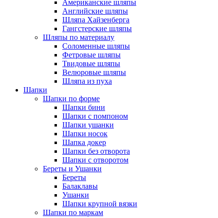
Американские шляпы
Английские шляпы
Шляпа Хайзенберга
Гангстерские шляпы
Шляпы по материалу
Соломенные шляпы
Фетровые шляпы
Твидовые шляпы
Велюровые шляпы
Шляпа из пуха
Шапки
Шапки по форме
Шапки бини
Шапки с помпоном
Шапки ушанки
Шапки носок
Шапка докер
Шапки без отворота
Шапки с отворотом
Береты и Ушанки
Береты
Балаклавы
Ушанки
Шапки крупной вязки
Шапки по маркам