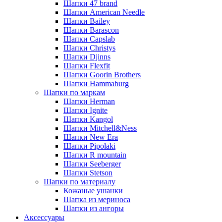
Шапки 47 brand
Шапки American Needle
Шапки Bailey
Шапки Barascon
Шапки Capslab
Шапки Christys
Шапки Djinns
Шапки Flexfit
Шапки Goorin Brothers
Шапки Hammaburg
Шапки по маркам
Шапки Herman
Шапки Ignite
Шапки Kangol
Шапки Mitchell&Ness
Шапки New Era
Шапки Pipolaki
Шапки R mountain
Шапки Seeberger
Шапки Stetson
Шапки по материалу
Кожаные ушанки
Шапка из мериноса
Шапки из ангоры
Аксессуары