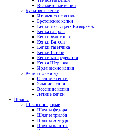
Твидовые кепки
Вельветовые кепки
Культовые кепки
Итальянские кепки
Бретонские кепки
Кепки из Острых Козырьков
Кепка гаврош
Кепки хулиганки
Кепки Ватсон
Кепки газетчика
Кепки Гэтсби
Кепки конфедератки
Кепка Шерлока
Ирландские кепки
Кепки по сезону
Осенние кепки
Зимние кепки
Весенние кепки
Летние кепки
Шляпы
Шляпы по форме
Шляпы федора
Шляпы трилби
Шляпы хомбург
Шляпы канотье