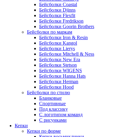
Бейсболки Coastal
Бейсболки Djinns
Бейсболки Flexfit
Бейсболки Fredrikson
Бейсболки Goorin Brothers
Бейсболки по маркам
Бейсболки Iron & Resin
Бейсболки Kangol
Бейсболки Lierys
Бейсболки Mitchell & Ness
Бейсболки New Era
Бейсболки Stetson
Бейсболки WIGENS
Бейсболки Hanna Hats
Бейсболки Herman
Бейсболки Hood
Бейсболки по стилю
Бланковые
Спортивные
Под классику
С логотипом команд
С рисунками
Кепки
Кепки по форме
Кепки восьмиклинки