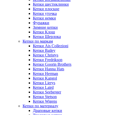
Кепки шестиклинки
Кепки плоские
Кепки уточка
Кепки немки
Фуражки
Зимние кепки
Кепки Клош
Кепки Шерлока
Кепки по маркам
Кепки Ais Collezioni
Кепки Bailey
Кепки Christys
Кепки Fredrikson
Кепки Goorin Brothers
Кепки Hanna Hats
Кепки Herman
Кепки Kangol
Кепки Lierys
Кепки Laird
Кепки Seeberger
Кепки Stetson
Кепки Wigens
Кепки по материалу
Драповые кепки