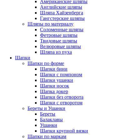
Американские шляпы
Английские шляпы
Шляпа Хайзенберга
Гангстерские шляпы
Шляпы по материалу
Соломенные шляпы
Фетровые шляпы
Твидовые шляпы
Велюровые шляпы
Шляпа из пуха
Шапки
Шапки по форме
Шапки бини
Шапки с помпоном
Шапки ушанки
Шапки носок
Шапка докер
Шапки без отворота
Шапки с отворотом
Береты и Ушанки
Береты
Балаклавы
Ушанки
Шапки крупной вязки
Шапки по маркам