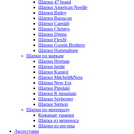
Шапки 47 brand
Шапки American Needle
Шапки Bailey
Шапки Barascon
Шапки Capslab
Шапки Christys
Шапки Djinns
Шапки Flexfit
Шапки Goorin Brothers
Шапки Hammaburg
Шапки по маркам
Шапки Herman
Шапки Ignite
Шапки Kangol
Шапки Mitchell&Ness
Шапки New Era
Шапки Pipolaki
Шапки R mountain
Шапки Seeberger
Шапки Stetson
Шапки по материалу
Кожаные ушанки
Шапка из мериноса
Шапки из ангоры
Аксессуары