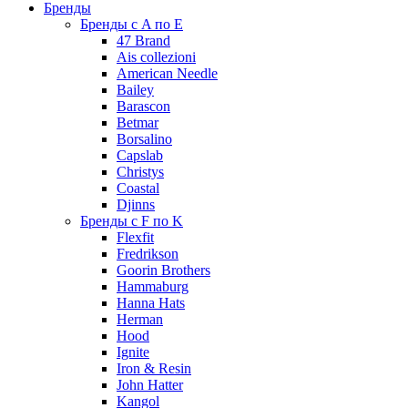
Бренды
Бренды с A по E
47 Brand
Ais collezioni
American Needle
Bailey
Barascon
Betmar
Borsalino
Capslab
Christys
Coastal
Djinns
Бренды с F по K
Flexfit
Fredrikson
Goorin Brothers
Hammaburg
Hanna Hats
Herman
Hood
Ignite
Iron & Resin
John Hatter
Kangol