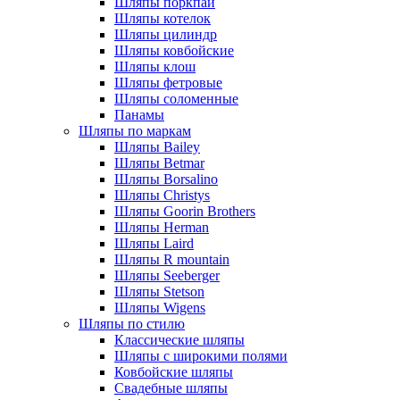
Шляпы поркпай
Шляпы котелок
Шляпы цилиндр
Шляпы ковбойские
Шляпы клош
Шляпы фетровые
Шляпы соломенные
Панамы
Шляпы по маркам
Шляпы Bailey
Шляпы Betmar
Шляпы Borsalino
Шляпы Christys
Шляпы Goorin Brothers
Шляпы Herman
Шляпы Laird
Шляпы R mountain
Шляпы Seeberger
Шляпы Stetson
Шляпы Wigens
Шляпы по стилю
Классические шляпы
Шляпы с широкими полями
Ковбойские шляпы
Свадебные шляпы