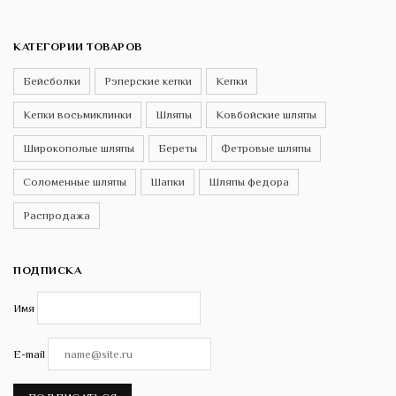
КАТЕГОРИИ ТОВАРОВ
Бейсболки
Рэперские кепки
Кепки
Кепки восьмиклинки
Шляпы
Ковбойские шляпы
Широкополые шляпы
Береты
Фетровые шляпы
Соломенные шляпы
Шапки
Шляпы федора
Распродажа
ПОДПИСКА
Имя
E-mail