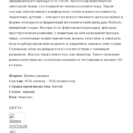
американского бренда STETSON. Аксессуар выполнен из
смесовой ткани, состоящей из хлопка и полиэстера. Такой
состав обеспечивает комфортное тепло и износостойкость.
Акцентные детали – отворот из искусственного меха на шапке в
форме полукруга и фирменный металлический шильдик Stetson,
пришитый сзади. Внутри есть флисовая подкладка, фигурно
простроченная ромбами, с вышитым на ней названием бренда.
Ушки, утепленные пушистым мехом, можно опустить и завязать
под подбородком или поднять и закрепить наверху или сзади.
Головной убор подбирается в соответствии с таблицей
размеров. Фасон также известен, как авиатор. Такое название
шапка получила из-за использования ее летчиками в начале 20-
го века.
Форма:
Шапка ушанка
Состав:
65% хлопок - 35% полиэстер
Страна производства:
Китай
Сезон:
зимний
Пол:
Унисекс
ЦВЕТА: