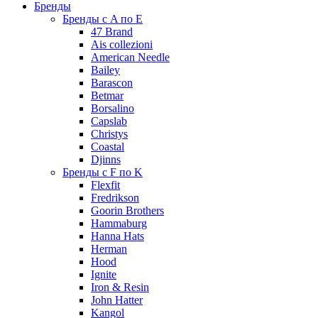
Бренды
Бренды с A по E
47 Brand
Ais collezioni
American Needle
Bailey
Barascon
Betmar
Borsalino
Capslab
Christys
Coastal
Djinns
Бренды с F по K
Flexfit
Fredrikson
Goorin Brothers
Hammaburg
Hanna Hats
Herman
Hood
Ignite
Iron & Resin
John Hatter
Kangol