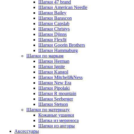
Шапки 47 brand
Шапки American Needle
Шапки Bailey
Шапки Barascon
Шапки Capslab
Шапки Christys
Шапки Djinns
Шапки Flexfit
Шапки Goorin Brothers
Шапки Hammaburg
Шапки по маркам
Шапки Herman
Шапки Ignite
Шапки Kangol
Шапки Mitchell&Ness
Шапки New Era
Шапки Pipolaki
Шапки R mountain
Шапки Seeberger
Шапки Stetson
Шапки по материалу
Кожаные ушанки
Шапка из мериноса
Шапки из ангоры
Аксессуары