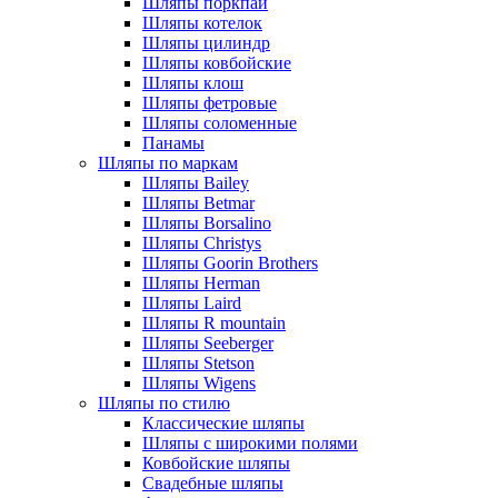
Шляпы поркпай
Шляпы котелок
Шляпы цилиндр
Шляпы ковбойские
Шляпы клош
Шляпы фетровые
Шляпы соломенные
Панамы
Шляпы по маркам
Шляпы Bailey
Шляпы Betmar
Шляпы Borsalino
Шляпы Christys
Шляпы Goorin Brothers
Шляпы Herman
Шляпы Laird
Шляпы R mountain
Шляпы Seeberger
Шляпы Stetson
Шляпы Wigens
Шляпы по стилю
Классические шляпы
Шляпы с широкими полями
Ковбойские шляпы
Свадебные шляпы