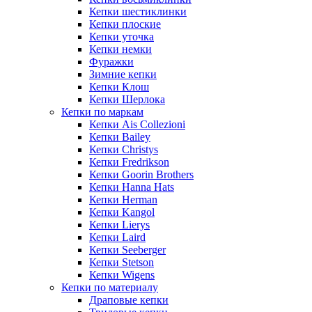
Кепки шестиклинки
Кепки плоские
Кепки уточка
Кепки немки
Фуражки
Зимние кепки
Кепки Клош
Кепки Шерлока
Кепки по маркам
Кепки Ais Collezioni
Кепки Bailey
Кепки Christys
Кепки Fredrikson
Кепки Goorin Brothers
Кепки Hanna Hats
Кепки Herman
Кепки Kangol
Кепки Lierys
Кепки Laird
Кепки Seeberger
Кепки Stetson
Кепки Wigens
Кепки по материалу
Драповые кепки