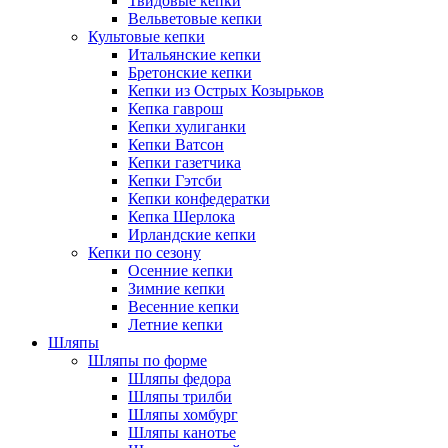
Твидовые кепки
Вельветовые кепки
Культовые кепки
Итальянские кепки
Бретонские кепки
Кепки из Острых Козырьков
Кепка гаврош
Кепки хулиганки
Кепки Ватсон
Кепки газетчика
Кепки Гэтсби
Кепки конфедератки
Кепка Шерлока
Ирландские кепки
Кепки по сезону
Осенние кепки
Зимние кепки
Весенние кепки
Летние кепки
Шляпы
Шляпы по форме
Шляпы федора
Шляпы трилби
Шляпы хомбург
Шляпы канотье