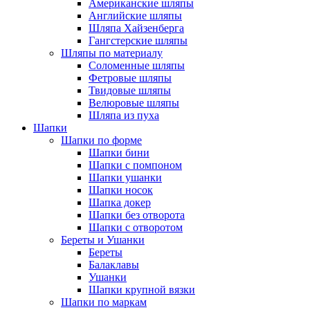
Американские шляпы
Английские шляпы
Шляпа Хайзенберга
Гангстерские шляпы
Шляпы по материалу
Соломенные шляпы
Фетровые шляпы
Твидовые шляпы
Велюровые шляпы
Шляпа из пуха
Шапки
Шапки по форме
Шапки бини
Шапки с помпоном
Шапки ушанки
Шапки носок
Шапка докер
Шапки без отворота
Шапки с отворотом
Береты и Ушанки
Береты
Балаклавы
Ушанки
Шапки крупной вязки
Шапки по маркам