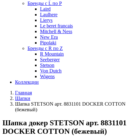
Бренды с L по P
Laird
Laulhere
Lierys
Le beret francais
Mitchell & Ness
New Era
Pipolaki
Бренды с R по Z
R Mountain
Seeberger
Stetson
Von Dutch
Wigens
Коллекции
Главная
Шапки
Шапка STETSON арт. 8831101 DOCKER COTTON
(бежевый)
Шапка докер STETSON арт. 8831101
DOCKER COTTON (бежевый)