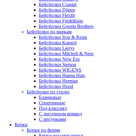
Бейсболки Coastal
Бейсболки Djinns
Бейсболки Flexfit
Бейсболки Fredrikson
Бейсболки Goorin Brothers
Бейсболки по маркам
Бейсболки Iron & Resin
Бейсболки Kangol
Бейсболки Lierys
Бейсболки Mitchell & Ness
Бейсболки New Era
Бейсболки Stetson
Бейсболки WIGENS
Бейсболки Hanna Hats
Бейсболки Herman
Бейсболки Hood
Бейсболки по стилю
Бланковые
Спортивные
Под классику
С логотипом команд
С рисунками
Кепки
Кепки по форме
Кепки восьмиклинки