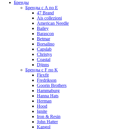
Бренды
Бренды с A по E
47 Brand
Ais collezioni
American Needle
Bailey
Barascon
Betmar
Borsalino
Capslab
Christys
Coastal
Djinns
Бренды с F по K
Flexfit
Fredrikson
Goorin Brothers
Hammaburg
Hanna Hats
Herman
Hood
Ignite
Iron & Resin
John Hatter
Kangol