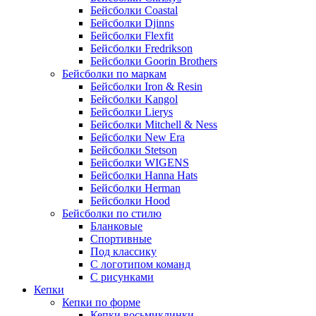
Бейсболки Coastal
Бейсболки Djinns
Бейсболки Flexfit
Бейсболки Fredrikson
Бейсболки Goorin Brothers
Бейсболки по маркам
Бейсболки Iron & Resin
Бейсболки Kangol
Бейсболки Lierys
Бейсболки Mitchell & Ness
Бейсболки New Era
Бейсболки Stetson
Бейсболки WIGENS
Бейсболки Hanna Hats
Бейсболки Herman
Бейсболки Hood
Бейсболки по стилю
Бланковые
Спортивные
Под классику
С логотипом команд
С рисунками
Кепки
Кепки по форме
Кепки восьмиклинки