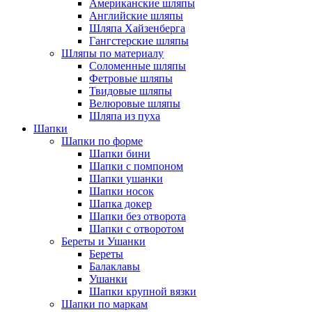
Американские шляпы
Английские шляпы
Шляпа Хайзенберга
Гангстерские шляпы
Шляпы по материалу
Соломенные шляпы
Фетровые шляпы
Твидовые шляпы
Велюровые шляпы
Шляпа из пуха
Шапки
Шапки по форме
Шапки бини
Шапки с помпоном
Шапки ушанки
Шапки носок
Шапка докер
Шапки без отворота
Шапки с отворотом
Береты и Ушанки
Береты
Балаклавы
Ушанки
Шапки крупной вязки
Шапки по маркам