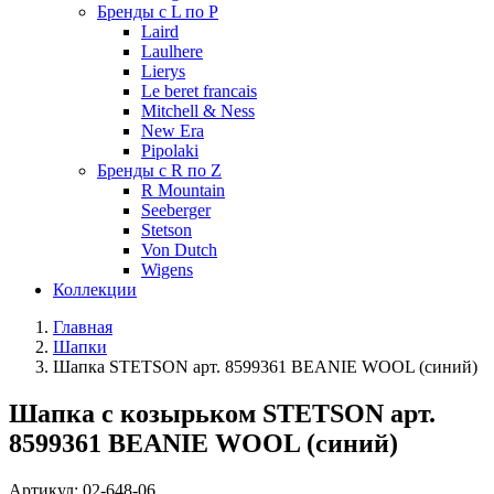
Бренды с L по P
Laird
Laulhere
Lierys
Le beret francais
Mitchell & Ness
New Era
Pipolaki
Бренды с R по Z
R Mountain
Seeberger
Stetson
Von Dutch
Wigens
Коллекции
Главная
Шапки
Шапка STETSON арт. 8599361 BEANIE WOOL (синий)
Шапка с козырьком STETSON арт.
8599361 BEANIE WOOL (синий)
Артикул:
02-648-06