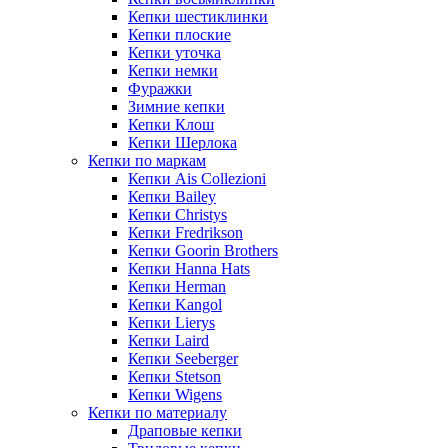
Кепки шестиклинки
Кепки плоские
Кепки уточка
Кепки немки
Фуражки
Зимние кепки
Кепки Клош
Кепки Шерлока
Кепки по маркам
Кепки Ais Collezioni
Кепки Bailey
Кепки Christys
Кепки Fredrikson
Кепки Goorin Brothers
Кепки Hanna Hats
Кепки Herman
Кепки Kangol
Кепки Lierys
Кепки Laird
Кепки Seeberger
Кепки Stetson
Кепки Wigens
Кепки по материалу
Драповые кепки