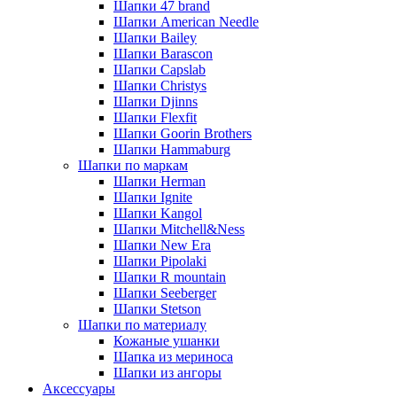
Шапки 47 brand
Шапки American Needle
Шапки Bailey
Шапки Barascon
Шапки Capslab
Шапки Christys
Шапки Djinns
Шапки Flexfit
Шапки Goorin Brothers
Шапки Hammaburg
Шапки по маркам
Шапки Herman
Шапки Ignite
Шапки Kangol
Шапки Mitchell&Ness
Шапки New Era
Шапки Pipolaki
Шапки R mountain
Шапки Seeberger
Шапки Stetson
Шапки по материалу
Кожаные ушанки
Шапка из мериноса
Шапки из ангоры
Аксессуары