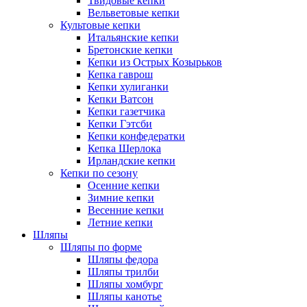
Твидовые кепки
Вельветовые кепки
Культовые кепки
Итальянские кепки
Бретонские кепки
Кепки из Острых Козырьков
Кепка гаврош
Кепки хулиганки
Кепки Ватсон
Кепки газетчика
Кепки Гэтсби
Кепки конфедератки
Кепка Шерлока
Ирландские кепки
Кепки по сезону
Осенние кепки
Зимние кепки
Весенние кепки
Летние кепки
Шляпы
Шляпы по форме
Шляпы федора
Шляпы трилби
Шляпы хомбург
Шляпы канотье