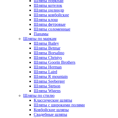
Шляпы поркпай
Шляпы котелок
Шляпы цилиндр
Шляпы ковбойские
Шляпы клош
Шляпы фетровые
Шляпы соломенные
Панамы
Шляпы по маркам
Шляпы Bailey
Шляпы Betmar
Шляпы Borsalino
Шляпы Christys
Шляпы Goorin Brothers
Шляпы Herman
Шляпы Laird
Шляпы R mountain
Шляпы Seeberger
Шляпы Stetson
Шляпы Wigens
Шляпы по стилю
Классические шляпы
Шляпы с широкими полями
Ковбойские шляпы
Свадебные шляпы