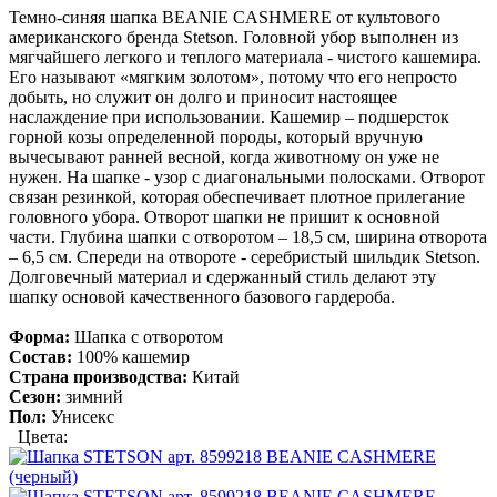
Темно-синяя шапка BEANIE CASHMERE от культового
американского бренда Stetson. Головной убор выполнен из
мягчайшего легкого и теплого материала - чистого кашемира.
Его называют «мягким золотом», потому что его непросто
добыть, но служит он долго и приносит настоящее
наслаждение при использовании. Кашемир – подшерсток
горной козы определенной породы, который вручную
вычесывают ранней весной, когда животному он уже не
нужен. На шапке - узор с диагональными полосками. Отворот
связан резинкой, которая обеспечивает плотное прилегание
головного убора. Отворот шапки не пришит к основной
части. Глубина шапки с отворотом – 18,5 см, ширина отворота
– 6,5 см. Спереди на отвороте - серебристый шильдик Stetson.
Долговечный материал и сдержанный стиль делают эту
шапку основой качественного базового гардероба.
Форма:
Шапка с отворотом
Состав:
100% кашемир
Страна производства:
Китай
Сезон:
зимний
Пол:
Унисекс
Цвета: