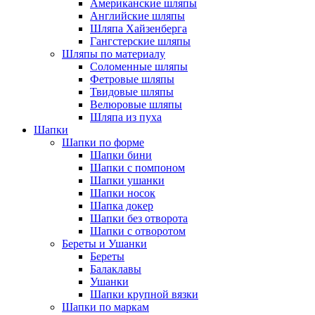
Американские шляпы
Английские шляпы
Шляпа Хайзенберга
Гангстерские шляпы
Шляпы по материалу
Соломенные шляпы
Фетровые шляпы
Твидовые шляпы
Велюровые шляпы
Шляпа из пуха
Шапки
Шапки по форме
Шапки бини
Шапки с помпоном
Шапки ушанки
Шапки носок
Шапка докер
Шапки без отворота
Шапки с отворотом
Береты и Ушанки
Береты
Балаклавы
Ушанки
Шапки крупной вязки
Шапки по маркам