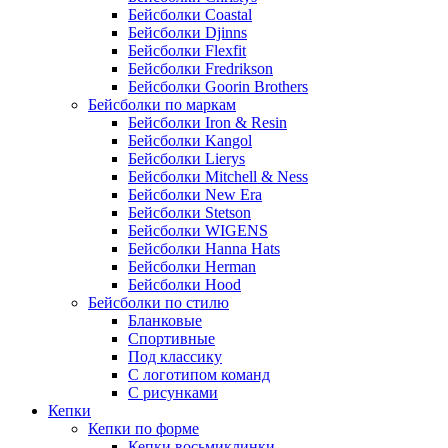
Бейсболки Coastal
Бейсболки Djinns
Бейсболки Flexfit
Бейсболки Fredrikson
Бейсболки Goorin Brothers
Бейсболки по маркам
Бейсболки Iron & Resin
Бейсболки Kangol
Бейсболки Lierys
Бейсболки Mitchell & Ness
Бейсболки New Era
Бейсболки Stetson
Бейсболки WIGENS
Бейсболки Hanna Hats
Бейсболки Herman
Бейсболки Hood
Бейсболки по стилю
Бланковые
Спортивные
Под классику
С логотипом команд
С рисунками
Кепки
Кепки по форме
Кепки восьмиклинки