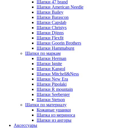
Шапки 47 brand
Шапки American Needle
Шапки Bailey
Шапки Barascon
Шапки Capslab
Шапки Christys
Шапки Djinns
Шапки Flexfit
Шапки Goorin Brothers
Шапки Hammaburg
Шапки по маркам
Шапки Herman
Шапки Ignite
Шапки Kangol
Шапки Mitchell&Ness
Шапки New Era
Шапки Pipolaki
Шапки R mountain
Шапки Seeberger
Шапки Stetson
Шапки по материалу
Кожаные ушанки
Шапка из мериноса
Шапки из ангоры
Аксессуары