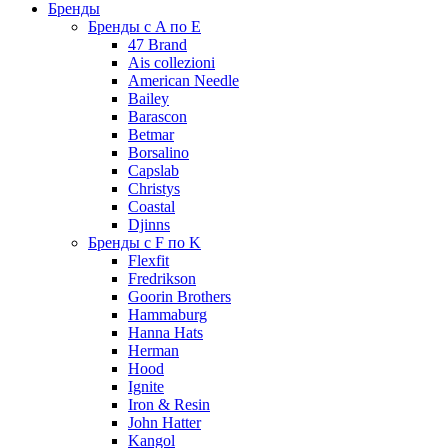
Бренды
Бренды с A по E
47 Brand
Ais collezioni
American Needle
Bailey
Barascon
Betmar
Borsalino
Capslab
Christys
Coastal
Djinns
Бренды с F по K
Flexfit
Fredrikson
Goorin Brothers
Hammaburg
Hanna Hats
Herman
Hood
Ignite
Iron & Resin
John Hatter
Kangol