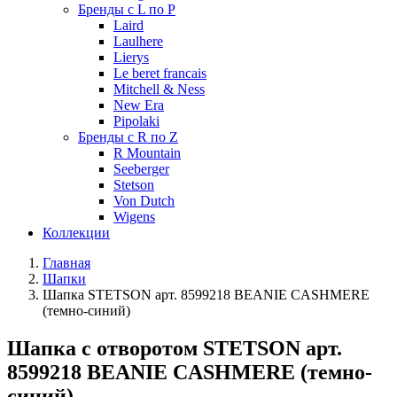
Бренды с L по P
Laird
Laulhere
Lierys
Le beret francais
Mitchell & Ness
New Era
Pipolaki
Бренды с R по Z
R Mountain
Seeberger
Stetson
Von Dutch
Wigens
Коллекции
Главная
Шапки
Шапка STETSON арт. 8599218 BEANIE CASHMERE
(темно-синий)
Шапка с отворотом STETSON арт.
8599218 BEANIE CASHMERE (темно-
синий)