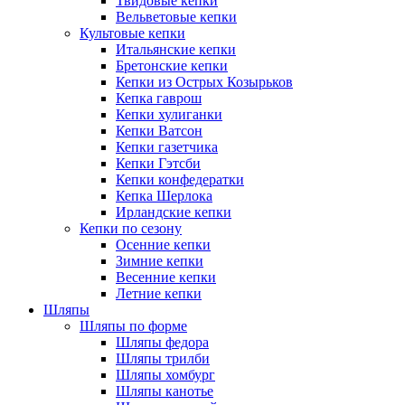
Твидовые кепки
Вельветовые кепки
Культовые кепки
Итальянские кепки
Бретонские кепки
Кепки из Острых Козырьков
Кепка гаврош
Кепки хулиганки
Кепки Ватсон
Кепки газетчика
Кепки Гэтсби
Кепки конфедератки
Кепка Шерлока
Ирландские кепки
Кепки по сезону
Осенние кепки
Зимние кепки
Весенние кепки
Летние кепки
Шляпы
Шляпы по форме
Шляпы федора
Шляпы трилби
Шляпы хомбург
Шляпы канотье