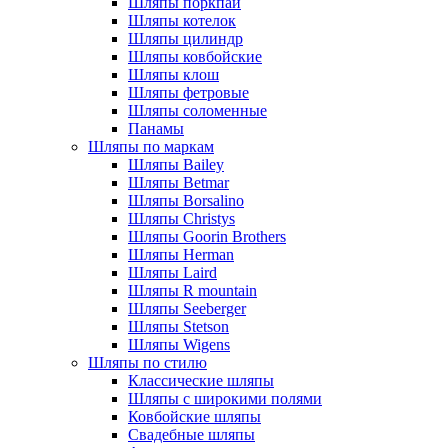
Шляпы поркпай
Шляпы котелок
Шляпы цилиндр
Шляпы ковбойские
Шляпы клош
Шляпы фетровые
Шляпы соломенные
Панамы
Шляпы по маркам
Шляпы Bailey
Шляпы Betmar
Шляпы Borsalino
Шляпы Christys
Шляпы Goorin Brothers
Шляпы Herman
Шляпы Laird
Шляпы R mountain
Шляпы Seeberger
Шляпы Stetson
Шляпы Wigens
Шляпы по стилю
Классические шляпы
Шляпы с широкими полями
Ковбойские шляпы
Свадебные шляпы