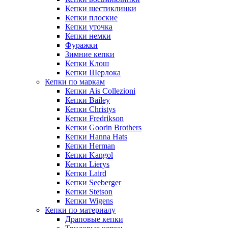
Кепки шестиклинки
Кепки плоские
Кепки уточка
Кепки немки
Фуражки
Зимние кепки
Кепки Клош
Кепки Шерлока
Кепки по маркам
Кепки Ais Collezioni
Кепки Bailey
Кепки Christys
Кепки Fredrikson
Кепки Goorin Brothers
Кепки Hanna Hats
Кепки Herman
Кепки Kangol
Кепки Lierys
Кепки Laird
Кепки Seeberger
Кепки Stetson
Кепки Wigens
Кепки по материалу
Драповые кепки