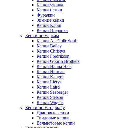
Кепки уточка
Кепки немки
Фуражки
Зимние кепки
Кепки Клош
Кепки Шерлока
Кепки по маркам
Кепки Ais Collezioni
Кепки Bailey
Кепки Christys
Кепки Fredrikson
Кепки Goorin Brothers
Кепки Hanna Hats
Кепки Herman
Кепки Kangol
Кепки Lierys
Кепки Laird
Кепки Seeberger
Кепки Stetson
Кепки Wigens
Кепки по материалу
Драповые кепки
Твидовые кепки
Вельветовые кепки