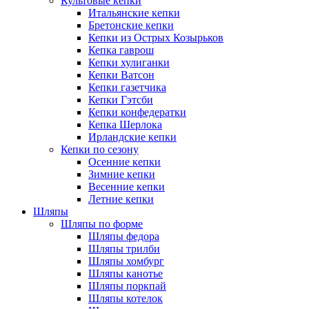
Культовые кепки
Итальянские кепки
Бретонские кепки
Кепки из Острых Козырьков
Кепка гаврош
Кепки хулиганки
Кепки Ватсон
Кепки газетчика
Кепки Гэтсби
Кепки конфедератки
Кепка Шерлока
Ирландские кепки
Кепки по сезону
Осенние кепки
Зимние кепки
Весенние кепки
Летние кепки
Шляпы
Шляпы по форме
Шляпы федора
Шляпы трилби
Шляпы хомбург
Шляпы канотье
Шляпы поркпай
Шляпы котелок