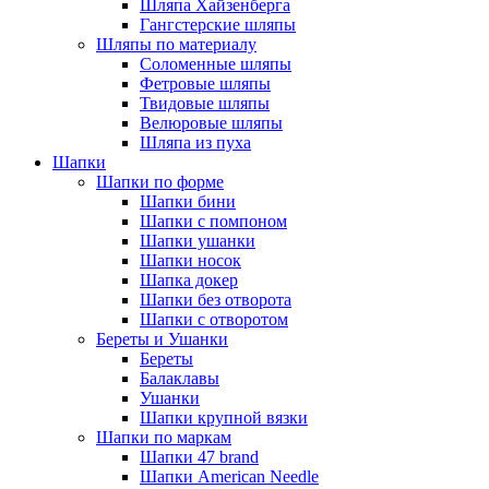
Шляпа Хайзенберга
Гангстерские шляпы
Шляпы по материалу
Соломенные шляпы
Фетровые шляпы
Твидовые шляпы
Велюровые шляпы
Шляпа из пуха
Шапки
Шапки по форме
Шапки бини
Шапки с помпоном
Шапки ушанки
Шапки носок
Шапка докер
Шапки без отворота
Шапки с отворотом
Береты и Ушанки
Береты
Балаклавы
Ушанки
Шапки крупной вязки
Шапки по маркам
Шапки 47 brand
Шапки American Needle