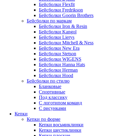
Бейсболки Flexfit
Бейсболки Fredrikson
Бейсболки Goorin Brothers
Бейсболки по маркам
Бейсболки Iron & Resin
Бейсболки Kangol
Бейсболки Lierys
Бейсболки Mitchell & Ness
Бейсболки New Era
Бейсболки Stetson
Бейсболки WIGENS
Бейсболки Hanna Hats
Бейсболки Herman
Бейсболки Hood
Бейсболки по стилю
Бланковые
Спортивные
Под классику
С логотипом команд
С рисунками
Кепки
Кепки по форме
Кепки восьмиклинки
Кепки шестиклинки
Кепки плоские