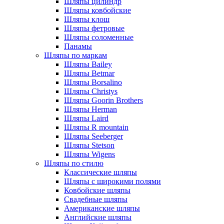
Шляпы цилиндр
Шляпы ковбойские
Шляпы клош
Шляпы фетровые
Шляпы соломенные
Панамы
Шляпы по маркам
Шляпы Bailey
Шляпы Betmar
Шляпы Borsalino
Шляпы Christys
Шляпы Goorin Brothers
Шляпы Herman
Шляпы Laird
Шляпы R mountain
Шляпы Seeberger
Шляпы Stetson
Шляпы Wigens
Шляпы по стилю
Классические шляпы
Шляпы с широкими полями
Ковбойские шляпы
Свадебные шляпы
Американские шляпы
Английские шляпы