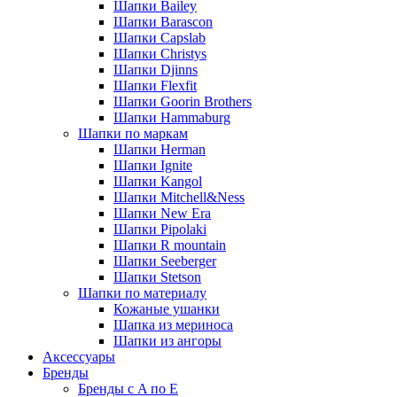
Шапки Bailey
Шапки Barascon
Шапки Capslab
Шапки Christys
Шапки Djinns
Шапки Flexfit
Шапки Goorin Brothers
Шапки Hammaburg
Шапки по маркам
Шапки Herman
Шапки Ignite
Шапки Kangol
Шапки Mitchell&Ness
Шапки New Era
Шапки Pipolaki
Шапки R mountain
Шапки Seeberger
Шапки Stetson
Шапки по материалу
Кожаные ушанки
Шапка из мериноса
Шапки из ангоры
Аксессуары
Бренды
Бренды с A по E