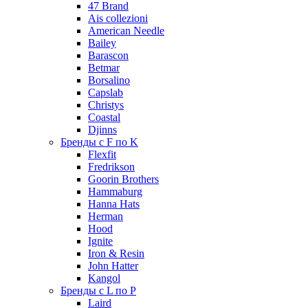
47 Brand
Ais collezioni
American Needle
Bailey
Barascon
Betmar
Borsalino
Capslab
Christys
Coastal
Djinns
Бренды с F по K
Flexfit
Fredrikson
Goorin Brothers
Hammaburg
Hanna Hats
Herman
Hood
Ignite
Iron & Resin
John Hatter
Kangol
Бренды с L по P
Laird