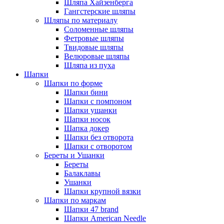
Шляпа Хайзенберга
Гангстерские шляпы
Шляпы по материалу
Соломенные шляпы
Фетровые шляпы
Твидовые шляпы
Велюровые шляпы
Шляпа из пуха
Шапки
Шапки по форме
Шапки бини
Шапки с помпоном
Шапки ушанки
Шапки носок
Шапка докер
Шапки без отворота
Шапки с отворотом
Береты и Ушанки
Береты
Балаклавы
Ушанки
Шапки крупной вязки
Шапки по маркам
Шапки 47 brand
Шапки American Needle