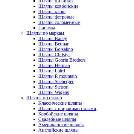
Шляпы цилиндр
Шляпы ковбойские
Шляпы клош
Шляпы фетровые
Шляпы соломенные
Панамы
Шляпы по маркам
Шляпы Bailey
Шляпы Betmar
Шляпы Borsalino
Шляпы Christys
Шляпы Goorin Brothers
Шляпы Herman
Шляпы Laird
Шляпы R mountain
Шляпы Seeberger
Шляпы Stetson
Шляпы Wigens
Шляпы по стилю
Классические шляпы
Шляпы с широкими полями
Ковбойские шляпы
Свадебные шляпы
Американские шляпы
Английские шляпы