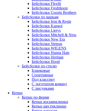
Бейсболки Flexfit
Бейсболки Fredrikson
Бейсболки Goorin Brothers
Бейсболки по маркам
Бейсболки Iron & Resin
Бейсболки Kangol
Бейсболки Lierys
Бейсболки Mitchell & Ness
Бейсболки New Era
Бейсболки Stetson
Бейсболки WIGENS
Бейсболки Hanna Hats
Бейсболки Herman
Бейсболки Hood
Бейсболки по стилю
Бланковые
Спортивные
Под классику
С логотипом команд
С рисунками
Кепки
Кепки по форме
Кепки восьмиклинки
Кепки шестиклинки
Кепки плоские