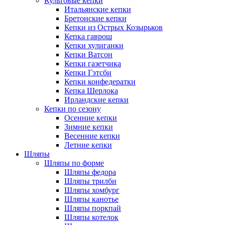
Культовые кепки
Итальянские кепки
Бретонские кепки
Кепки из Острых Козырьков
Кепка гаврош
Кепки хулиганки
Кепки Ватсон
Кепки газетчика
Кепки Гэтсби
Кепки конфедератки
Кепка Шерлока
Ирландские кепки
Кепки по сезону
Осенние кепки
Зимние кепки
Весенние кепки
Летние кепки
Шляпы
Шляпы по форме
Шляпы федора
Шляпы трилби
Шляпы хомбург
Шляпы канотье
Шляпы поркпай
Шляпы котелок