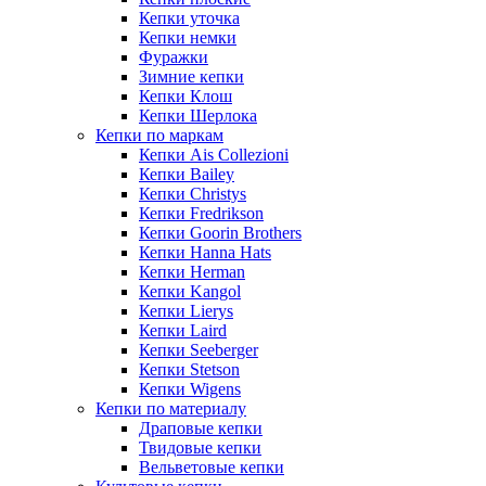
Кепки уточка
Кепки немки
Фуражки
Зимние кепки
Кепки Клош
Кепки Шерлока
Кепки по маркам
Кепки Ais Collezioni
Кепки Bailey
Кепки Christys
Кепки Fredrikson
Кепки Goorin Brothers
Кепки Hanna Hats
Кепки Herman
Кепки Kangol
Кепки Lierys
Кепки Laird
Кепки Seeberger
Кепки Stetson
Кепки Wigens
Кепки по материалу
Драповые кепки
Твидовые кепки
Вельветовые кепки