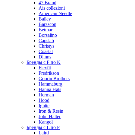
47 Brand
Ais collezioni
American Needle
Bailey
Barascon
Betmar
Borsalino
Capslab
Christys
Coastal
Djinns
Бренды с F по K
Flexfit
Fredrikson
Goorin Brothers
Hammaburg
Hanna Hats
Herman
Hood
Ignite
Iron & Resin
John Hatter
Kangol
Бренды с L по P
Laird