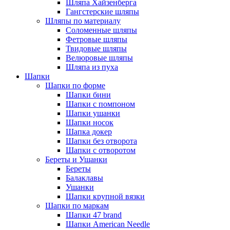
Шляпа Хайзенберга
Гангстерские шляпы
Шляпы по материалу
Соломенные шляпы
Фетровые шляпы
Твидовые шляпы
Велюровые шляпы
Шляпа из пуха
Шапки
Шапки по форме
Шапки бини
Шапки с помпоном
Шапки ушанки
Шапки носок
Шапка докер
Шапки без отворота
Шапки с отворотом
Береты и Ушанки
Береты
Балаклавы
Ушанки
Шапки крупной вязки
Шапки по маркам
Шапки 47 brand
Шапки American Needle