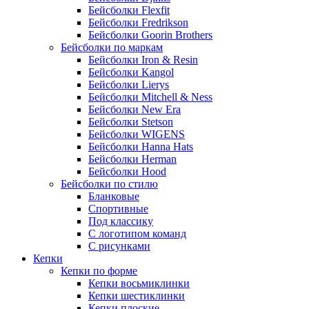
Бейсболки Flexfit
Бейсболки Fredrikson
Бейсболки Goorin Brothers
Бейсболки по маркам
Бейсболки Iron & Resin
Бейсболки Kangol
Бейсболки Lierys
Бейсболки Mitchell & Ness
Бейсболки New Era
Бейсболки Stetson
Бейсболки WIGENS
Бейсболки Hanna Hats
Бейсболки Herman
Бейсболки Hood
Бейсболки по стилю
Бланковые
Спортивные
Под классику
С логотипом команд
С рисунками
Кепки
Кепки по форме
Кепки восьмиклинки
Кепки шестиклинки
Кепки плоские