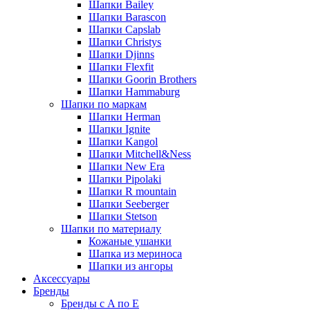
Шапки Bailey
Шапки Barascon
Шапки Capslab
Шапки Christys
Шапки Djinns
Шапки Flexfit
Шапки Goorin Brothers
Шапки Hammaburg
Шапки по маркам
Шапки Herman
Шапки Ignite
Шапки Kangol
Шапки Mitchell&Ness
Шапки New Era
Шапки Pipolaki
Шапки R mountain
Шапки Seeberger
Шапки Stetson
Шапки по материалу
Кожаные ушанки
Шапка из мериноса
Шапки из ангоры
Аксессуары
Бренды
Бренды с A по E