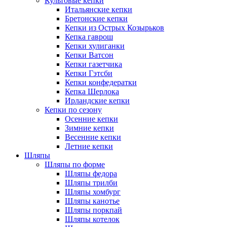
Культовые кепки
Итальянские кепки
Бретонские кепки
Кепки из Острых Козырьков
Кепка гаврош
Кепки хулиганки
Кепки Ватсон
Кепки газетчика
Кепки Гэтсби
Кепки конфедератки
Кепка Шерлока
Ирландские кепки
Кепки по сезону
Осенние кепки
Зимние кепки
Весенние кепки
Летние кепки
Шляпы
Шляпы по форме
Шляпы федора
Шляпы трилби
Шляпы хомбург
Шляпы канотье
Шляпы поркпай
Шляпы котелок