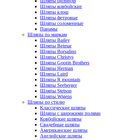
Шляпы цилиндр
Шляпы ковбойские
Шляпы клош
Шляпы фетровые
Шляпы соломенные
Панамы
Шляпы по маркам
Шляпы Bailey
Шляпы Betmar
Шляпы Borsalino
Шляпы Christys
Шляпы Goorin Brothers
Шляпы Herman
Шляпы Laird
Шляпы R mountain
Шляпы Seeberger
Шляпы Stetson
Шляпы Wigens
Шляпы по стилю
Классические шляпы
Шляпы с широкими полями
Ковбойские шляпы
Свадебные шляпы
Американские шляпы
Английские шляпы