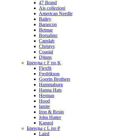
47 Brand
Ais collezioni
American Needle
Bailey
Barascon
Betmar
Borsalino
Capslab
Christys
Coastal
Djinns
Бренды с F по K
Flexfit
Fredrikson
Goorin Brothers
Hammaburg
Hanna Hats
Herman
Hood
Ignite
Iron & Resin
John Hatter
Kangol
Бренды с L по P
Laird