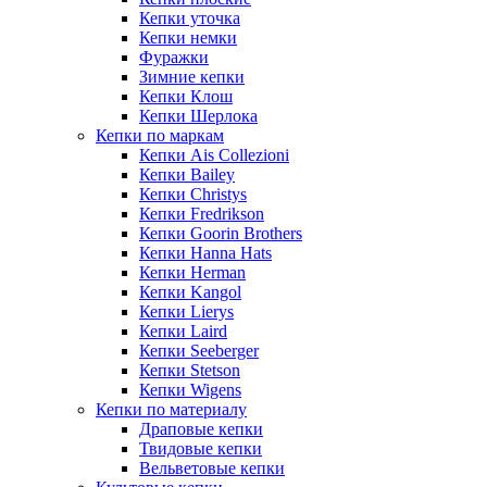
Кепки уточка
Кепки немки
Фуражки
Зимние кепки
Кепки Клош
Кепки Шерлока
Кепки по маркам
Кепки Ais Collezioni
Кепки Bailey
Кепки Christys
Кепки Fredrikson
Кепки Goorin Brothers
Кепки Hanna Hats
Кепки Herman
Кепки Kangol
Кепки Lierys
Кепки Laird
Кепки Seeberger
Кепки Stetson
Кепки Wigens
Кепки по материалу
Драповые кепки
Твидовые кепки
Вельветовые кепки