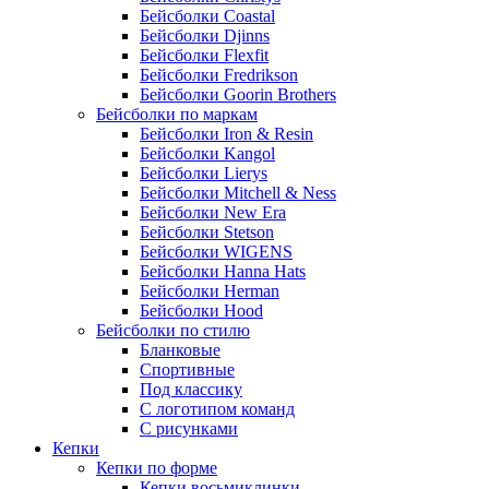
Бейсболки Coastal
Бейсболки Djinns
Бейсболки Flexfit
Бейсболки Fredrikson
Бейсболки Goorin Brothers
Бейсболки по маркам
Бейсболки Iron & Resin
Бейсболки Kangol
Бейсболки Lierys
Бейсболки Mitchell & Ness
Бейсболки New Era
Бейсболки Stetson
Бейсболки WIGENS
Бейсболки Hanna Hats
Бейсболки Herman
Бейсболки Hood
Бейсболки по стилю
Бланковые
Спортивные
Под классику
С логотипом команд
С рисунками
Кепки
Кепки по форме
Кепки восьмиклинки