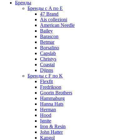
Бренды
Бренды с A по E
47 Brand
Ais collezioni
American Needle
Bailey
Barascon
Betmar
Borsalino
Capslab
Christys
Coastal
Djinns
Бренды с F по K
Flexfit
Fredrikson
Goorin Brothers
Hammaburg
Hanna Hats
Herman
Hood
Ignite
Iron & Resin
John Hatter
Kangol