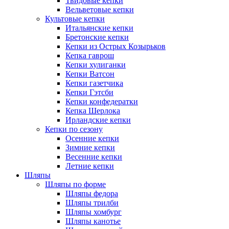
Твидовые кепки
Вельветовые кепки
Культовые кепки
Итальянские кепки
Бретонские кепки
Кепки из Острых Козырьков
Кепка гаврош
Кепки хулиганки
Кепки Ватсон
Кепки газетчика
Кепки Гэтсби
Кепки конфедератки
Кепка Шерлока
Ирландские кепки
Кепки по сезону
Осенние кепки
Зимние кепки
Весенние кепки
Летние кепки
Шляпы
Шляпы по форме
Шляпы федора
Шляпы трилби
Шляпы хомбург
Шляпы канотье