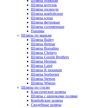
Шляпы поркпай
Шляпы котелок
Шляпы цилиндр
Шляпы ковбойские
Шляпы клош
Шляпы фетровые
Шляпы соломенные
Панамы
Шляпы по маркам
Шляпы Bailey
Шляпы Betmar
Шляпы Borsalino
Шляпы Christys
Шляпы Goorin Brothers
Шляпы Herman
Шляпы Laird
Шляпы R mountain
Шляпы Seeberger
Шляпы Stetson
Шляпы Wigens
Шляпы по стилю
Классические шляпы
Шляпы с широкими полями
Ковбойские шляпы
Свадебные шляпы