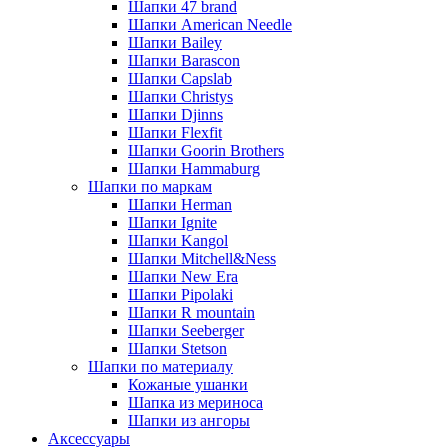
Шапки 47 brand
Шапки American Needle
Шапки Bailey
Шапки Barascon
Шапки Capslab
Шапки Christys
Шапки Djinns
Шапки Flexfit
Шапки Goorin Brothers
Шапки Hammaburg
Шапки по маркам
Шапки Herman
Шапки Ignite
Шапки Kangol
Шапки Mitchell&Ness
Шапки New Era
Шапки Pipolaki
Шапки R mountain
Шапки Seeberger
Шапки Stetson
Шапки по материалу
Кожаные ушанки
Шапка из мериноса
Шапки из ангоры
Аксессуары