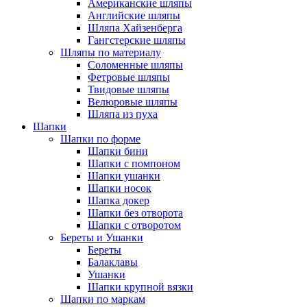
Американские шляпы
Английские шляпы
Шляпа Хайзенберга
Гангстерские шляпы
Шляпы по материалу
Соломенные шляпы
Фетровые шляпы
Твидовые шляпы
Велюровые шляпы
Шляпа из пуха
Шапки
Шапки по форме
Шапки бини
Шапки с помпоном
Шапки ушанки
Шапки носок
Шапка докер
Шапки без отворота
Шапки с отворотом
Береты и Ушанки
Береты
Балаклавы
Ушанки
Шапки крупной вязки
Шапки по маркам