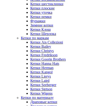
Кепки шестиклинки
Кепки плоские
Кепки уточка
Кепки немки
Фуражки
Зимние кепки
Кепки Клош
Кепки Шерлока
Кепки по маркам
Кепки Ais Collezioni
Кепки Bailey
Кепки Christys
Кепки Fredrikson
Кепки Goorin Brothers
Кепки Hanna Hats
Кепки Herman
Кепки Kangol
Кепки Lierys
Кепки Laird
Кепки Seeberger
Кепки Stetson
Кепки Wigens
Кепки по материалу
Драповые кепки