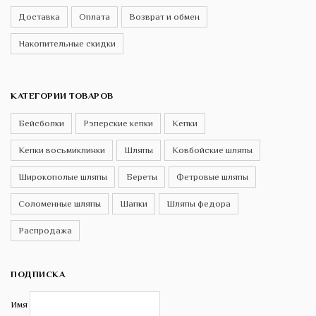
Доставка
Оплата
Возврат и обмен
Накопительные скидки
КАТЕГОРИИ ТОВАРОВ
Бейсболки
Рэперские кепки
Кепки
Кепки восьмиклинки
Шляпы
Ковбойские шляпы
Широкополые шляпы
Береты
Фетровые шляпы
Соломенные шляпы
Шапки
Шляпы федора
Распродажа
ПОДПИСКА
Имя