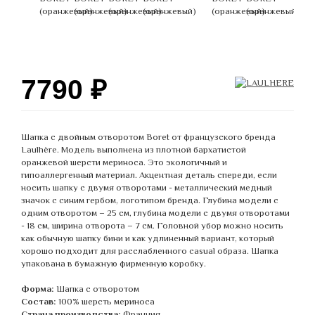
7790
₽
Шапка с двойным отворотом Boret от французского бренда
Laulhère. Модель выполнена из плотной бархатистой
оранжевой шерсти мериноса. Это экологичный и
гипоаллергенный материал. Акцентная деталь спереди, если
носить шапку с двумя отворотами - металлический медный
значок с синим гербом, логотипом бренда. Глубина модели с
одним отворотом – 25 см, глубина модели с двумя отворотами
- 18 см, ширина отворота – 7 см. Головной убор можно носить
как обычную шапку бини и как удлиненный вариант, который
хорошо подходит для расслабленного casual образа. Шапка
упакована в бумажную фирменную коробку.
Форма:
Шапка с отворотом
Состав:
100% шерсть мериноса
Страна производства:
Франция