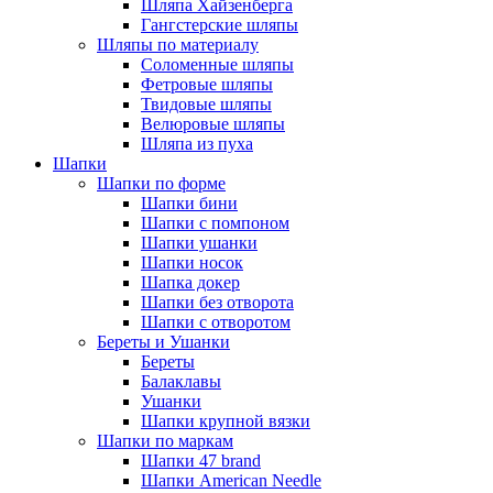
Шляпа Хайзенберга
Гангстерские шляпы
Шляпы по материалу
Соломенные шляпы
Фетровые шляпы
Твидовые шляпы
Велюровые шляпы
Шляпа из пуха
Шапки
Шапки по форме
Шапки бини
Шапки с помпоном
Шапки ушанки
Шапки носок
Шапка докер
Шапки без отворота
Шапки с отворотом
Береты и Ушанки
Береты
Балаклавы
Ушанки
Шапки крупной вязки
Шапки по маркам
Шапки 47 brand
Шапки American Needle