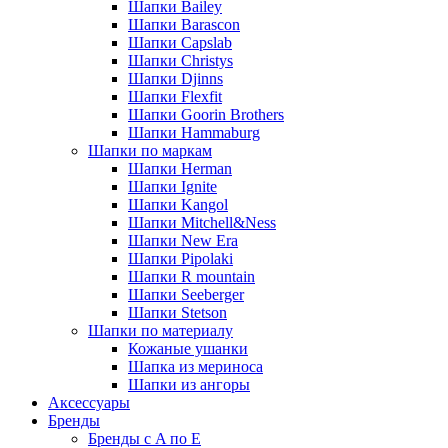
Шапки Bailey
Шапки Barascon
Шапки Capslab
Шапки Christys
Шапки Djinns
Шапки Flexfit
Шапки Goorin Brothers
Шапки Hammaburg
Шапки по маркам
Шапки Herman
Шапки Ignite
Шапки Kangol
Шапки Mitchell&Ness
Шапки New Era
Шапки Pipolaki
Шапки R mountain
Шапки Seeberger
Шапки Stetson
Шапки по материалу
Кожаные ушанки
Шапка из мериноса
Шапки из ангоры
Аксессуары
Бренды
Бренды с A по E