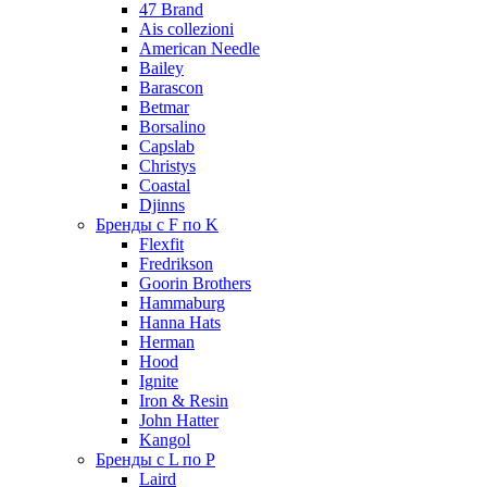
47 Brand
Ais collezioni
American Needle
Bailey
Barascon
Betmar
Borsalino
Capslab
Christys
Coastal
Djinns
Бренды с F по K
Flexfit
Fredrikson
Goorin Brothers
Hammaburg
Hanna Hats
Herman
Hood
Ignite
Iron & Resin
John Hatter
Kangol
Бренды с L по P
Laird