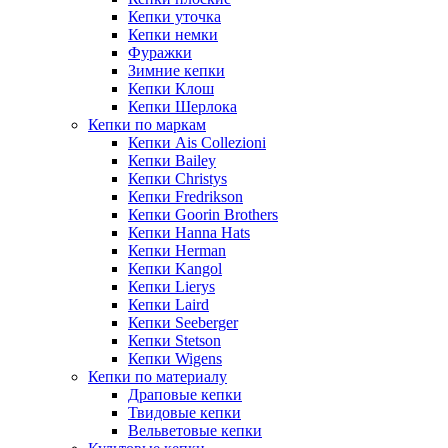
Кепки уточка
Кепки немки
Фуражки
Зимние кепки
Кепки Клош
Кепки Шерлока
Кепки по маркам
Кепки Ais Collezioni
Кепки Bailey
Кепки Christys
Кепки Fredrikson
Кепки Goorin Brothers
Кепки Hanna Hats
Кепки Herman
Кепки Kangol
Кепки Lierys
Кепки Laird
Кепки Seeberger
Кепки Stetson
Кепки Wigens
Кепки по материалу
Драповые кепки
Твидовые кепки
Вельветовые кепки