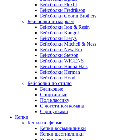
Бейсболки Flexfit
Бейсболки Fredrikson
Бейсболки Goorin Brothers
Бейсболки по маркам
Бейсболки Iron & Resin
Бейсболки Kangol
Бейсболки Lierys
Бейсболки Mitchell & Ness
Бейсболки New Era
Бейсболки Stetson
Бейсболки WIGENS
Бейсболки Hanna Hats
Бейсболки Herman
Бейсболки Hood
Бейсболки по стилю
Бланковые
Спортивные
Под классику
С логотипом команд
С рисунками
Кепки
Кепки по форме
Кепки восьмиклинки
Кепки шестиклинки
Кепки плоские