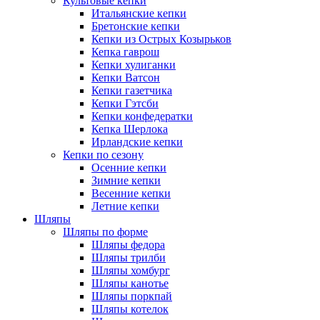
Культовые кепки
Итальянские кепки
Бретонские кепки
Кепки из Острых Козырьков
Кепка гаврош
Кепки хулиганки
Кепки Ватсон
Кепки газетчика
Кепки Гэтсби
Кепки конфедератки
Кепка Шерлока
Ирландские кепки
Кепки по сезону
Осенние кепки
Зимние кепки
Весенние кепки
Летние кепки
Шляпы
Шляпы по форме
Шляпы федора
Шляпы трилби
Шляпы хомбург
Шляпы канотье
Шляпы поркпай
Шляпы котелок