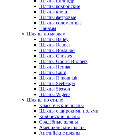
Шляпы цилиндр
Шляпы ковбойские
Шляпы клош
Шляпы фетровые
Шляпы соломенные
Панамы
Шляпы по маркам
Шляпы Bailey
Шляпы Betmar
Шляпы Borsalino
Шляпы Christys
Шляпы Goorin Brothers
Шляпы Herman
Шляпы Laird
Шляпы R mountain
Шляпы Seeberger
Шляпы Stetson
Шляпы Wigens
Шляпы по стилю
Классические шляпы
Шляпы с широкими полями
Ковбойские шляпы
Свадебные шляпы
Американские шляпы
Английские шляпы