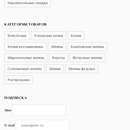
Накопительные скидки
КАТЕГОРИИ ТОВАРОВ
Бейсболки
Рэперские кепки
Кепки
Кепки восьмиклинки
Шляпы
Ковбойские шляпы
Широкополые шляпы
Береты
Фетровые шляпы
Соломенные шляпы
Шапки
Шляпы федора
Распродажа
ПОДПИСКА
Имя
E-mail