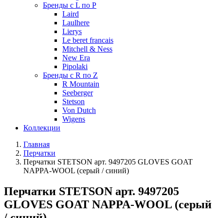
Бренды с L по P
Laird
Laulhere
Lierys
Le beret francais
Mitchell & Ness
New Era
Pipolaki
Бренды с R по Z
R Mountain
Seeberger
Stetson
Von Dutch
Wigens
Коллекции
Главная
Перчатки
Перчатки STETSON арт. 9497205 GLOVES GOAT
NAPPA-WOOL (серый / синий)
Перчатки STETSON арт. 9497205
GLOVES GOAT NAPPA-WOOL (серый
/ синий)