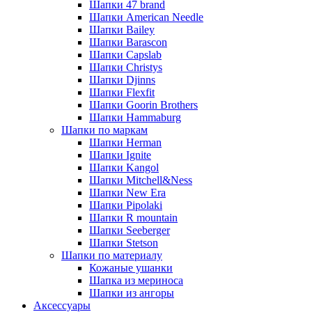
Шапки 47 brand
Шапки American Needle
Шапки Bailey
Шапки Barascon
Шапки Capslab
Шапки Christys
Шапки Djinns
Шапки Flexfit
Шапки Goorin Brothers
Шапки Hammaburg
Шапки по маркам
Шапки Herman
Шапки Ignite
Шапки Kangol
Шапки Mitchell&Ness
Шапки New Era
Шапки Pipolaki
Шапки R mountain
Шапки Seeberger
Шапки Stetson
Шапки по материалу
Кожаные ушанки
Шапка из мериноса
Шапки из ангоры
Аксессуары