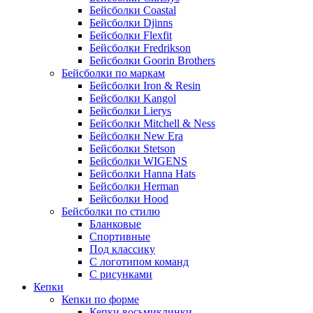
Бейсболки Coastal
Бейсболки Djinns
Бейсболки Flexfit
Бейсболки Fredrikson
Бейсболки Goorin Brothers
Бейсболки по маркам
Бейсболки Iron & Resin
Бейсболки Kangol
Бейсболки Lierys
Бейсболки Mitchell & Ness
Бейсболки New Era
Бейсболки Stetson
Бейсболки WIGENS
Бейсболки Hanna Hats
Бейсболки Herman
Бейсболки Hood
Бейсболки по стилю
Бланковые
Спортивные
Под классику
С логотипом команд
С рисунками
Кепки
Кепки по форме
Кепки восьмиклинки