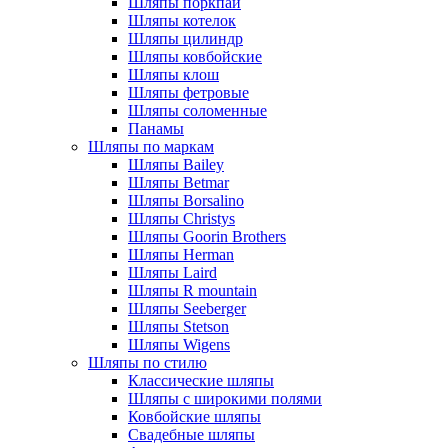
Шляпы поркпай
Шляпы котелок
Шляпы цилиндр
Шляпы ковбойские
Шляпы клош
Шляпы фетровые
Шляпы соломенные
Панамы
Шляпы по маркам
Шляпы Bailey
Шляпы Betmar
Шляпы Borsalino
Шляпы Christys
Шляпы Goorin Brothers
Шляпы Herman
Шляпы Laird
Шляпы R mountain
Шляпы Seeberger
Шляпы Stetson
Шляпы Wigens
Шляпы по стилю
Классические шляпы
Шляпы с широкими полями
Ковбойские шляпы
Свадебные шляпы