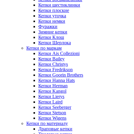
Кепки шестиклинки
Кепки плоские
Кепки уточка
Кепки немки
Фуражки
Зимние кепки
Кепки Клош
Кепки Шерлока
Кепки по маркам
Кепки Ais Collezioni
Кепки Bailey
Кепки Christys
Кепки Fredrikson
Кепки Goorin Brothers
Кепки Hanna Hats
Кепки Herman
Кепки Kangol
Кепки Lierys
Кепки Laird
Кепки Seeberger
Кепки Stetson
Кепки Wigens
Кепки по материалу
Драповые кепки