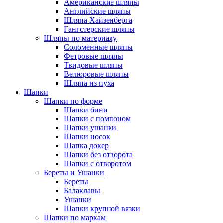
Американские шляпы
Английские шляпы
Шляпа Хайзенберга
Гангстерские шляпы
Шляпы по материалу
Соломенные шляпы
Фетровые шляпы
Твидовые шляпы
Велюровые шляпы
Шляпа из пуха
Шапки
Шапки по форме
Шапки бини
Шапки с помпоном
Шапки ушанки
Шапки носок
Шапка докер
Шапки без отворота
Шапки с отворотом
Береты и Ушанки
Береты
Балаклавы
Ушанки
Шапки крупной вязки
Шапки по маркам