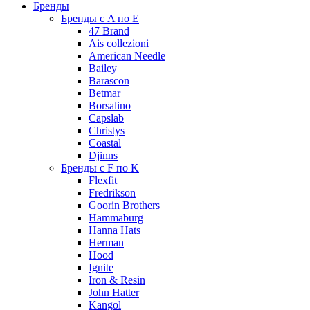
Бренды
Бренды с A по E
47 Brand
Ais collezioni
American Needle
Bailey
Barascon
Betmar
Borsalino
Capslab
Christys
Coastal
Djinns
Бренды с F по K
Flexfit
Fredrikson
Goorin Brothers
Hammaburg
Hanna Hats
Herman
Hood
Ignite
Iron & Resin
John Hatter
Kangol