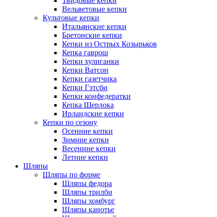
Твидовые кепки
Вельветовые кепки
Культовые кепки
Итальянские кепки
Бретонские кепки
Кепки из Острых Козырьков
Кепка гаврош
Кепки хулиганки
Кепки Ватсон
Кепки газетчика
Кепки Гэтсби
Кепки конфедератки
Кепка Шерлока
Ирландские кепки
Кепки по сезону
Осенние кепки
Зимние кепки
Весенние кепки
Летние кепки
Шляпы
Шляпы по форме
Шляпы федора
Шляпы трилби
Шляпы хомбург
Шляпы канотье