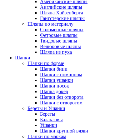
Американские шляпы
Английские шляпы
Шляпа Хайзенберга
Гангстерские шляпы
Шляпы по материалу
Соломенные шляпы
Фетровые шляпы
Твидовые шляпы
Велюровые шляпы
Шляпа из пуха
Шапки
Шапки по форме
Шапки бини
Шапки с помпоном
Шапки ушанки
Шапки носок
Шапка докер
Шапки без отворота
Шапки с отворотом
Береты и Ушанки
Береты
Балаклавы
Ушанки
Шапки крупной вязки
Шапки по маркам