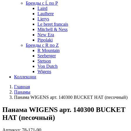
Бренды с L по P
Laird
Laulhere
Lierys
Le beret francais
Mitchell & Ness
New Era
Pipolaki
Бренды с R по Z
R Mountain
Seeberger
Stetson
Von Dutch
Wigens
Коллекции
Главная
Панамы
Панама WIGENS арт. 140300 BUCKET HAT (песочный)
Панама WIGENS арт. 140300 BUCKET
HAT (песочный)
Артикул:
78-171-90