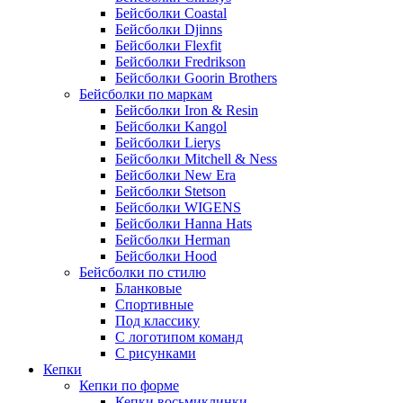
Бейсболки Coastal
Бейсболки Djinns
Бейсболки Flexfit
Бейсболки Fredrikson
Бейсболки Goorin Brothers
Бейсболки по маркам
Бейсболки Iron & Resin
Бейсболки Kangol
Бейсболки Lierys
Бейсболки Mitchell & Ness
Бейсболки New Era
Бейсболки Stetson
Бейсболки WIGENS
Бейсболки Hanna Hats
Бейсболки Herman
Бейсболки Hood
Бейсболки по стилю
Бланковые
Спортивные
Под классику
С логотипом команд
С рисунками
Кепки
Кепки по форме
Кепки восьмиклинки