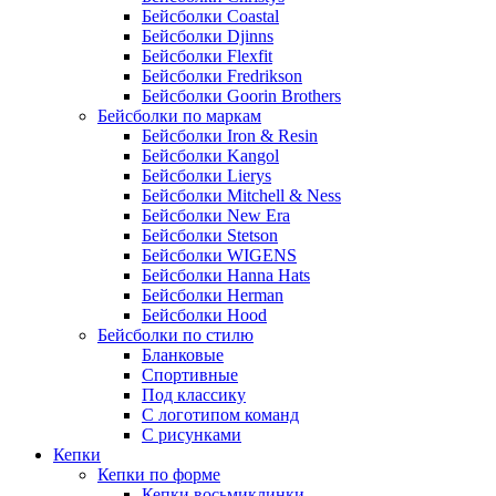
Бейсболки Coastal
Бейсболки Djinns
Бейсболки Flexfit
Бейсболки Fredrikson
Бейсболки Goorin Brothers
Бейсболки по маркам
Бейсболки Iron & Resin
Бейсболки Kangol
Бейсболки Lierys
Бейсболки Mitchell & Ness
Бейсболки New Era
Бейсболки Stetson
Бейсболки WIGENS
Бейсболки Hanna Hats
Бейсболки Herman
Бейсболки Hood
Бейсболки по стилю
Бланковые
Спортивные
Под классику
С логотипом команд
С рисунками
Кепки
Кепки по форме
Кепки восьмиклинки