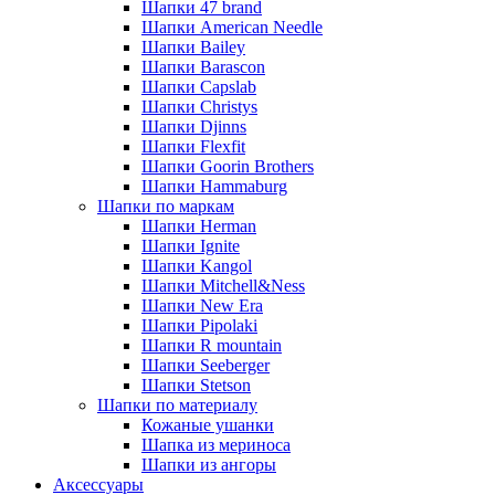
Шапки 47 brand
Шапки American Needle
Шапки Bailey
Шапки Barascon
Шапки Capslab
Шапки Christys
Шапки Djinns
Шапки Flexfit
Шапки Goorin Brothers
Шапки Hammaburg
Шапки по маркам
Шапки Herman
Шапки Ignite
Шапки Kangol
Шапки Mitchell&Ness
Шапки New Era
Шапки Pipolaki
Шапки R mountain
Шапки Seeberger
Шапки Stetson
Шапки по материалу
Кожаные ушанки
Шапка из мериноса
Шапки из ангоры
Аксессуары