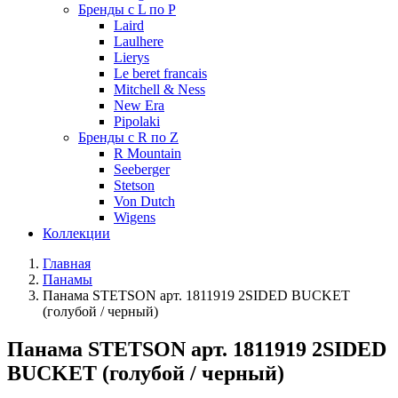
Бренды с L по P
Laird
Laulhere
Lierys
Le beret francais
Mitchell & Ness
New Era
Pipolaki
Бренды с R по Z
R Mountain
Seeberger
Stetson
Von Dutch
Wigens
Коллекции
Главная
Панамы
Панама STETSON арт. 1811919 2SIDED BUCKET
(голубой / черный)
Панама STETSON арт. 1811919 2SIDED
BUCKET (голубой / черный)