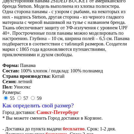
Двухсторонняя панама 2SIDED BUCKET от американского
бренда Stetson. Модель выполнена из хлопка полиэстера.
Одна сторона панамы - с узором с рыбами, на некоторых из
них - надпись Stetson, другая сторона - из черного гладкого
материала с черной вышивкой на тулье с названием бренда.
Ткань обеспечивает защиту от УФ-излучения с уровнем UPF
40+. Простроченные поля панамы можно моделировать по
настроению. Глубина – 10 см, ширина полей – 6,5 см. Панама
подбирается в соответствии с таблицей размеров. Создатели
марки с 1865 года вдохновляются путешествиями,
приключениями и духом свободы.
Форма:
Панама
Состав:
100% хлопок / подклад: 100% полиамид
Страна производства:
Китай
Сезон:
летний
Пол:
Унисекс
Размеры:
55
57
59
Как определить свой размер?
Санкт-Петербург
Город доставки:
* Вы можете сменить Город доставки в Корзине.
- Доставка до пункта выдачи
бесплатно
. Срок: 1-2 дня.