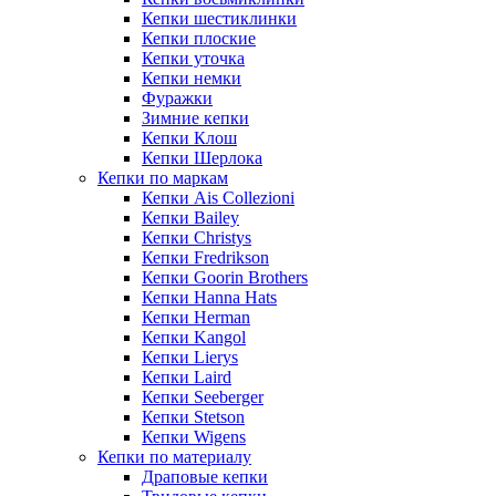
Кепки шестиклинки
Кепки плоские
Кепки уточка
Кепки немки
Фуражки
Зимние кепки
Кепки Клош
Кепки Шерлока
Кепки по маркам
Кепки Ais Collezioni
Кепки Bailey
Кепки Christys
Кепки Fredrikson
Кепки Goorin Brothers
Кепки Hanna Hats
Кепки Herman
Кепки Kangol
Кепки Lierys
Кепки Laird
Кепки Seeberger
Кепки Stetson
Кепки Wigens
Кепки по материалу
Драповые кепки