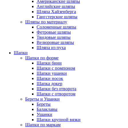
Американские шляпы
Английские шляпы
Шляпа Хайзенберга
Гангстерские шляпы
Шляпы по материалу
Соломенные шляпы
Фетровые шляпы
Твидовые шляпы
Велюровые шляпы
Шляпа из пуха
Шапки
Шапки по форме
Шапки бини
Шапки с помпоном
Шапки ушанки
Шапки носок
Шапка докер
Шапки без отворота
Шапки с отворотом
Береты и Ушанки
Береты
Балаклавы
Ушанки
Шапки крупной вязки
Шапки по маркам