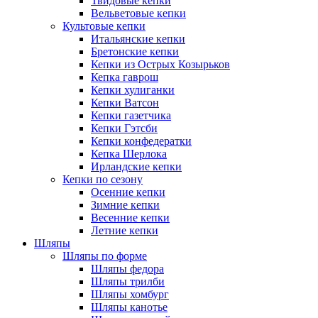
Твидовые кепки
Вельветовые кепки
Культовые кепки
Итальянские кепки
Бретонские кепки
Кепки из Острых Козырьков
Кепка гаврош
Кепки хулиганки
Кепки Ватсон
Кепки газетчика
Кепки Гэтсби
Кепки конфедератки
Кепка Шерлока
Ирландские кепки
Кепки по сезону
Осенние кепки
Зимние кепки
Весенние кепки
Летние кепки
Шляпы
Шляпы по форме
Шляпы федора
Шляпы трилби
Шляпы хомбург
Шляпы канотье