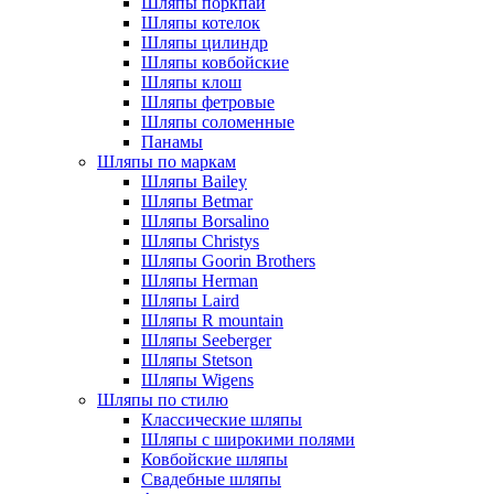
Шляпы поркпай
Шляпы котелок
Шляпы цилиндр
Шляпы ковбойские
Шляпы клош
Шляпы фетровые
Шляпы соломенные
Панамы
Шляпы по маркам
Шляпы Bailey
Шляпы Betmar
Шляпы Borsalino
Шляпы Christys
Шляпы Goorin Brothers
Шляпы Herman
Шляпы Laird
Шляпы R mountain
Шляпы Seeberger
Шляпы Stetson
Шляпы Wigens
Шляпы по стилю
Классические шляпы
Шляпы с широкими полями
Ковбойские шляпы
Свадебные шляпы