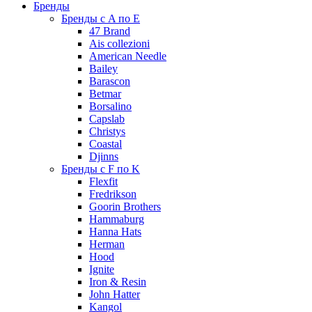
Бренды
Бренды с A по E
47 Brand
Ais collezioni
American Needle
Bailey
Barascon
Betmar
Borsalino
Capslab
Christys
Coastal
Djinns
Бренды с F по K
Flexfit
Fredrikson
Goorin Brothers
Hammaburg
Hanna Hats
Herman
Hood
Ignite
Iron & Resin
John Hatter
Kangol