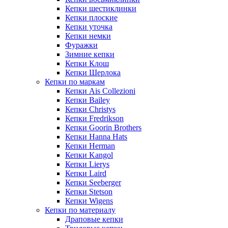
Кепки шестиклинки
Кепки плоские
Кепки уточка
Кепки немки
Фуражки
Зимние кепки
Кепки Клош
Кепки Шерлока
Кепки по маркам
Кепки Ais Collezioni
Кепки Bailey
Кепки Christys
Кепки Fredrikson
Кепки Goorin Brothers
Кепки Hanna Hats
Кепки Herman
Кепки Kangol
Кепки Lierys
Кепки Laird
Кепки Seeberger
Кепки Stetson
Кепки Wigens
Кепки по материалу
Драповые кепки