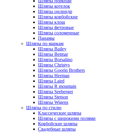
Шляпы поркпай
Шляпы котелок
Шляпы цилиндр
Шляпы ковбойские
Шляпы клош
Шляпы фетровые
Шляпы соломенные
Панамы
Шляпы по маркам
Шляпы Bailey
Шляпы Betmar
Шляпы Borsalino
Шляпы Christys
Шляпы Goorin Brothers
Шляпы Herman
Шляпы Laird
Шляпы R mountain
Шляпы Seeberger
Шляпы Stetson
Шляпы Wigens
Шляпы по стилю
Классические шляпы
Шляпы с широкими полями
Ковбойские шляпы
Свадебные шляпы