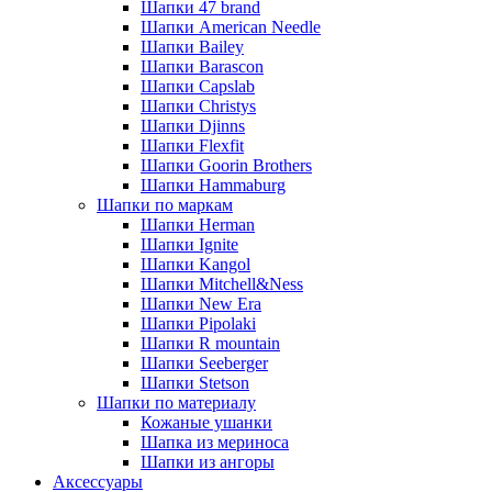
Шапки 47 brand
Шапки American Needle
Шапки Bailey
Шапки Barascon
Шапки Capslab
Шапки Christys
Шапки Djinns
Шапки Flexfit
Шапки Goorin Brothers
Шапки Hammaburg
Шапки по маркам
Шапки Herman
Шапки Ignite
Шапки Kangol
Шапки Mitchell&Ness
Шапки New Era
Шапки Pipolaki
Шапки R mountain
Шапки Seeberger
Шапки Stetson
Шапки по материалу
Кожаные ушанки
Шапка из мериноса
Шапки из ангоры
Аксессуары