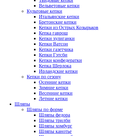
Твидовые кепки
Вельветовые кепки
Культовые кепки
Итальянские кепки
Бретонские кепки
Кепки из Острых Козырьков
Кепка гаврош
Кепки хулиганки
Кепки Ватсон
Кепки газетчика
Кепки Гэтсби
Кепки конфедератки
Кепка Шерлока
Ирландские кепки
Кепки по сезону
Осенние кепки
Зимние кепки
Весенние кепки
Летние кепки
Шляпы
Шляпы по форме
Шляпы федора
Шляпы трилби
Шляпы хомбург
Шляпы канотье