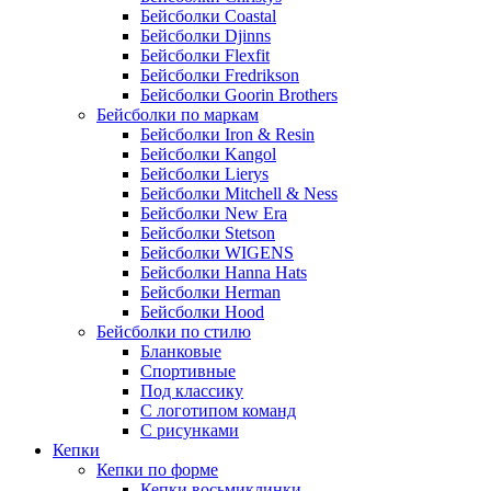
Бейсболки Coastal
Бейсболки Djinns
Бейсболки Flexfit
Бейсболки Fredrikson
Бейсболки Goorin Brothers
Бейсболки по маркам
Бейсболки Iron & Resin
Бейсболки Kangol
Бейсболки Lierys
Бейсболки Mitchell & Ness
Бейсболки New Era
Бейсболки Stetson
Бейсболки WIGENS
Бейсболки Hanna Hats
Бейсболки Herman
Бейсболки Hood
Бейсболки по стилю
Бланковые
Спортивные
Под классику
С логотипом команд
С рисунками
Кепки
Кепки по форме
Кепки восьмиклинки