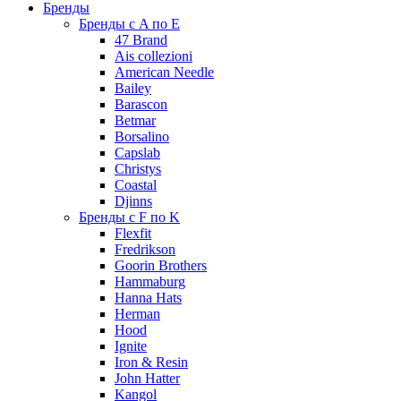
Бренды
Бренды с A по E
47 Brand
Ais collezioni
American Needle
Bailey
Barascon
Betmar
Borsalino
Capslab
Christys
Coastal
Djinns
Бренды с F по K
Flexfit
Fredrikson
Goorin Brothers
Hammaburg
Hanna Hats
Herman
Hood
Ignite
Iron & Resin
John Hatter
Kangol