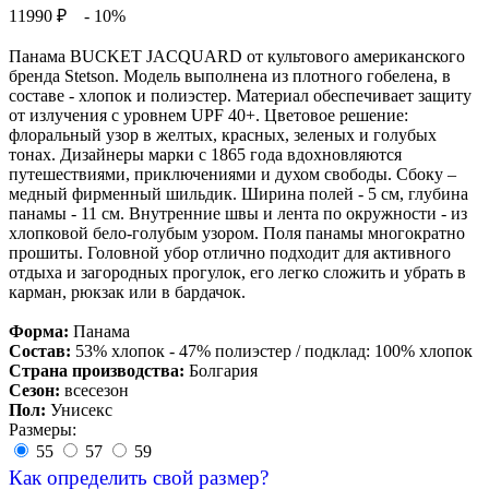
11990 ₽
- 10%
Панама BUCKET JACQUARD от культового американского
бренда Stetson. Модель выполнена из плотного гобелена, в
составе - хлопок и полиэстер. Материал обеспечивает защиту
от излучения с уровнем UPF 40+. Цветовое решение:
флоральный узор в желтых, красных, зеленых и голубых
тонах. Дизайнеры марки с 1865 года вдохновляются
путешествиями, приключениями и духом свободы. Сбоку –
медный фирменный шильдик. Ширина полей - 5 см, глубина
панамы - 11 см. Внутренние швы и лента по окружности - из
хлопковой бело-голубым узором. Поля панамы многократно
прошиты. Головной убор отлично подходит для активного
отдыха и загородных прогулок, его легко сложить и убрать в
карман, рюкзак или в бардачок.
Форма:
Панама
Состав:
53% хлопок - 47% полиэстер / подклад: 100% хлопок
Страна производства:
Болгария
Сезон:
всесезон
Пол:
Унисекс
Размеры:
55
57
59
Как определить свой размер?