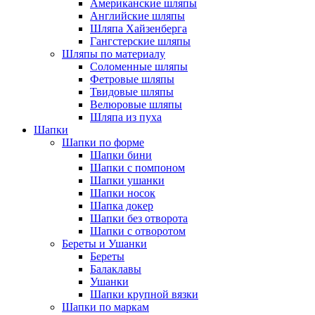
Американские шляпы
Английские шляпы
Шляпа Хайзенберга
Гангстерские шляпы
Шляпы по материалу
Соломенные шляпы
Фетровые шляпы
Твидовые шляпы
Велюровые шляпы
Шляпа из пуха
Шапки
Шапки по форме
Шапки бини
Шапки с помпоном
Шапки ушанки
Шапки носок
Шапка докер
Шапки без отворота
Шапки с отворотом
Береты и Ушанки
Береты
Балаклавы
Ушанки
Шапки крупной вязки
Шапки по маркам