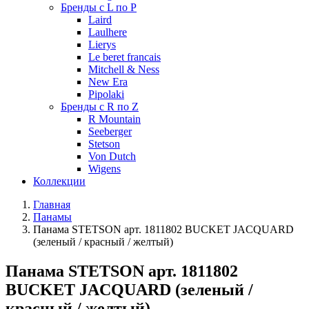
Бренды с L по P
Laird
Laulhere
Lierys
Le beret francais
Mitchell & Ness
New Era
Pipolaki
Бренды с R по Z
R Mountain
Seeberger
Stetson
Von Dutch
Wigens
Коллекции
Главная
Панамы
Панама STETSON арт. 1811802 BUCKET JACQUARD
(зеленый / красный / желтый)
Панама STETSON арт. 1811802
BUCKET JACQUARD (зеленый /
красный / желтый)