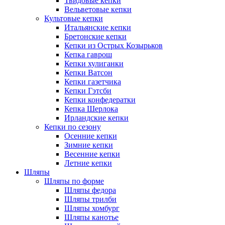
Твидовые кепки
Вельветовые кепки
Культовые кепки
Итальянские кепки
Бретонские кепки
Кепки из Острых Козырьков
Кепка гаврош
Кепки хулиганки
Кепки Ватсон
Кепки газетчика
Кепки Гэтсби
Кепки конфедератки
Кепка Шерлока
Ирландские кепки
Кепки по сезону
Осенние кепки
Зимние кепки
Весенние кепки
Летние кепки
Шляпы
Шляпы по форме
Шляпы федора
Шляпы трилби
Шляпы хомбург
Шляпы канотье