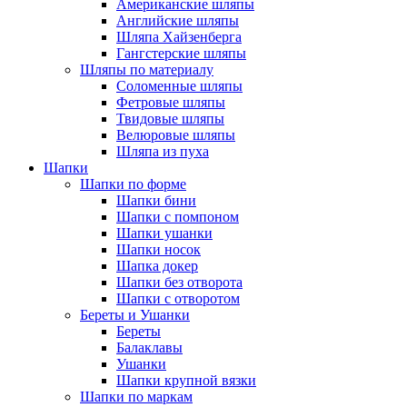
Американские шляпы
Английские шляпы
Шляпа Хайзенберга
Гангстерские шляпы
Шляпы по материалу
Соломенные шляпы
Фетровые шляпы
Твидовые шляпы
Велюровые шляпы
Шляпа из пуха
Шапки
Шапки по форме
Шапки бини
Шапки с помпоном
Шапки ушанки
Шапки носок
Шапка докер
Шапки без отворота
Шапки с отворотом
Береты и Ушанки
Береты
Балаклавы
Ушанки
Шапки крупной вязки
Шапки по маркам