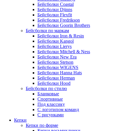
Бейсболки Coastal
Бейсболки Djinns
Бейсболки Flexfit
Бейсболки Fredrikson
Бейсболки Goorin Brothers
Бейсболки по маркам
Бейсболки Iron & Resin
Бейсболки Kangol
Бейсболки Lierys
Бейсболки Mitchell & Ness
Бейсболки New Era
Бейсболки Stetson
Бейсболки WIGENS
Бейсболки Hanna Hats
Бейсболки Herman
Бейсболки Hood
Бейсболки по стилю
Бланковые
Спортивные
Под классику
С логотипом команд
С рисунками
Кепки
Кепки по форме
Кепки восьмиклинки