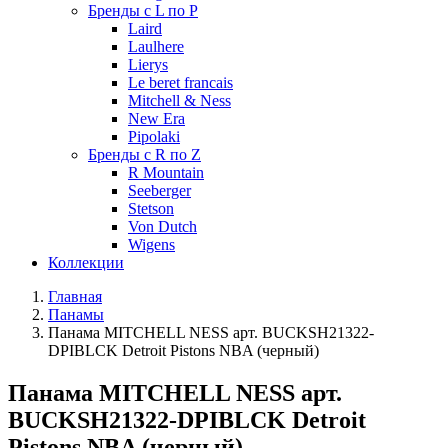
Бренды с L по P
Laird
Laulhere
Lierys
Le beret francais
Mitchell & Ness
New Era
Pipolaki
Бренды с R по Z
R Mountain
Seeberger
Stetson
Von Dutch
Wigens
Коллекции
Главная
Панамы
Панама MITCHELL NESS арт. BUCKSH21322-
DPIBLCK Detroit Pistons NBA (черный)
Панама MITCHELL NESS арт.
BUCKSH21322-DPIBLCK Detroit
Pistons NBA (черный)