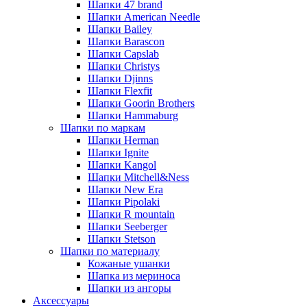
Шапки 47 brand
Шапки American Needle
Шапки Bailey
Шапки Barascon
Шапки Capslab
Шапки Christys
Шапки Djinns
Шапки Flexfit
Шапки Goorin Brothers
Шапки Hammaburg
Шапки по маркам
Шапки Herman
Шапки Ignite
Шапки Kangol
Шапки Mitchell&Ness
Шапки New Era
Шапки Pipolaki
Шапки R mountain
Шапки Seeberger
Шапки Stetson
Шапки по материалу
Кожаные ушанки
Шапка из мериноса
Шапки из ангоры
Аксессуары