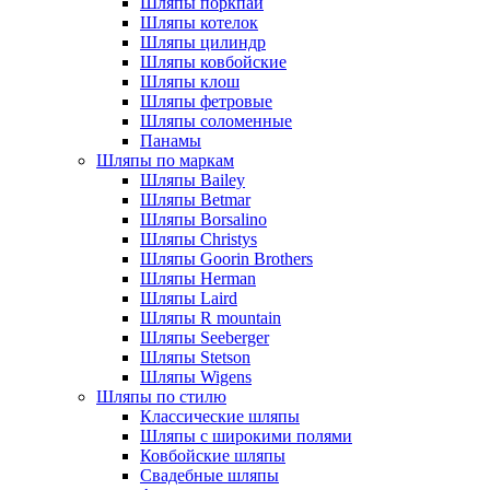
Шляпы поркпай
Шляпы котелок
Шляпы цилиндр
Шляпы ковбойские
Шляпы клош
Шляпы фетровые
Шляпы соломенные
Панамы
Шляпы по маркам
Шляпы Bailey
Шляпы Betmar
Шляпы Borsalino
Шляпы Christys
Шляпы Goorin Brothers
Шляпы Herman
Шляпы Laird
Шляпы R mountain
Шляпы Seeberger
Шляпы Stetson
Шляпы Wigens
Шляпы по стилю
Классические шляпы
Шляпы с широкими полями
Ковбойские шляпы
Свадебные шляпы