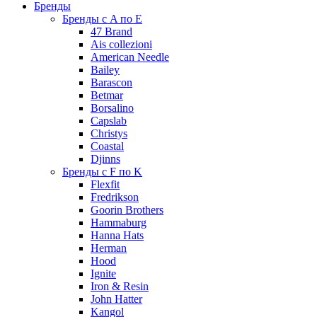
Бренды
Бренды с A по E
47 Brand
Ais collezioni
American Needle
Bailey
Barascon
Betmar
Borsalino
Capslab
Christys
Coastal
Djinns
Бренды с F по K
Flexfit
Fredrikson
Goorin Brothers
Hammaburg
Hanna Hats
Herman
Hood
Ignite
Iron & Resin
John Hatter
Kangol