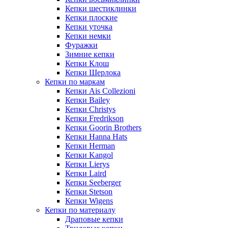
Кепки шестиклинки
Кепки плоские
Кепки уточка
Кепки немки
Фуражки
Зимние кепки
Кепки Клош
Кепки Шерлока
Кепки по маркам
Кепки Ais Collezioni
Кепки Bailey
Кепки Christys
Кепки Fredrikson
Кепки Goorin Brothers
Кепки Hanna Hats
Кепки Herman
Кепки Kangol
Кепки Lierys
Кепки Laird
Кепки Seeberger
Кепки Stetson
Кепки Wigens
Кепки по материалу
Драповые кепки