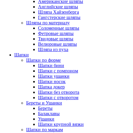
Американские шляпы
Английские шляпы
Шляпа Хайзенберга
Гангстерские шляпы
Шляпы по материалу
Соломенные шляпы
Фетровые шляпы
Твидовые шляпы
Велюровые шляпы
Шляпа из пуха
Шапки
Шапки по форме
Шапки бини
Шапки с помпоном
Шапки ушанки
Шапки носок
Шапка докер
Шапки без отворота
Шапки с отворотом
Береты и Ушанки
Береты
Балаклавы
Ушанки
Шапки крупной вязки
Шапки по маркам