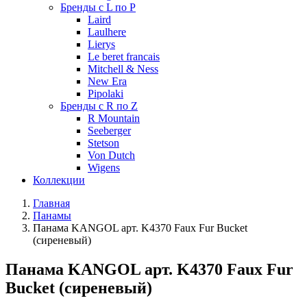
Бренды с L по P
Laird
Laulhere
Lierys
Le beret francais
Mitchell & Ness
New Era
Pipolaki
Бренды с R по Z
R Mountain
Seeberger
Stetson
Von Dutch
Wigens
Коллекции
Главная
Панамы
Панама KANGOL арт. K4370 Faux Fur Bucket
(сиреневый)
Панама KANGOL арт. K4370 Faux Fur
Bucket (сиреневый)