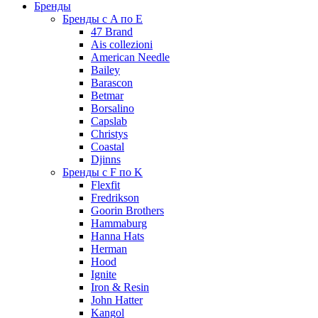
Бренды
Бренды с A по E
47 Brand
Ais collezioni
American Needle
Bailey
Barascon
Betmar
Borsalino
Capslab
Christys
Coastal
Djinns
Бренды с F по K
Flexfit
Fredrikson
Goorin Brothers
Hammaburg
Hanna Hats
Herman
Hood
Ignite
Iron & Resin
John Hatter
Kangol