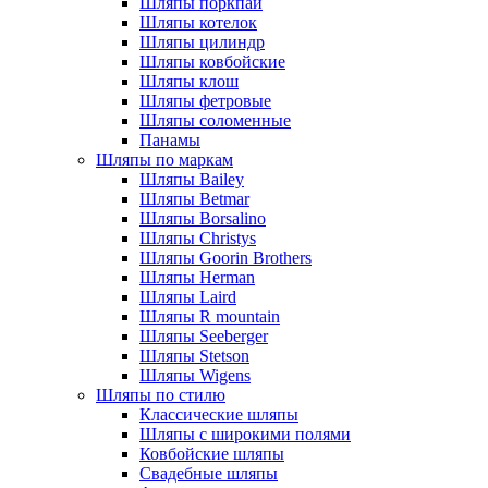
Шляпы поркпай
Шляпы котелок
Шляпы цилиндр
Шляпы ковбойские
Шляпы клош
Шляпы фетровые
Шляпы соломенные
Панамы
Шляпы по маркам
Шляпы Bailey
Шляпы Betmar
Шляпы Borsalino
Шляпы Christys
Шляпы Goorin Brothers
Шляпы Herman
Шляпы Laird
Шляпы R mountain
Шляпы Seeberger
Шляпы Stetson
Шляпы Wigens
Шляпы по стилю
Классические шляпы
Шляпы с широкими полями
Ковбойские шляпы
Свадебные шляпы