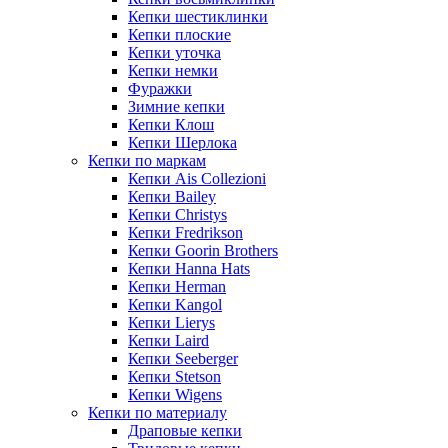
Кепки шестиклинки
Кепки плоские
Кепки уточка
Кепки немки
Фуражки
Зимние кепки
Кепки Клош
Кепки Шерлока
Кепки по маркам
Кепки Ais Collezioni
Кепки Bailey
Кепки Christys
Кепки Fredrikson
Кепки Goorin Brothers
Кепки Hanna Hats
Кепки Herman
Кепки Kangol
Кепки Lierys
Кепки Laird
Кепки Seeberger
Кепки Stetson
Кепки Wigens
Кепки по материалу
Драповые кепки