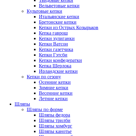
Твидовые кепки
Вельветовые кепки
Культовые кепки
Итальянские кепки
Бретонские кепки
Кепки из Острых Козырьков
Кепка гаврош
Кепки хулиганки
Кепки Ватсон
Кепки газетчика
Кепки Гэтсби
Кепки конфедератки
Кепка Шерлока
Ирландские кепки
Кепки по сезону
Осенние кепки
Зимние кепки
Весенние кепки
Летние кепки
Шляпы
Шляпы по форме
Шляпы федора
Шляпы трилби
Шляпы хомбург
Шляпы канотье