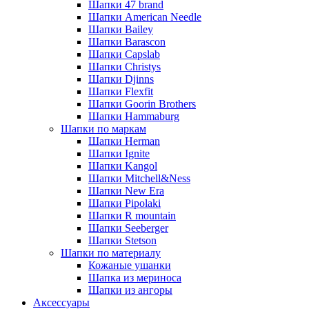
Шапки 47 brand
Шапки American Needle
Шапки Bailey
Шапки Barascon
Шапки Capslab
Шапки Christys
Шапки Djinns
Шапки Flexfit
Шапки Goorin Brothers
Шапки Hammaburg
Шапки по маркам
Шапки Herman
Шапки Ignite
Шапки Kangol
Шапки Mitchell&Ness
Шапки New Era
Шапки Pipolaki
Шапки R mountain
Шапки Seeberger
Шапки Stetson
Шапки по материалу
Кожаные ушанки
Шапка из мериноса
Шапки из ангоры
Аксессуары