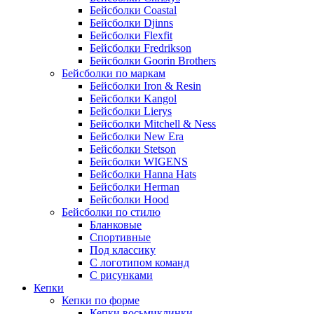
Бейсболки Coastal
Бейсболки Djinns
Бейсболки Flexfit
Бейсболки Fredrikson
Бейсболки Goorin Brothers
Бейсболки по маркам
Бейсболки Iron & Resin
Бейсболки Kangol
Бейсболки Lierys
Бейсболки Mitchell & Ness
Бейсболки New Era
Бейсболки Stetson
Бейсболки WIGENS
Бейсболки Hanna Hats
Бейсболки Herman
Бейсболки Hood
Бейсболки по стилю
Бланковые
Спортивные
Под классику
С логотипом команд
С рисунками
Кепки
Кепки по форме
Кепки восьмиклинки