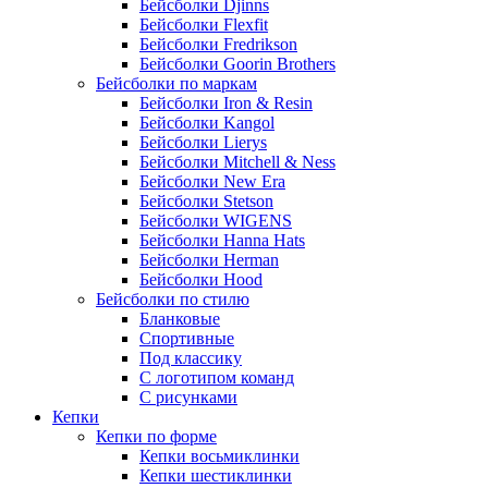
Бейсболки Djinns
Бейсболки Flexfit
Бейсболки Fredrikson
Бейсболки Goorin Brothers
Бейсболки по маркам
Бейсболки Iron & Resin
Бейсболки Kangol
Бейсболки Lierys
Бейсболки Mitchell & Ness
Бейсболки New Era
Бейсболки Stetson
Бейсболки WIGENS
Бейсболки Hanna Hats
Бейсболки Herman
Бейсболки Hood
Бейсболки по стилю
Бланковые
Спортивные
Под классику
С логотипом команд
С рисунками
Кепки
Кепки по форме
Кепки восьмиклинки
Кепки шестиклинки