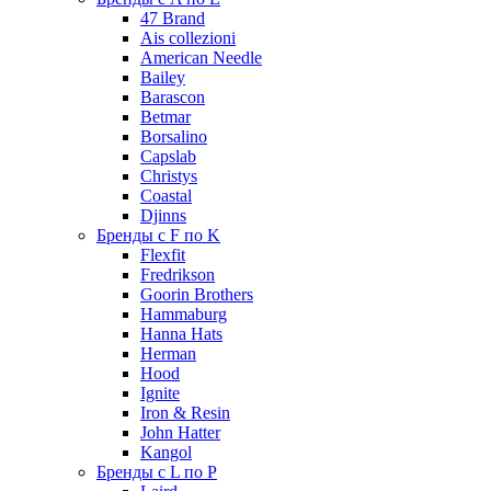
47 Brand
Ais collezioni
American Needle
Bailey
Barascon
Betmar
Borsalino
Capslab
Christys
Coastal
Djinns
Бренды с F по K
Flexfit
Fredrikson
Goorin Brothers
Hammaburg
Hanna Hats
Herman
Hood
Ignite
Iron & Resin
John Hatter
Kangol
Бренды с L по P