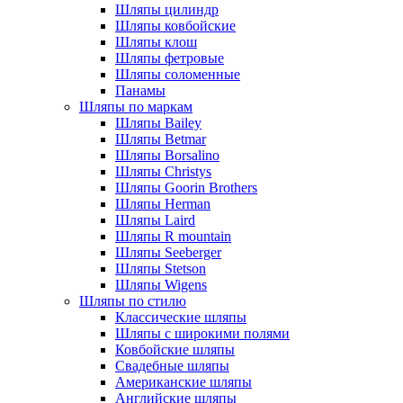
Шляпы цилиндр
Шляпы ковбойские
Шляпы клош
Шляпы фетровые
Шляпы соломенные
Панамы
Шляпы по маркам
Шляпы Bailey
Шляпы Betmar
Шляпы Borsalino
Шляпы Christys
Шляпы Goorin Brothers
Шляпы Herman
Шляпы Laird
Шляпы R mountain
Шляпы Seeberger
Шляпы Stetson
Шляпы Wigens
Шляпы по стилю
Классические шляпы
Шляпы с широкими полями
Ковбойские шляпы
Свадебные шляпы
Американские шляпы
Английские шляпы