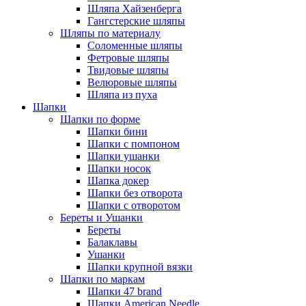
Шляпа Хайзенберга
Гангстерские шляпы
Шляпы по материалу
Соломенные шляпы
Фетровые шляпы
Твидовые шляпы
Велюровые шляпы
Шляпа из пуха
Шапки
Шапки по форме
Шапки бини
Шапки с помпоном
Шапки ушанки
Шапки носок
Шапка докер
Шапки без отворота
Шапки с отворотом
Береты и Ушанки
Береты
Балаклавы
Ушанки
Шапки крупной вязки
Шапки по маркам
Шапки 47 brand
Шапки American Needle