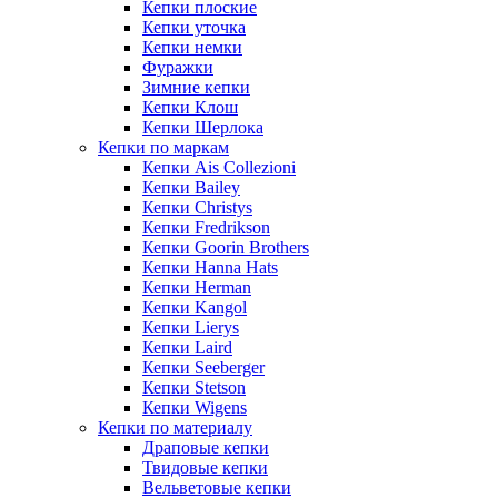
Кепки плоские
Кепки уточка
Кепки немки
Фуражки
Зимние кепки
Кепки Клош
Кепки Шерлока
Кепки по маркам
Кепки Ais Collezioni
Кепки Bailey
Кепки Christys
Кепки Fredrikson
Кепки Goorin Brothers
Кепки Hanna Hats
Кепки Herman
Кепки Kangol
Кепки Lierys
Кепки Laird
Кепки Seeberger
Кепки Stetson
Кепки Wigens
Кепки по материалу
Драповые кепки
Твидовые кепки
Вельветовые кепки