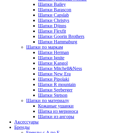
Шапки Bailey
Шапки Barascon
Шапки Capslab
Шапки Christys
Шапки Djinns
Шапки Flexfit
Шапки Goorin Brothers
Шапки Hammaburg
Шапки по маркам
Шапки Herman
Шапки Ignite
Шапки Kangol
Шапки Mitchell&Ness
Шапки New Era
Шапки Pipolaki
Шапки R mountain
Шапки Seeberger
Шапки Stetson
Шапки по материалу
Кожаные ушанки
Шапка из мериноса
Шапки из ангоры
Аксессуары
Бренды
Бренды с A по E