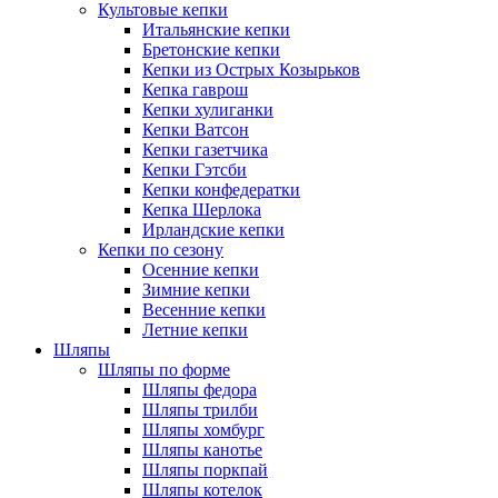
Культовые кепки
Итальянские кепки
Бретонские кепки
Кепки из Острых Козырьков
Кепка гаврош
Кепки хулиганки
Кепки Ватсон
Кепки газетчика
Кепки Гэтсби
Кепки конфедератки
Кепка Шерлока
Ирландские кепки
Кепки по сезону
Осенние кепки
Зимние кепки
Весенние кепки
Летние кепки
Шляпы
Шляпы по форме
Шляпы федора
Шляпы трилби
Шляпы хомбург
Шляпы канотье
Шляпы поркпай
Шляпы котелок