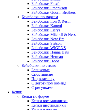
Бейсболки Flexfit
Бейсболки Fredrikson
Бейсболки Goorin Brothers
Бейсболки по маркам
Бейсболки Iron & Resin
Бейсболки Kangol
Бейсболки Lierys
Бейсболки Mitchell & Ness
Бейсболки New Era
Бейсболки Stetson
Бейсболки WIGENS
Бейсболки Hanna Hats
Бейсболки Herman
Бейсболки Hood
Бейсболки по стилю
Бланковые
Спортивные
Под классику
С логотипом команд
С рисунками
Кепки
Кепки по форме
Кепки восьмиклинки
Кепки шестиклинки
Кепки плоские