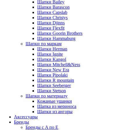
Шапки Bailey
Шапки Barascon
Шапки Capslab
Шапки Christys
Шапки Djinns
Шапки Flexfit
Шапки Goorin Brothers
Шапки Hammaburg
Шапки по маркам
Шапки Herman
Шапки Ignite
Шапки Kangol
Шапки Mitchell&Ness
Шапки New Era
Шапки Pipolaki
Шапки R mountain
Шапки Seeberger
Шапки Stetson
Шапки по материалу
Кожаные ушанки
Шапка из мериноса
Шапки из ангоры
Аксессуары
Бренды
Бренды с A по E