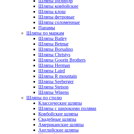
Шляпы цилиндр
Шляпы ковбойские
Шляпы клош
Шляпы фетровые
Шляпы соломенные
Панамы
Шляпы по маркам
Шляпы Bailey
Шляпы Betmar
Шляпы Borsalino
Шляпы Christys
Шляпы Goorin Brothers
Шляпы Herman
Шляпы Laird
Шляпы R mountain
Шляпы Seeberger
Шляпы Stetson
Шляпы Wigens
Шляпы по стилю
Классические шляпы
Шляпы с широкими полями
Ковбойские шляпы
Свадебные шляпы
Американские шляпы
Английские шляпы