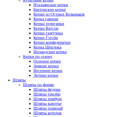
Культовые кепки
Итальянские кепки
Бретонские кепки
Кепки из Острых Козырьков
Кепка гаврош
Кепки хулиганки
Кепки Ватсон
Кепки газетчика
Кепки Гэтсби
Кепки конфедератки
Кепка Шерлока
Ирландские кепки
Кепки по сезону
Осенние кепки
Зимние кепки
Весенние кепки
Летние кепки
Шляпы
Шляпы по форме
Шляпы федора
Шляпы трилби
Шляпы хомбург
Шляпы канотье
Шляпы поркпай
Шляпы котелок