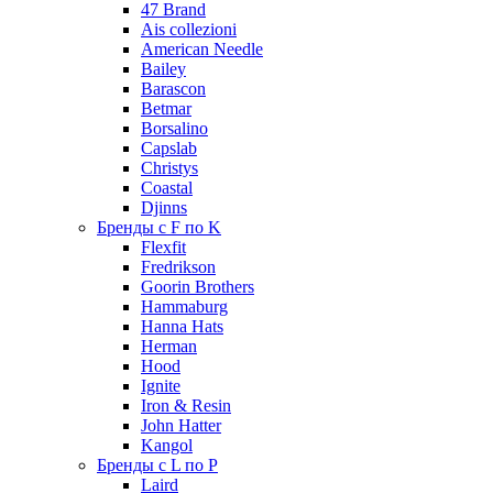
47 Brand
Ais collezioni
American Needle
Bailey
Barascon
Betmar
Borsalino
Capslab
Christys
Coastal
Djinns
Бренды с F по K
Flexfit
Fredrikson
Goorin Brothers
Hammaburg
Hanna Hats
Herman
Hood
Ignite
Iron & Resin
John Hatter
Kangol
Бренды с L по P
Laird