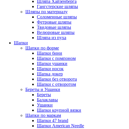
Шляпа Хайзенберга
Гангстерские шляпы
Шляпы по материалу
Соломенные шляпы
Фетровые шляпы
Твидовые шляпы
Велюровые шляпы
Шляпа из пуха
Шапки
Шапки по форме
Шапки бини
Шапки с помпоном
Шапки ушанки
Шапки носок
Шапка докер
Шапки без отворота
Шапки с отворотом
Береты и Ушанки
Береты
Балаклавы
Ушанки
Шапки крупной вязки
Шапки по маркам
Шапки 47 brand
Шапки American Needle