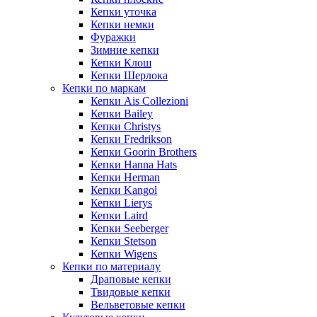
Кепки уточка
Кепки немки
Фуражки
Зимние кепки
Кепки Клош
Кепки Шерлока
Кепки по маркам
Кепки Ais Collezioni
Кепки Bailey
Кепки Christys
Кепки Fredrikson
Кепки Goorin Brothers
Кепки Hanna Hats
Кепки Herman
Кепки Kangol
Кепки Lierys
Кепки Laird
Кепки Seeberger
Кепки Stetson
Кепки Wigens
Кепки по материалу
Драповые кепки
Твидовые кепки
Вельветовые кепки