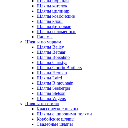
Шляпы поркпай
Шляпы котелок
Шляпы цилиндр
Шляпы ковбойские
Шляпы клош
Шляпы фетровые
Шляпы соломенные
Панамы
Шляпы по маркам
Шляпы Bailey
Шляпы Betmar
Шляпы Borsalino
Шляпы Christys
Шляпы Goorin Brothers
Шляпы Herman
Шляпы Laird
Шляпы R mountain
Шляпы Seeberger
Шляпы Stetson
Шляпы Wigens
Шляпы по стилю
Классические шляпы
Шляпы с широкими полями
Ковбойские шляпы
Свадебные шляпы