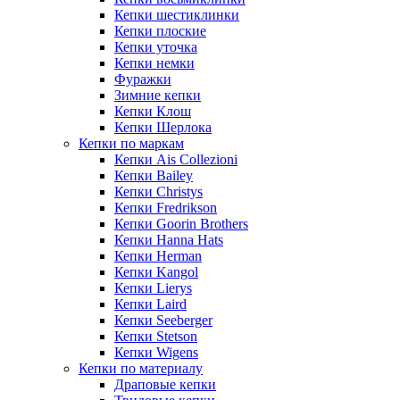
Кепки шестиклинки
Кепки плоские
Кепки уточка
Кепки немки
Фуражки
Зимние кепки
Кепки Клош
Кепки Шерлока
Кепки по маркам
Кепки Ais Collezioni
Кепки Bailey
Кепки Christys
Кепки Fredrikson
Кепки Goorin Brothers
Кепки Hanna Hats
Кепки Herman
Кепки Kangol
Кепки Lierys
Кепки Laird
Кепки Seeberger
Кепки Stetson
Кепки Wigens
Кепки по материалу
Драповые кепки