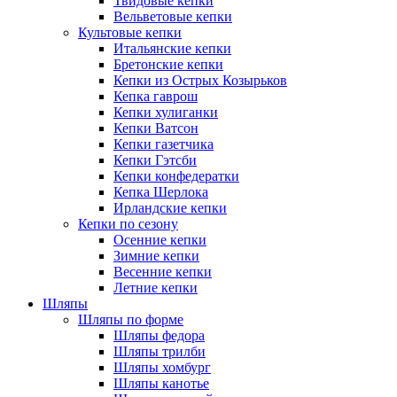
Твидовые кепки
Вельветовые кепки
Культовые кепки
Итальянские кепки
Бретонские кепки
Кепки из Острых Козырьков
Кепка гаврош
Кепки хулиганки
Кепки Ватсон
Кепки газетчика
Кепки Гэтсби
Кепки конфедератки
Кепка Шерлока
Ирландские кепки
Кепки по сезону
Осенние кепки
Зимние кепки
Весенние кепки
Летние кепки
Шляпы
Шляпы по форме
Шляпы федора
Шляпы трилби
Шляпы хомбург
Шляпы канотье