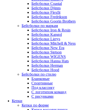
Бейсболки Coastal
Бейсболки Djinns
Бейсболки Flexfit
Бейсболки Fredrikson
Бейсболки Goorin Brothers
Бейсболки по маркам
Бейсболки Iron & Resin
Бейсболки Kangol
Бейсболки Lierys
Бейсболки Mitchell & Ness
Бейсболки New Era
Бейсболки Stetson
Бейсболки WIGENS
Бейсболки Hanna Hats
Бейсболки Herman
Бейсболки Hood
Бейсболки по стилю
Бланковые
Спортивные
Под классику
С логотипом команд
С рисунками
Кепки
Кепки по форме
Кепки восьмиклинки