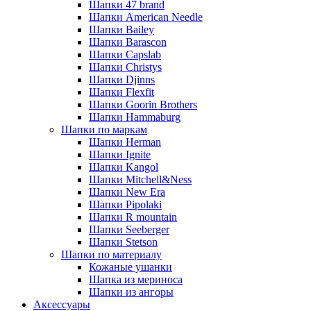
Шапки 47 brand
Шапки American Needle
Шапки Bailey
Шапки Barascon
Шапки Capslab
Шапки Christys
Шапки Djinns
Шапки Flexfit
Шапки Goorin Brothers
Шапки Hammaburg
Шапки по маркам
Шапки Herman
Шапки Ignite
Шапки Kangol
Шапки Mitchell&Ness
Шапки New Era
Шапки Pipolaki
Шапки R mountain
Шапки Seeberger
Шапки Stetson
Шапки по материалу
Кожаные ушанки
Шапка из мериноса
Шапки из ангоры
Аксессуары