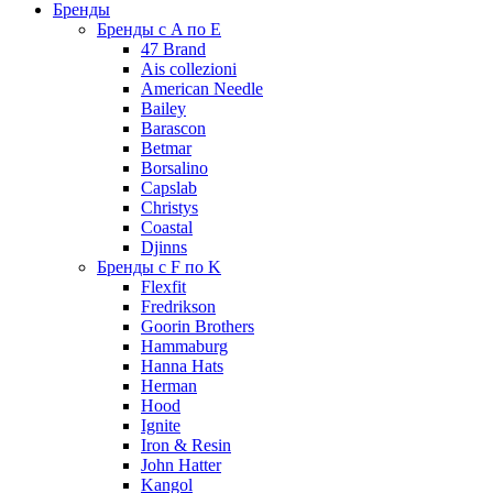
Бренды
Бренды с A по E
47 Brand
Ais collezioni
American Needle
Bailey
Barascon
Betmar
Borsalino
Capslab
Christys
Coastal
Djinns
Бренды с F по K
Flexfit
Fredrikson
Goorin Brothers
Hammaburg
Hanna Hats
Herman
Hood
Ignite
Iron & Resin
John Hatter
Kangol