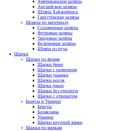
Американские шляпы
Английские шляпы
Шляпа Хайзенберга
Гангстерские шляпы
Шляпы по материалу
Соломенные шляпы
Фетровые шляпы
Твидовые шляпы
Велюровые шляпы
Шляпа из пуха
Шапки
Шапки по форме
Шапки бини
Шапки с помпоном
Шапки ушанки
Шапки носок
Шапка докер
Шапки без отворота
Шапки с отворотом
Береты и Ушанки
Береты
Балаклавы
Ушанки
Шапки крупной вязки
Шапки по маркам