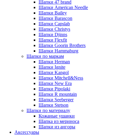
Шапки 47 brand
Шапки American Needle
Шапки Bailey
Шапки Barascon
Шапки Capslab
Шапки Christys
Шапки Djinns
Шапки Flexfit
Шапки Goorin Brothers
Шапки Hammaburg
Шапки по маркам
Шапки Herman
Шапки Ignite
Шапки Kangol
Шапки Mitchell&Ness
Шапки New Era
Шапки Pipolaki
Шапки R mountain
Шапки Seeberger
Шапки Stetson
Шапки по материалу
Кожаные ушанки
Шапка из мериноса
Шапки из ангоры
Аксессуары