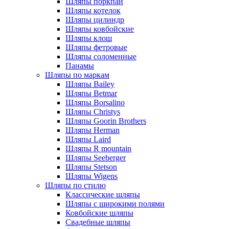
Шляпы поркпай
Шляпы котелок
Шляпы цилиндр
Шляпы ковбойские
Шляпы клош
Шляпы фетровые
Шляпы соломенные
Панамы
Шляпы по маркам
Шляпы Bailey
Шляпы Betmar
Шляпы Borsalino
Шляпы Christys
Шляпы Goorin Brothers
Шляпы Herman
Шляпы Laird
Шляпы R mountain
Шляпы Seeberger
Шляпы Stetson
Шляпы Wigens
Шляпы по стилю
Классические шляпы
Шляпы с широкими полями
Ковбойские шляпы
Свадебные шляпы