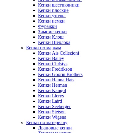
Кепки шестиклинки
Кепки плоские
Кепки уточка
Кепки немки
Фуражки
Зимние кепки
Кепки Клош
Кепки Шерлока
Кепки по маркам
Кепки Ais Collezioni
Кепки Bailey
Кепки Christys
Кепки Fredrikson
Кепки Goorin Brothers
Кепки Hanna Hats
Кепки Herman
Кепки Kangol
Кепки Lierys
Кепки Laird
Кепки Seeberger
Кепки Stetson
Кепки Wigens
Кепки по материалу
Драповые кепки