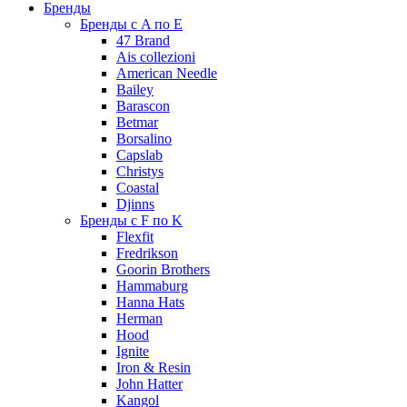
Бренды
Бренды с A по E
47 Brand
Ais collezioni
American Needle
Bailey
Barascon
Betmar
Borsalino
Capslab
Christys
Coastal
Djinns
Бренды с F по K
Flexfit
Fredrikson
Goorin Brothers
Hammaburg
Hanna Hats
Herman
Hood
Ignite
Iron & Resin
John Hatter
Kangol