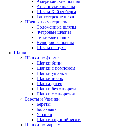
Американские шляпы
Английские шляпы
Шляпа Хайзенберга
Гангстерские шляпы
Шляпы по материалу
Соломенные шляпы
Фетровые шляпы
Твидовые шляпы
Велюровые шляпы
Шляпа из пуха
Шапки
Шапки по форме
Шапки бини
Шапки с помпоном
Шапки ушанки
Шапки носок
Шапка докер
Шапки без отворота
Шапки с отворотом
Береты и Ушанки
Береты
Балаклавы
Ушанки
Шапки крупной вязки
Шапки по маркам