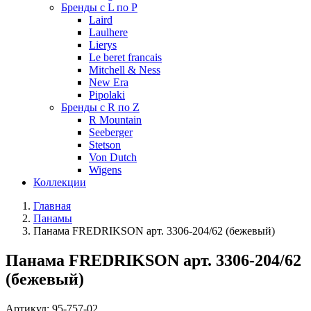
Бренды с L по P
Laird
Laulhere
Lierys
Le beret francais
Mitchell & Ness
New Era
Pipolaki
Бренды с R по Z
R Mountain
Seeberger
Stetson
Von Dutch
Wigens
Коллекции
Главная
Панамы
Панама FREDRIKSON арт. 3306-204/62 (бежевый)
Панама FREDRIKSON арт. 3306-204/62
(бежевый)
Артикул:
95-757-02