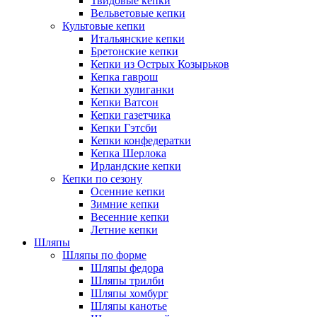
Твидовые кепки
Вельветовые кепки
Культовые кепки
Итальянские кепки
Бретонские кепки
Кепки из Острых Козырьков
Кепка гаврош
Кепки хулиганки
Кепки Ватсон
Кепки газетчика
Кепки Гэтсби
Кепки конфедератки
Кепка Шерлока
Ирландские кепки
Кепки по сезону
Осенние кепки
Зимние кепки
Весенние кепки
Летние кепки
Шляпы
Шляпы по форме
Шляпы федора
Шляпы трилби
Шляпы хомбург
Шляпы канотье