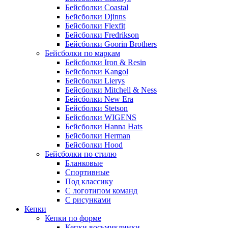
Бейсболки Coastal
Бейсболки Djinns
Бейсболки Flexfit
Бейсболки Fredrikson
Бейсболки Goorin Brothers
Бейсболки по маркам
Бейсболки Iron & Resin
Бейсболки Kangol
Бейсболки Lierys
Бейсболки Mitchell & Ness
Бейсболки New Era
Бейсболки Stetson
Бейсболки WIGENS
Бейсболки Hanna Hats
Бейсболки Herman
Бейсболки Hood
Бейсболки по стилю
Бланковые
Спортивные
Под классику
С логотипом команд
С рисунками
Кепки
Кепки по форме
Кепки восьмиклинки