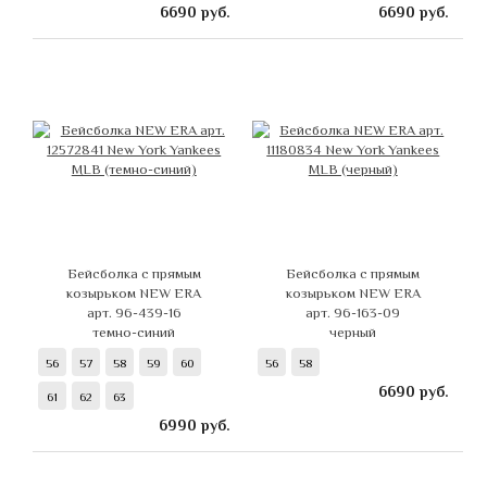
6690
руб.
6690
руб.
Бейсболка с прямым
Бейсболка с прямым
козырьком NEW ERA
козырьком NEW ERA
арт. 96-439-16
арт. 96-163-09
темно-синий
черный
56
57
58
59
60
56
58
6690
руб.
61
62
63
6990
руб.