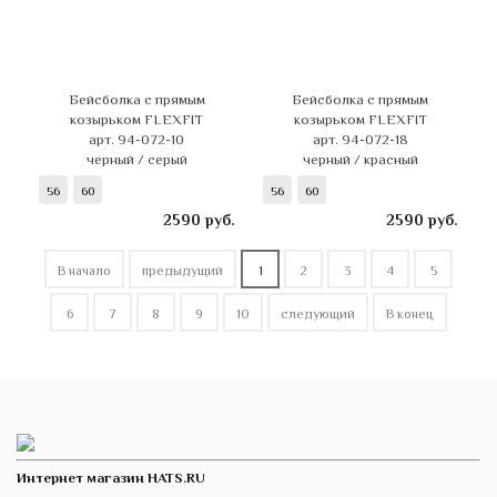
Бейсболка с прямым
Бейсболка с прямым
козырьком FLEXFIT
козырьком FLEXFIT
арт. 94-072-10
арт. 94-072-18
черный / серый
черный / красный
56
60
56
60
2590
руб.
2590
руб.
В начало
предыдущий
1
2
3
4
5
6
7
8
9
10
следующий
В конец
Интернет магазин HATS.RU