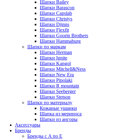
Шапки Bailey
Шапки Barascon
Шапки Capslab
Шапки Christys
Шапки Djinns
Шапки Flexfit
Шапки Goorin Brothers
Шапки Hammaburg
Шапки по маркам
Шапки Herman
Шапки Ignite
Шапки Kangol
Шапки Mitchell&Ness
Шапки New Era
Шапки Pipolaki
Шапки R mountain
Шапки Seeberger
Шапки Stetson
Шапки по материалу
Кожаные ушанки
Шапка из мериноса
Шапки из ангоры
Аксессуары
Бренды
Бренды с A по E