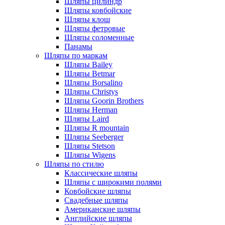
Шляпы цилиндр
Шляпы ковбойские
Шляпы клош
Шляпы фетровые
Шляпы соломенные
Панамы
Шляпы по маркам
Шляпы Bailey
Шляпы Betmar
Шляпы Borsalino
Шляпы Christys
Шляпы Goorin Brothers
Шляпы Herman
Шляпы Laird
Шляпы R mountain
Шляпы Seeberger
Шляпы Stetson
Шляпы Wigens
Шляпы по стилю
Классические шляпы
Шляпы с широкими полями
Ковбойские шляпы
Свадебные шляпы
Американские шляпы
Английские шляпы