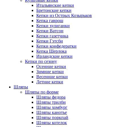
Культовые кепки
Итальянские кепки
Бретонские кепки
Кепки из Острых Козырьков
Кепка гаврош
Кепки хулиганки
Кепки Ватсон
Кепки газетчика
Кепки Гэтсби
Кепки конфедератки
Кепка Шерлока
Ирландские кепки
Кепки по сезону
Осенние кепки
Зимние кепки
Весенние кепки
Летние кепки
Шляпы
Шляпы по форме
Шляпы федора
Шляпы трилби
Шляпы хомбург
Шляпы канотье
Шляпы поркпай
Шляпы котелок