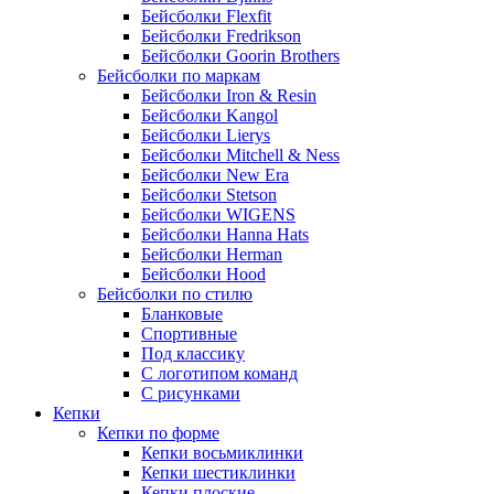
Бейсболки Flexfit
Бейсболки Fredrikson
Бейсболки Goorin Brothers
Бейсболки по маркам
Бейсболки Iron & Resin
Бейсболки Kangol
Бейсболки Lierys
Бейсболки Mitchell & Ness
Бейсболки New Era
Бейсболки Stetson
Бейсболки WIGENS
Бейсболки Hanna Hats
Бейсболки Herman
Бейсболки Hood
Бейсболки по стилю
Бланковые
Спортивные
Под классику
С логотипом команд
С рисунками
Кепки
Кепки по форме
Кепки восьмиклинки
Кепки шестиклинки
Кепки плоские