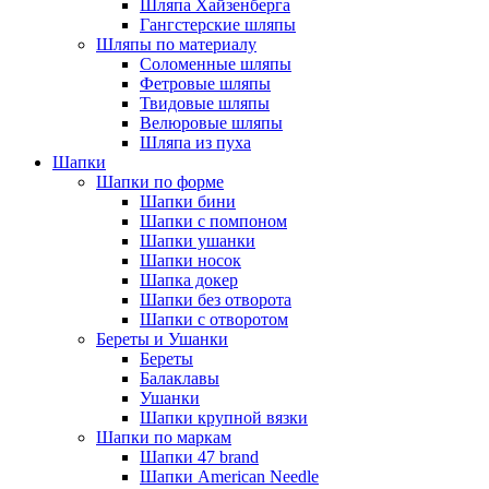
Шляпа Хайзенберга
Гангстерские шляпы
Шляпы по материалу
Соломенные шляпы
Фетровые шляпы
Твидовые шляпы
Велюровые шляпы
Шляпа из пуха
Шапки
Шапки по форме
Шапки бини
Шапки с помпоном
Шапки ушанки
Шапки носок
Шапка докер
Шапки без отворота
Шапки с отворотом
Береты и Ушанки
Береты
Балаклавы
Ушанки
Шапки крупной вязки
Шапки по маркам
Шапки 47 brand
Шапки American Needle