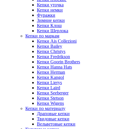
Кепки уточка
Кепки немки
Фуражки
Зимние кепки
Кепки Клош
Кепки Шерлока
Кепки по маркам
Кепки Ais Collezioni
Кепки Bailey
Кепки Christys
Кепки Fredrikson
Кепки Goorin Brothers
Кепки Hanna Hats
Кепки Herman
Кепки Kangol
Кепки Lierys
Кепки Laird
Кепки Seeberger
Кепки Stetson
Кепки Wigens
Кепки по материалу
Драповые кепки
Твидовые кепки
Вельветовые кепки