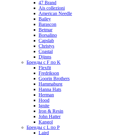
47 Brand
Ais collezioni
American Needle
Bailey
Barascon
Betmar
Borsalino
Capslab
Christys
Coastal
Djinns
Бренды с F по K
Flexfit
Fredrikson
Goorin Brothers
Hammaburg
Hanna Hats
Herman
Hood
Ignite
Iron & Resin
John Hatter
Kangol
Бренды с L по P
Laird