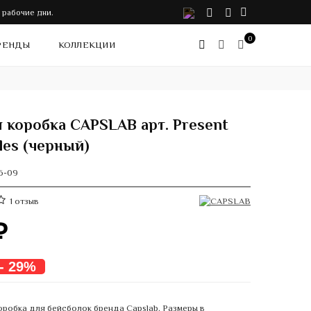
VK
Telegram
Instagram
 рабочие дни.
0
РЕНДЫ
КОЛЛЕКЦИИ
 коробка CAPSLAB арт. Present
les (черный)
6-09
1
отзыв
₽
- 29%
робка для бейсболок бренда Capslab. Размеры в