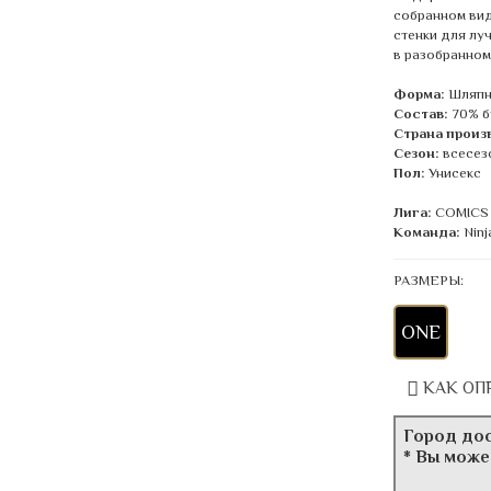
собранном виде
стенки для лу
в разобранном
Форма:
Шляпн
Состав:
70% б
Страна произ
Сезон:
всесез
Пол:
Унисекс
Лига:
COMICS
Команда:
Ninj
РАЗМЕРЫ:
ONE
КАК ОП
Город до
* Вы може