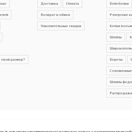
 нас
Доставка
Оплата
Бейсболки
телей
Возврат и обмен
Рэперские к
Накопительные скидки
Кепки восьм
Шляпы
К
Широкополы
 свой размер?
Береты
Соломенные
Шляпы федо
Распродажа
ие (в том числе некоммерческое) возможно только с разрешения правоо