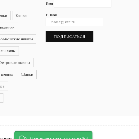
Имя
E-mail
епки
Кепки
иклинки
ПОДПИСАТЬСЯ
овбойские шляпы
е шляпы
Фетровые шляпы
 шляпы
Шапки
ра
бладателей