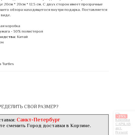
 20см * 20см * 12,5 см. С двух сторон имеет прозрачные
чшего обзора находящегося внутри подарка. Поставляется
 виде.
ая коробка
умага - 30% полистерол
водства:
Китай
он
a Turtles
РЕДЕЛИТЬ СВОЙ РАЗМЕР?
-29%
Санкт-Петербург
ставки:
те сменить Город доставки в Корзине.