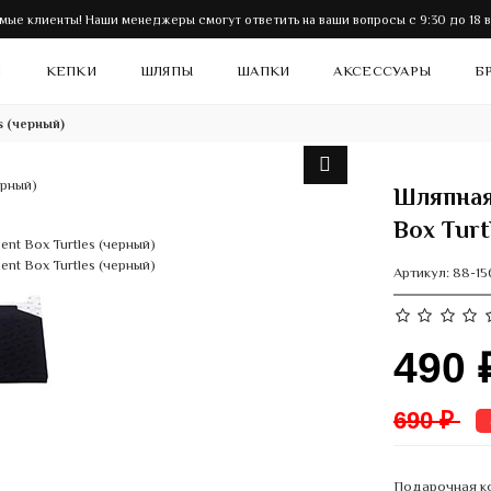
мые клиенты! Наши менеджеры смогут ответить на ваши вопросы с 9:30 до 18 в
И
КЕПКИ
ШЛЯПЫ
ШАПКИ
АКСЕССУАРЫ
Б
s (черный)
Шляпная
Box Turt
Артикул:
88-15
490
690 ₽
Подарочная ко