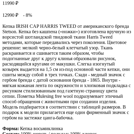
11990
₽
12990 ₽
- 8%
Кепка IRISH CAP HARRIS TWEED от американского бренда
Stetson. Кепка без кашпена («ножки») изготовлена вручную из
ворсистой шотландской твидовой ткани Harris Tweed
методами, которые передавались через поколения. Цветовое
решение: мелкий черно-белый клетчатый узор. Ткань
раскраивается и сшивается таким образом, чтобы
подогнанные друг к другу клинья образовали рисунок,
расходящийся кругами от макушки. Слегка изогнутый
козырек выдается на 1,5 см из-под основной части кепки, они
сшиты между собой в трех точках. Сзади - медный значок с
гербом бренда с датой основания бренда - 1865. Внутри -
мягкая кожаная лента по окружности и хлопковая подкладка с
рисунком стилизованным под газетную страницу цвета
сепии. Пометка Mulesing free wool подразумевает этичный
способ обращения с животными при создании изделия.
Модель подбирается в соответствии с таблицей размеров. В
подарок к модели прилагается еще один фирменный значок с
гербом на застежке цанга-бабочка.
Форма:
Кепка восьмиклинка
Состав:
100% шерсть / подклад: 100% хлопок