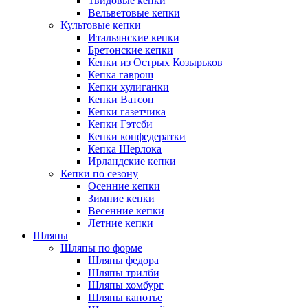
Твидовые кепки
Вельветовые кепки
Культовые кепки
Итальянские кепки
Бретонские кепки
Кепки из Острых Козырьков
Кепка гаврош
Кепки хулиганки
Кепки Ватсон
Кепки газетчика
Кепки Гэтсби
Кепки конфедератки
Кепка Шерлока
Ирландские кепки
Кепки по сезону
Осенние кепки
Зимние кепки
Весенние кепки
Летние кепки
Шляпы
Шляпы по форме
Шляпы федора
Шляпы трилби
Шляпы хомбург
Шляпы канотье