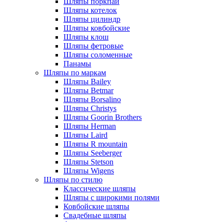
Шляпы поркпай
Шляпы котелок
Шляпы цилиндр
Шляпы ковбойские
Шляпы клош
Шляпы фетровые
Шляпы соломенные
Панамы
Шляпы по маркам
Шляпы Bailey
Шляпы Betmar
Шляпы Borsalino
Шляпы Christys
Шляпы Goorin Brothers
Шляпы Herman
Шляпы Laird
Шляпы R mountain
Шляпы Seeberger
Шляпы Stetson
Шляпы Wigens
Шляпы по стилю
Классические шляпы
Шляпы с широкими полями
Ковбойские шляпы
Свадебные шляпы