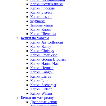
Кепки шестиклинки
Кепки плоские
Кепки уточка
Кепки немки
Фуражки
Зимние кепки
Кепки Клош
Кепки Шерлока
Кепки по маркам
Кепки Ais Collezioni
Кепки Bailey
Кепки Christys
Кепки Fredrikson
Кепки Goorin Brothers
Кепки Hanna Hats
Кепки Herman
Кепки Kangol
Кепки Lierys
Кепки Laird
Кепки Seeberger
Кепки Stetson
Кепки Wigens
Кепки по материалу
Драповые кепки