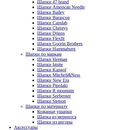
Шапки 47 brand
Шапки American Needle
Шапки Bailey
Шапки Barascon
Шапки Capslab
Шапки Christys
Шапки Djinns
Шапки Flexfit
Шапки Goorin Brothers
Шапки Hammaburg
Шапки по маркам
Шапки Herman
Шапки Ignite
Шапки Kangol
Шапки Mitchell&Ness
Шапки New Era
Шапки Pipolaki
Шапки R mountain
Шапки Seeberger
Шапки Stetson
Шапки по материалу
Кожаные ушанки
Шапка из мериноса
Шапки из ангоры
Аксессуары