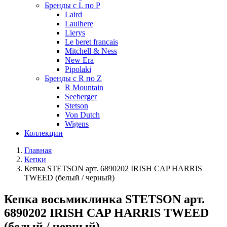
Бренды с L по P
Laird
Laulhere
Lierys
Le beret francais
Mitchell & Ness
New Era
Pipolaki
Бренды с R по Z
R Mountain
Seeberger
Stetson
Von Dutch
Wigens
Коллекции
Главная
Кепки
Кепка STETSON арт. 6890202 IRISH CAP HARRIS
TWEED (белый / черный)
Кепка восьмиклинка STETSON арт.
6890202 IRISH CAP HARRIS TWEED
(белый / черный)