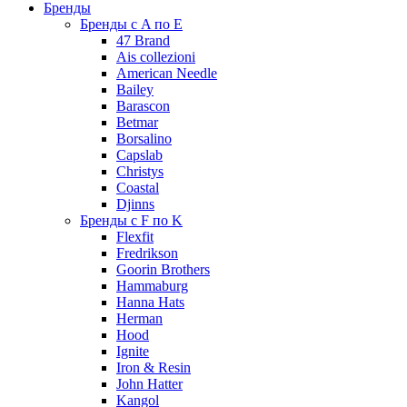
Бренды
Бренды с A по E
47 Brand
Ais collezioni
American Needle
Bailey
Barascon
Betmar
Borsalino
Capslab
Christys
Coastal
Djinns
Бренды с F по K
Flexfit
Fredrikson
Goorin Brothers
Hammaburg
Hanna Hats
Herman
Hood
Ignite
Iron & Resin
John Hatter
Kangol