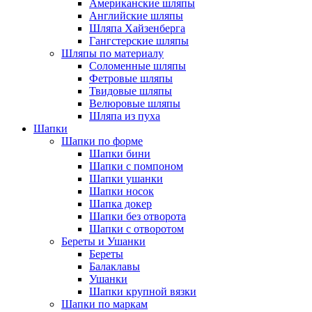
Американские шляпы
Английские шляпы
Шляпа Хайзенберга
Гангстерские шляпы
Шляпы по материалу
Соломенные шляпы
Фетровые шляпы
Твидовые шляпы
Велюровые шляпы
Шляпа из пуха
Шапки
Шапки по форме
Шапки бини
Шапки с помпоном
Шапки ушанки
Шапки носок
Шапка докер
Шапки без отворота
Шапки с отворотом
Береты и Ушанки
Береты
Балаклавы
Ушанки
Шапки крупной вязки
Шапки по маркам