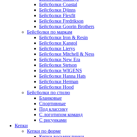
Бейсболки Coastal
Бейсболки Djinns
Бейсболки Flexfit
Бейсболки Fredrikson
Бейсболки Goorin Brothers
Бейсболки по маркам
Бейсболки Iron & Resin
Бейсболки Kangol
Бейсболки Lierys
Бейсболки Mitchell & Ness
Бейсболки New Era
Бейсболки Stetson
Бейсболки WIGENS
Бейсболки Hanna Hats
Бейсболки Herman
Бейсболки Hood
Бейсболки по стилю
Бланковые
Спортивные
Под классику
С логотипом команд
С рисунками
Кепки
Кепки по форме
Кепки восьмиклинки