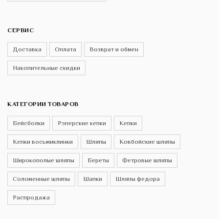
СЕРВИС
Доставка
Оплата
Возврат и обмен
Накопительные скидки
КАТЕГОРИИ ТОВАРОВ
Бейсболки
Рэперские кепки
Кепки
Кепки восьмиклинки
Шляпы
Ковбойские шляпы
Широкополые шляпы
Береты
Фетровые шляпы
Соломенные шляпы
Шапки
Шляпы федора
Распродажа