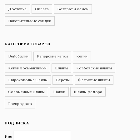
Доставка
Оплата
Возврат и обмен
Накопительные скидки
КАТЕГОРИИ ТОВАРОВ
Бейсболки
Рэперские кепки
Кепки
Кепки восьмиклинки
Шляпы
Ковбойские шляпы
Широкополые шляпы
Береты
Фетровые шляпы
Соломенные шляпы
Шапки
Шляпы федора
Распродажа
ПОДПИСКА
Имя