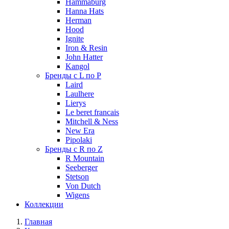
Hammaburg
Hanna Hats
Herman
Hood
Ignite
Iron & Resin
John Hatter
Kangol
Бренды с L по P
Laird
Laulhere
Lierys
Le beret francais
Mitchell & Ness
New Era
Pipolaki
Бренды с R по Z
R Mountain
Seeberger
Stetson
Von Dutch
Wigens
Коллекции
Главная