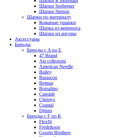
Шапки R mountain
Шапки Seeberger
Шапки Stetson
Шапки по материалу
Кожаные ушанки
Шапка из мериноса
Шапки из ангоры
Аксессуары
Бренды
Бренды с A по E
47 Brand
Ais collezioni
American Needle
Bailey
Barascon
Betmar
Borsalino
Capslab
Christys
Coastal
Djinns
Бренды с F по K
Flexfit
Fredrikson
Goorin Brothers