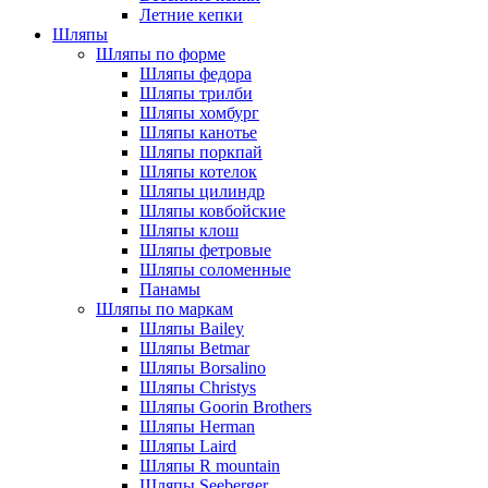
Летние кепки
Шляпы
Шляпы по форме
Шляпы федора
Шляпы трилби
Шляпы хомбург
Шляпы канотье
Шляпы поркпай
Шляпы котелок
Шляпы цилиндр
Шляпы ковбойские
Шляпы клош
Шляпы фетровые
Шляпы соломенные
Панамы
Шляпы по маркам
Шляпы Bailey
Шляпы Betmar
Шляпы Borsalino
Шляпы Christys
Шляпы Goorin Brothers
Шляпы Herman
Шляпы Laird
Шляпы R mountain
Шляпы Seeberger