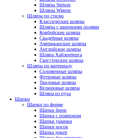
Шляпы Stetson
Шляпы Wigens
Шляпы по стилю
Классические шляпы
Шляпы с широкими полями
Ковбойские шляпы
Свадебные шляпы
Американские шляпы
Английские шляпы
Шляпа Хайзенберга
Гангстерские шляпы
Шляпы по материалу
Соломенные шляпы
Фетровые шляпы
Твидовые шляпы
Велюровые шляпы
Шляпа из пуха
Шапки
Шапки по форме
Шапки бини
Шапки с помпоном
Шапки ушанки
Шапки носок
Шапка докер
Шапки без отворота