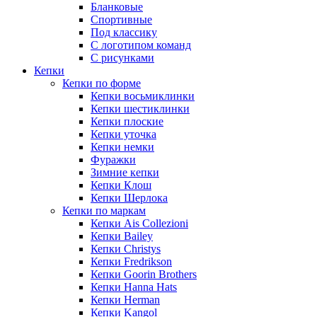
Бланковые
Спортивные
Под классику
С логотипом команд
С рисунками
Кепки
Кепки по форме
Кепки восьмиклинки
Кепки шестиклинки
Кепки плоские
Кепки уточка
Кепки немки
Фуражки
Зимние кепки
Кепки Клош
Кепки Шерлока
Кепки по маркам
Кепки Ais Collezioni
Кепки Bailey
Кепки Christys
Кепки Fredrikson
Кепки Goorin Brothers
Кепки Hanna Hats
Кепки Herman
Кепки Kangol