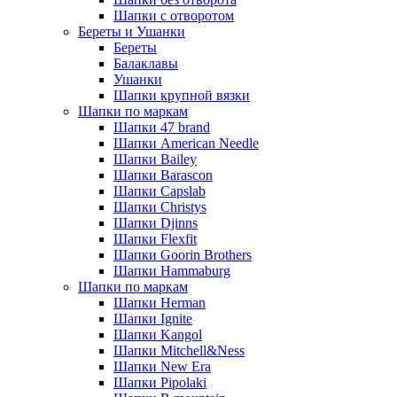
Шапки с отворотом
Береты и Ушанки
Береты
Балаклавы
Ушанки
Шапки крупной вязки
Шапки по маркам
Шапки 47 brand
Шапки American Needle
Шапки Bailey
Шапки Barascon
Шапки Capslab
Шапки Christys
Шапки Djinns
Шапки Flexfit
Шапки Goorin Brothers
Шапки Hammaburg
Шапки по маркам
Шапки Herman
Шапки Ignite
Шапки Kangol
Шапки Mitchell&Ness
Шапки New Era
Шапки Pipolaki