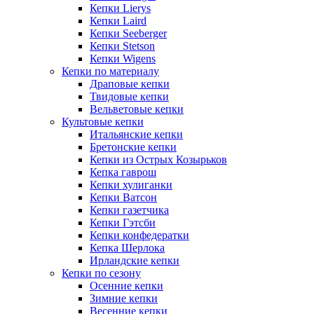
Кепки Lierys
Кепки Laird
Кепки Seeberger
Кепки Stetson
Кепки Wigens
Кепки по материалу
Драповые кепки
Твидовые кепки
Вельветовые кепки
Культовые кепки
Итальянские кепки
Бретонские кепки
Кепки из Острых Козырьков
Кепка гаврош
Кепки хулиганки
Кепки Ватсон
Кепки газетчика
Кепки Гэтсби
Кепки конфедератки
Кепка Шерлока
Ирландские кепки
Кепки по сезону
Осенние кепки
Зимние кепки
Весенние кепки