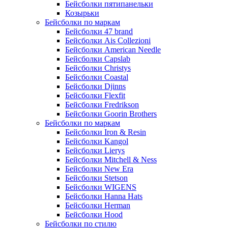
Бейсболки пятипанельки
Козырьки
Бейсболки по маркам
Бейсболки 47 brand
Бейсболки Ais Collezioni
Бейсболки American Needle
Бейсболки Capslab
Бейсболки Christys
Бейсболки Coastal
Бейсболки Djinns
Бейсболки Flexfit
Бейсболки Fredrikson
Бейсболки Goorin Brothers
Бейсболки по маркам
Бейсболки Iron & Resin
Бейсболки Kangol
Бейсболки Lierys
Бейсболки Mitchell & Ness
Бейсболки New Era
Бейсболки Stetson
Бейсболки WIGENS
Бейсболки Hanna Hats
Бейсболки Herman
Бейсболки Hood
Бейсболки по стилю