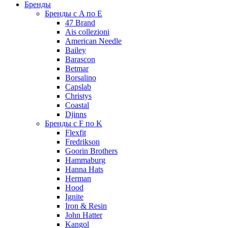
Бренды
Бренды с A по E
47 Brand
Ais collezioni
American Needle
Bailey
Barascon
Betmar
Borsalino
Capslab
Christys
Coastal
Djinns
Бренды с F по K
Flexfit
Fredrikson
Goorin Brothers
Hammaburg
Hanna Hats
Herman
Hood
Ignite
Iron & Resin
John Hatter
Kangol