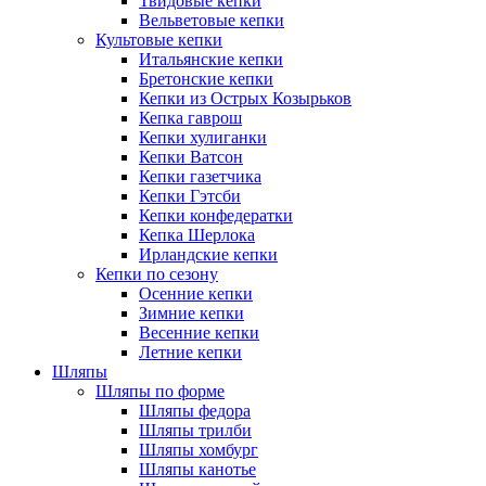
Твидовые кепки
Вельветовые кепки
Культовые кепки
Итальянские кепки
Бретонские кепки
Кепки из Острых Козырьков
Кепка гаврош
Кепки хулиганки
Кепки Ватсон
Кепки газетчика
Кепки Гэтсби
Кепки конфедератки
Кепка Шерлока
Ирландские кепки
Кепки по сезону
Осенние кепки
Зимние кепки
Весенние кепки
Летние кепки
Шляпы
Шляпы по форме
Шляпы федора
Шляпы трилби
Шляпы хомбург
Шляпы канотье