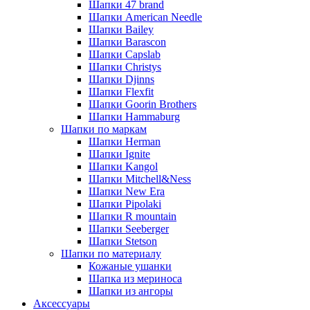
Шапки 47 brand
Шапки American Needle
Шапки Bailey
Шапки Barascon
Шапки Capslab
Шапки Christys
Шапки Djinns
Шапки Flexfit
Шапки Goorin Brothers
Шапки Hammaburg
Шапки по маркам
Шапки Herman
Шапки Ignite
Шапки Kangol
Шапки Mitchell&Ness
Шапки New Era
Шапки Pipolaki
Шапки R mountain
Шапки Seeberger
Шапки Stetson
Шапки по материалу
Кожаные ушанки
Шапка из мериноса
Шапки из ангоры
Аксессуары