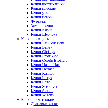
Кепки шестиклинки
Кепки плоские
Кепки уточка
Кепки немки
Фуражки
Зимние кепки
Кепки Клош
Кепки Шерлока
Кепки по маркам
Кепки Ais Collezioni
Кепки Bailey
Кепки Christys
Кепки Fredrikson
Кепки Goorin Brothers
Кепки Hanna Hats
Кепки Herman
Кепки Kangol
Кепки Lierys
Кепки Laird
Кепки Seeberger
Кепки Stetson
Кепки Wigens
Кепки по материалу
Драповые кепки