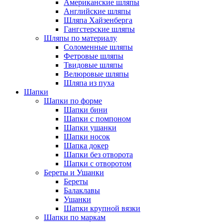
Американские шляпы
Английские шляпы
Шляпа Хайзенберга
Гангстерские шляпы
Шляпы по материалу
Соломенные шляпы
Фетровые шляпы
Твидовые шляпы
Велюровые шляпы
Шляпа из пуха
Шапки
Шапки по форме
Шапки бини
Шапки с помпоном
Шапки ушанки
Шапки носок
Шапка докер
Шапки без отворота
Шапки с отворотом
Береты и Ушанки
Береты
Балаклавы
Ушанки
Шапки крупной вязки
Шапки по маркам