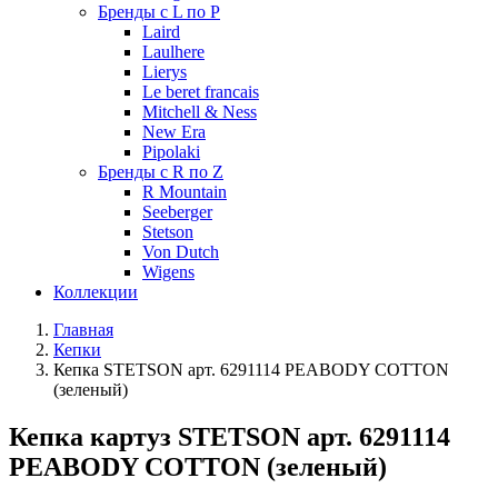
Бренды с L по P
Laird
Laulhere
Lierys
Le beret francais
Mitchell & Ness
New Era
Pipolaki
Бренды с R по Z
R Mountain
Seeberger
Stetson
Von Dutch
Wigens
Коллекции
Главная
Кепки
Кепка STETSON арт. 6291114 PEABODY COTTON
(зеленый)
Кепка картуз STETSON арт. 6291114
PEABODY COTTON (зеленый)