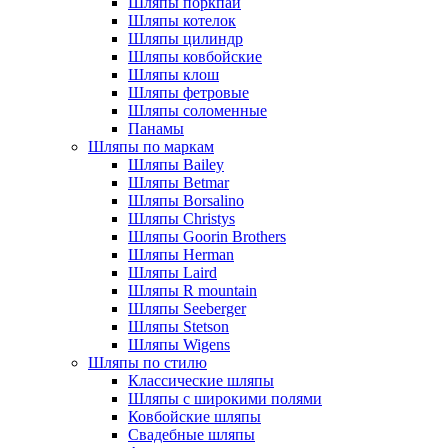
Шляпы поркпай
Шляпы котелок
Шляпы цилиндр
Шляпы ковбойские
Шляпы клош
Шляпы фетровые
Шляпы соломенные
Панамы
Шляпы по маркам
Шляпы Bailey
Шляпы Betmar
Шляпы Borsalino
Шляпы Christys
Шляпы Goorin Brothers
Шляпы Herman
Шляпы Laird
Шляпы R mountain
Шляпы Seeberger
Шляпы Stetson
Шляпы Wigens
Шляпы по стилю
Классические шляпы
Шляпы с широкими полями
Ковбойские шляпы
Свадебные шляпы