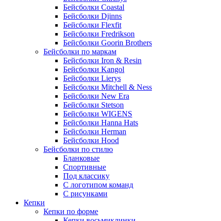
Бейсболки Coastal
Бейсболки Djinns
Бейсболки Flexfit
Бейсболки Fredrikson
Бейсболки Goorin Brothers
Бейсболки по маркам
Бейсболки Iron & Resin
Бейсболки Kangol
Бейсболки Lierys
Бейсболки Mitchell & Ness
Бейсболки New Era
Бейсболки Stetson
Бейсболки WIGENS
Бейсболки Hanna Hats
Бейсболки Herman
Бейсболки Hood
Бейсболки по стилю
Бланковые
Спортивные
Под классику
С логотипом команд
С рисунками
Кепки
Кепки по форме
Кепки восьмиклинки