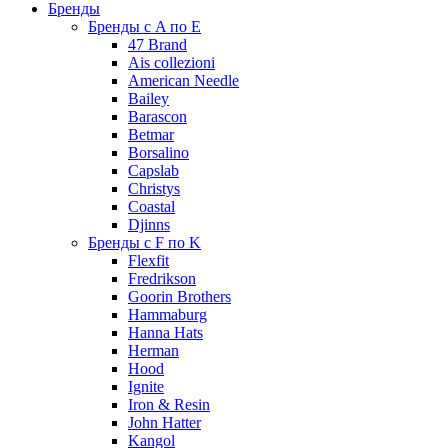
Бренды
Бренды с A по E
47 Brand
Ais collezioni
American Needle
Bailey
Barascon
Betmar
Borsalino
Capslab
Christys
Coastal
Djinns
Бренды с F по K
Flexfit
Fredrikson
Goorin Brothers
Hammaburg
Hanna Hats
Herman
Hood
Ignite
Iron & Resin
John Hatter
Kangol