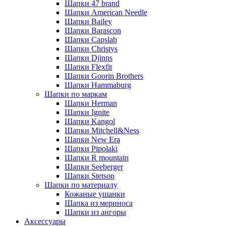
Шапки 47 brand
Шапки American Needle
Шапки Bailey
Шапки Barascon
Шапки Capslab
Шапки Christys
Шапки Djinns
Шапки Flexfit
Шапки Goorin Brothers
Шапки Hammaburg
Шапки по маркам
Шапки Herman
Шапки Ignite
Шапки Kangol
Шапки Mitchell&Ness
Шапки New Era
Шапки Pipolaki
Шапки R mountain
Шапки Seeberger
Шапки Stetson
Шапки по материалу
Кожаные ушанки
Шапка из мериноса
Шапки из ангоры
Аксессуары