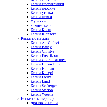
Кепки шестиклинки
Кепки плоские
Кепки уточка
Кепки немки
Фуражки
Зимние кепки
Кепки Клош
Кепки Шерлока
Кепки по маркам
Кепки Ais Collezioni
Кепки Bailey
Кепки Christys
Кепки Fredrikson
Кепки Goorin Brothers
Кепки Hanna Hats
Кепки Herman
Кепки Kangol
Кепки Lierys
Кепки Laird
Кепки Seeberger
Кепки Stetson
Кепки Wigens
Кепки по материалу
Драповые кепки