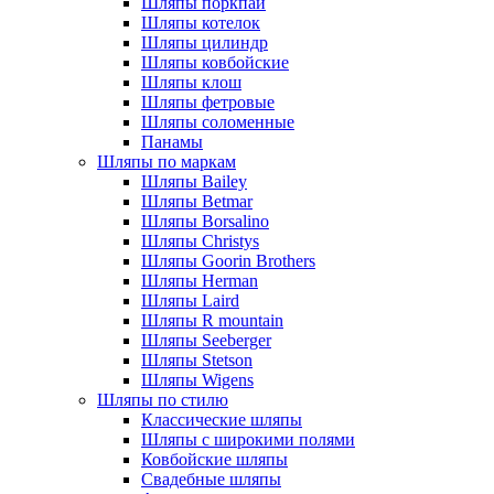
Шляпы поркпай
Шляпы котелок
Шляпы цилиндр
Шляпы ковбойские
Шляпы клош
Шляпы фетровые
Шляпы соломенные
Панамы
Шляпы по маркам
Шляпы Bailey
Шляпы Betmar
Шляпы Borsalino
Шляпы Christys
Шляпы Goorin Brothers
Шляпы Herman
Шляпы Laird
Шляпы R mountain
Шляпы Seeberger
Шляпы Stetson
Шляпы Wigens
Шляпы по стилю
Классические шляпы
Шляпы с широкими полями
Ковбойские шляпы
Свадебные шляпы