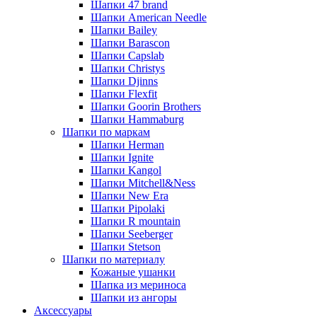
Шапки 47 brand
Шапки American Needle
Шапки Bailey
Шапки Barascon
Шапки Capslab
Шапки Christys
Шапки Djinns
Шапки Flexfit
Шапки Goorin Brothers
Шапки Hammaburg
Шапки по маркам
Шапки Herman
Шапки Ignite
Шапки Kangol
Шапки Mitchell&Ness
Шапки New Era
Шапки Pipolaki
Шапки R mountain
Шапки Seeberger
Шапки Stetson
Шапки по материалу
Кожаные ушанки
Шапка из мериноса
Шапки из ангоры
Аксессуары