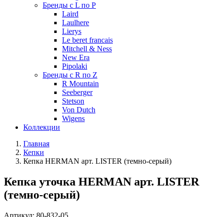
Бренды с L по P
Laird
Laulhere
Lierys
Le beret francais
Mitchell & Ness
New Era
Pipolaki
Бренды с R по Z
R Mountain
Seeberger
Stetson
Von Dutch
Wigens
Коллекции
Главная
Кепки
Кепка HERMAN арт. LISTER (темно-серый)
Кепка уточка HERMAN арт. LISTER
(темно-серый)
Артикул:
80-832-05