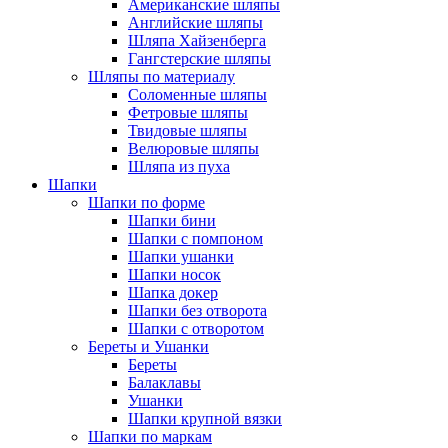
Американские шляпы
Английские шляпы
Шляпа Хайзенберга
Гангстерские шляпы
Шляпы по материалу
Соломенные шляпы
Фетровые шляпы
Твидовые шляпы
Велюровые шляпы
Шляпа из пуха
Шапки
Шапки по форме
Шапки бини
Шапки с помпоном
Шапки ушанки
Шапки носок
Шапка докер
Шапки без отворота
Шапки с отворотом
Береты и Ушанки
Береты
Балаклавы
Ушанки
Шапки крупной вязки
Шапки по маркам