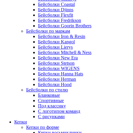
Бейсболки Coastal
Бейсболки Djinns
Бейсболки Flexfit
Бейсболки Fredrikson
Бейсболки Goorin Brothers
Бейсболки по маркам
Бейсболки Iron & Resin
Бейсболки Kangol
Бейсболки Lierys
Бейсболки Mitchell & Ness
Бейсболки New Era
Бейсболки Stetson
Бейсболки WIGENS
Бейсболки Hanna Hats
Бейсболки Herman
Бейсболки Hood
Бейсболки по стилю
Бланковые
Спортивные
Под классику
С логотипом команд
С рисунками
Кепки
Кепки по форме
Кепки восьмиклинки