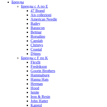
Бренды
Бренды с A по E
47 Brand
Ais collezioni
American Needle
Bailey
Barascon
Betmar
Borsalino
Capslab
Christys
Coastal
Djinns
Бренды с F по K
Flexfit
Fredrikson
Goorin Brothers
Hammaburg
Hanna Hats
Herman
Hood
Ignite
Iron & Resin
John Hatter
Kangol