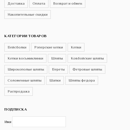
Доставка
Оплата
Возврат и обмен
Накопительные скидки
КАТЕГОРИИ ТОВАРОВ
Бейсболки
Рэперские кепки
Кепки
Кепки восьмиклинки
Шляпы
Ковбойские шляпы
Широкополые шляпы
Береты
Фетровые шляпы
Соломенные шляпы
Шапки
Шляпы федора
Распродажа
ПОДПИСКА
Имя