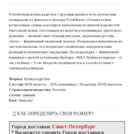
Утепленная кепка кадетка с круглым дном и чуть изогнутым
козырьком от финского бренда Fredrikson. Основа кепки,
встроенные «ушки» и козырек выполнены из мягкой ворсистой
смесовой ткани, состоящей из шерсти и полиамида. Цветовое
решение – мелкий сине-черный рисунок. Акцентная деталь
сбоку – фирменный овальный значок. Подкладка выполнена из
чистой вискозы, что исключает появление аллергических
реакций и неприятных ощущений. На подкладке – фирменная
нашивка с датой основания бренда –1887. Длина козырька – 6
см, глубина – 9 см. Модель подбирается в соответствии с
таблицей размеров.
Форма:
Кепка кадетка
Состав:
80% шерсть - 20% полиамид / Подклад: 100% вискоза
Страна производства:
Россия
Сезон:
зимний
Пол:
Унисекс
КАК ОПРЕДЕЛИТЬ СВОЙ РАЗМЕР?
Санкт-Петербург
Город доставки:
* Вы можете сменить Город доставки в