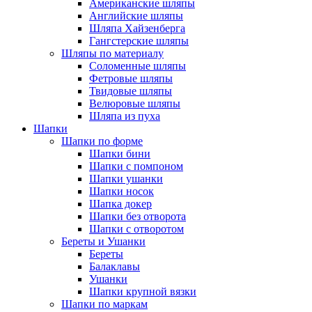
Американские шляпы
Английские шляпы
Шляпа Хайзенберга
Гангстерские шляпы
Шляпы по материалу
Соломенные шляпы
Фетровые шляпы
Твидовые шляпы
Велюровые шляпы
Шляпа из пуха
Шапки
Шапки по форме
Шапки бини
Шапки с помпоном
Шапки ушанки
Шапки носок
Шапка докер
Шапки без отворота
Шапки с отворотом
Береты и Ушанки
Береты
Балаклавы
Ушанки
Шапки крупной вязки
Шапки по маркам