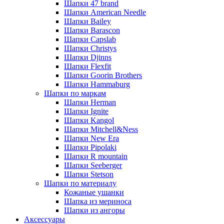
Шапки 47 brand
Шапки American Needle
Шапки Bailey
Шапки Barascon
Шапки Capslab
Шапки Christys
Шапки Djinns
Шапки Flexfit
Шапки Goorin Brothers
Шапки Hammaburg
Шапки по маркам
Шапки Herman
Шапки Ignite
Шапки Kangol
Шапки Mitchell&Ness
Шапки New Era
Шапки Pipolaki
Шапки R mountain
Шапки Seeberger
Шапки Stetson
Шапки по материалу
Кожаные ушанки
Шапка из мериноса
Шапки из ангоры
Аксессуары