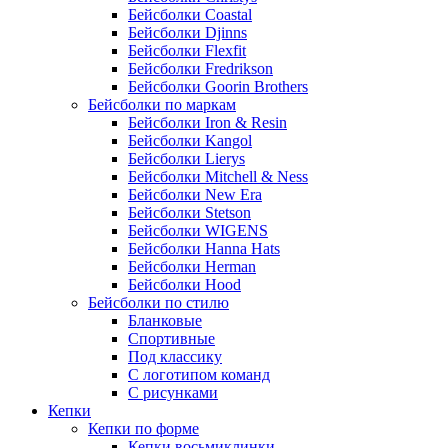
Бейсболки Coastal
Бейсболки Djinns
Бейсболки Flexfit
Бейсболки Fredrikson
Бейсболки Goorin Brothers
Бейсболки по маркам
Бейсболки Iron & Resin
Бейсболки Kangol
Бейсболки Lierys
Бейсболки Mitchell & Ness
Бейсболки New Era
Бейсболки Stetson
Бейсболки WIGENS
Бейсболки Hanna Hats
Бейсболки Herman
Бейсболки Hood
Бейсболки по стилю
Бланковые
Спортивные
Под классику
С логотипом команд
С рисунками
Кепки
Кепки по форме
Кепки восьмиклинки