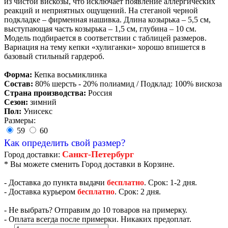
из чистой вискозы, что исключает появление аллергических
реакций и неприятных ощущений. На стеганой черной
подкладке – фирменная нашивка. Длина козырька – 5,5 см,
выступающая часть козырька – 1,5 см, глубина – 10 см.
Модель подбирается в соответствии с таблицей размеров.
Вариация на тему кепки «хулиганки» хорошо впишется в
базовый стильный гардероб.
Форма:
Кепка восьмиклинка
Состав:
80% шерсть - 20% полиамид / Подклад: 100% вискоза
Страна производства:
Россия
Сезон:
зимний
Пол:
Унисекс
Размеры:
59
60
Как определить свой размер?
Санкт-Петербург
Город доставки:
* Вы можете сменить Город доставки в Корзине.
- Доставка до пункта выдачи
бесплатно
. Срок: 1-2 дня.
- Доставка курьером
бесплатно
. Срок: 2 дня.
- Не выбрать? Отправим до 10 товаров на примерку.
- Оплата всегда после примерки. Никаких предоплат.