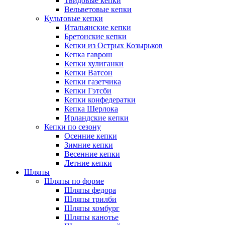
Твидовые кепки
Вельветовые кепки
Культовые кепки
Итальянские кепки
Бретонские кепки
Кепки из Острых Козырьков
Кепка гаврош
Кепки хулиганки
Кепки Ватсон
Кепки газетчика
Кепки Гэтсби
Кепки конфедератки
Кепка Шерлока
Ирландские кепки
Кепки по сезону
Осенние кепки
Зимние кепки
Весенние кепки
Летние кепки
Шляпы
Шляпы по форме
Шляпы федора
Шляпы трилби
Шляпы хомбург
Шляпы канотье