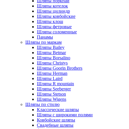
Шляпы поркпай
Шляпы котелок
Шляпы цилиндр
Шляпы ковбойские
Шляпы клош
Шляпы фетровые
Шляпы соломенные
Панамы
Шляпы по маркам
Шляпы Bailey
Шляпы Betmar
Шляпы Borsalino
Шляпы Christys
Шляпы Goorin Brothers
Шляпы Herman
Шляпы Laird
Шляпы R mountain
Шляпы Seeberger
Шляпы Stetson
Шляпы Wigens
Шляпы по стилю
Классические шляпы
Шляпы с широкими полями
Ковбойские шляпы
Свадебные шляпы