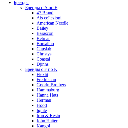
Бренды
Бренды с A по E
47 Brand
Ais collezioni
American Needle
Bailey
Barascon
Betmar
Borsalino
Capslab
Christys
Coastal
Djinns
Бренды с F по K
Flexfit
Fredrikson
Goorin Brothers
Hammaburg
Hanna Hats
Herman
Hood
Ignite
Iron & Resin
John Hatter
Kangol