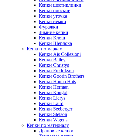
Кепки шестиклинки
Кепки плоские
Кепки уточка
Кепки немки
Фуражки
Зимние кепки
Кепки Клош
Кепки Шерлока
Кепки по маркам
Кепки Ais Collezioni
Кепки Bailey
Кепки Christys
Кепки Fredrikson
Кепки Goorin Brothers
Кепки Hanna Hats
Кепки Herman
Кепки Kangol
Кепки Lierys
Кепки Laird
Кепки Seeberger
Кепки Stetson
Кепки Wigens
Кепки по материалу
Драповые кепки