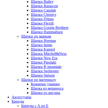
Шапки Bailey
Шапки Barascon
Шапки Capslab
Шапки Christys
Шапки Djinns
Шапки Flexfit
Шапки Goorin Brothers
Шапки Hammaburg
Шапки по маркам
Шапки Herman
Шапки Ignite
Шапки Kangol
Шапки Mitchell&Ness
Шапки New Era
Шапки Pipolaki
Шапки R mountain
Шапки Seeberger
Шапки Stetson
Шапки по материалу
Кожаные ушанки
Шапка из мериноса
Шапки из ангоры
Аксессуары
Бренды
Бренды с A по E