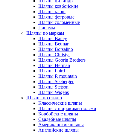
Шляпы цилиндр
Шляпы ковбойские
Шляпы клош
Шляпы фетровые
Шляпы соломенные
Панамы
Шляпы по маркам
Шляпы Bailey
Шляпы Betmar
Шляпы Borsalino
Шляпы Christys
Шляпы Goorin Brothers
Шляпы Herman
Шляпы Laird
Шляпы R mountain
Шляпы Seeberger
Шляпы Stetson
Шляпы Wigens
Шляпы по стилю
Классические шляпы
Шляпы с широкими полями
Ковбойские шляпы
Свадебные шляпы
Американские шляпы
Английские шляпы