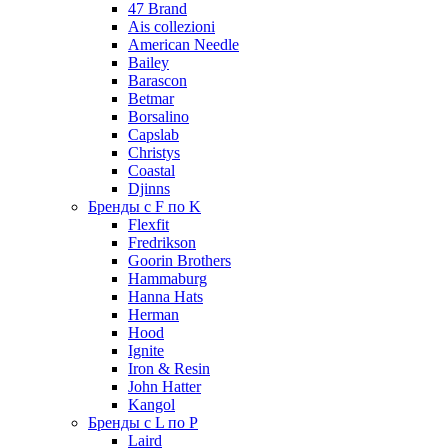
47 Brand
Ais collezioni
American Needle
Bailey
Barascon
Betmar
Borsalino
Capslab
Christys
Coastal
Djinns
Бренды с F по K
Flexfit
Fredrikson
Goorin Brothers
Hammaburg
Hanna Hats
Herman
Hood
Ignite
Iron & Resin
John Hatter
Kangol
Бренды с L по P
Laird