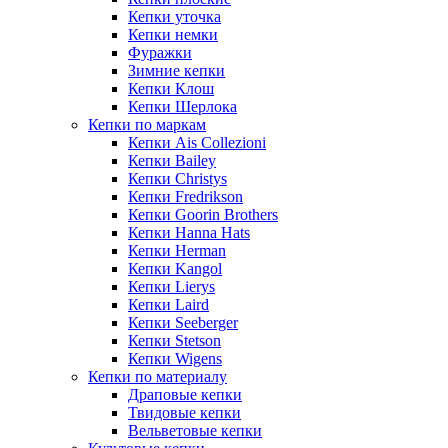
Кепки уточка
Кепки немки
Фуражки
Зимние кепки
Кепки Клош
Кепки Шерлока
Кепки по маркам
Кепки Ais Collezioni
Кепки Bailey
Кепки Christys
Кепки Fredrikson
Кепки Goorin Brothers
Кепки Hanna Hats
Кепки Herman
Кепки Kangol
Кепки Lierys
Кепки Laird
Кепки Seeberger
Кепки Stetson
Кепки Wigens
Кепки по материалу
Драповые кепки
Твидовые кепки
Вельветовые кепки