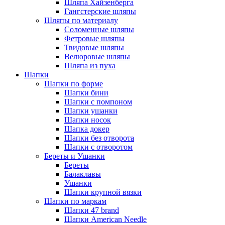
Шляпа Хайзенберга
Гангстерские шляпы
Шляпы по материалу
Соломенные шляпы
Фетровые шляпы
Твидовые шляпы
Велюровые шляпы
Шляпа из пуха
Шапки
Шапки по форме
Шапки бини
Шапки с помпоном
Шапки ушанки
Шапки носок
Шапка докер
Шапки без отворота
Шапки с отворотом
Береты и Ушанки
Береты
Балаклавы
Ушанки
Шапки крупной вязки
Шапки по маркам
Шапки 47 brand
Шапки American Needle