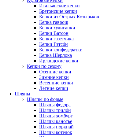
Культовые кепки
Итальянские кепки
Бретонские кепки
Кепки из Острых Козырьков
Кепка гаврош
Кепки хулиганки
Кепки Ватсон
Кепки газетчика
Кепки Гэтсби
Кепки конфедератки
Кепка Шерлока
Ирландские кепки
Кепки по сезону
Осенние кепки
Зимние кепки
Весенние кепки
Летние кепки
Шляпы
Шляпы по форме
Шляпы федора
Шляпы трилби
Шляпы хомбург
Шляпы канотье
Шляпы поркпай
Шляпы котелок