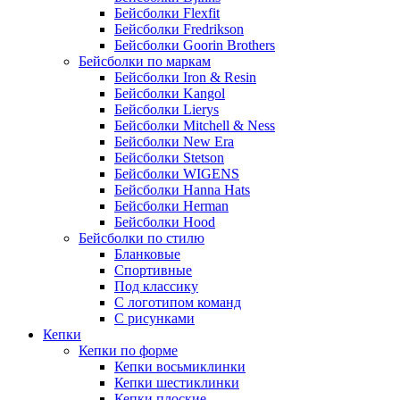
Бейсболки Flexfit
Бейсболки Fredrikson
Бейсболки Goorin Brothers
Бейсболки по маркам
Бейсболки Iron & Resin
Бейсболки Kangol
Бейсболки Lierys
Бейсболки Mitchell & Ness
Бейсболки New Era
Бейсболки Stetson
Бейсболки WIGENS
Бейсболки Hanna Hats
Бейсболки Herman
Бейсболки Hood
Бейсболки по стилю
Бланковые
Спортивные
Под классику
С логотипом команд
С рисунками
Кепки
Кепки по форме
Кепки восьмиклинки
Кепки шестиклинки
Кепки плоские