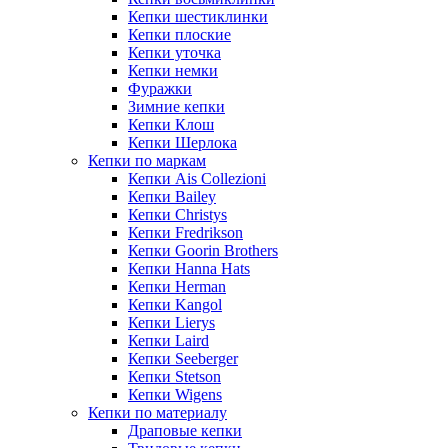
Кепки шестиклинки
Кепки плоские
Кепки уточка
Кепки немки
Фуражки
Зимние кепки
Кепки Клош
Кепки Шерлока
Кепки по маркам
Кепки Ais Collezioni
Кепки Bailey
Кепки Christys
Кепки Fredrikson
Кепки Goorin Brothers
Кепки Hanna Hats
Кепки Herman
Кепки Kangol
Кепки Lierys
Кепки Laird
Кепки Seeberger
Кепки Stetson
Кепки Wigens
Кепки по материалу
Драповые кепки