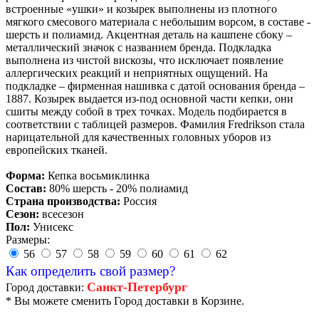
встроенные «ушки» и козырек выполнены из плотного
мягкого смесового материала с небольшим ворсом, в составе -
шерсть и полиамид. Акцентная деталь на кашпене сбоку –
металлический значок с названием бренда. Подкладка
выполнена из чистой вискозы, что исключает появление
аллергических реакций и неприятных ощущений. На
подкладке – фирменная нашивка с датой основания бренда –
1887. Козырек выдается из-под основной части кепки, они
сшиты между собой в трех точках. Модель подбирается в
соответствии с таблицей размеров. Фамилия Fredrikson стала
нарицательной для качественных головных уборов из
европейских тканей.
Форма:
Кепка восьмиклинка
Состав:
80% шерсть - 20% полиамид
Страна производства:
Россия
Сезон:
всесезон
Пол:
Унисекс
Размеры:
56
57
58
59
60
61
62
Как определить свой размер?
Санкт-Петербург
Город доставки:
* Вы можете сменить Город доставки в Корзине.