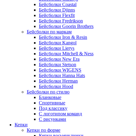
Бейсболки Coastal
Бейсболки Djinns
Бейсболки Flexfit
Бейсболки Fredrikson
Бейсболки Goorin Brothers
Бейсболки по маркам
Бейсболки Iron & Resin
Бейсболки Kangol
Бейсболки Lierys
Бейсболки Mitchell & Ness
Бейсболки New Era
Бейсболки Stetson
Бейсболки WIGENS
Бейсболки Hanna Hats
Бейсболки Herman
Бейсболки Hood
Бейсболки по стилю
Бланковые
Спортивные
Под классику
С логотипом команд
С рисунками
Кепки
Кепки по форме
Кепки восьмиклинки