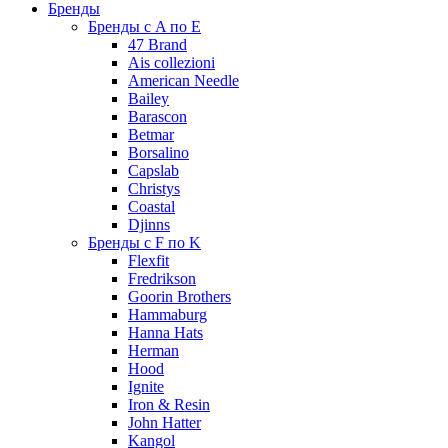
Бренды
Бренды с A по E
47 Brand
Ais collezioni
American Needle
Bailey
Barascon
Betmar
Borsalino
Capslab
Christys
Coastal
Djinns
Бренды с F по K
Flexfit
Fredrikson
Goorin Brothers
Hammaburg
Hanna Hats
Herman
Hood
Ignite
Iron & Resin
John Hatter
Kangol