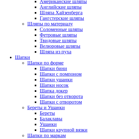
Американские шляпы
Английские шляпы
Шляпа Хайзенберга
Гангстерские шляпы
Шляпы по материалу
Соломенные шляпы
Фетровые шляпы
Твидовые шляпы
Велюровые шляпы
Шляпа из пуха
Шапки
Шапки по форме
Шапки бини
Шапки с помпоном
Шапки ушанки
Шапки носок
Шапка докер
Шапки без отворота
Шапки с отворотом
Береты и Ушанки
Береты
Балаклавы
Ушанки
Шапки крупной вязки
Шапки по маркам