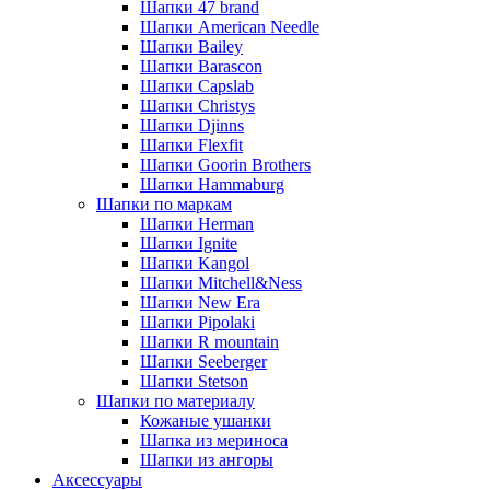
Шапки 47 brand
Шапки American Needle
Шапки Bailey
Шапки Barascon
Шапки Capslab
Шапки Christys
Шапки Djinns
Шапки Flexfit
Шапки Goorin Brothers
Шапки Hammaburg
Шапки по маркам
Шапки Herman
Шапки Ignite
Шапки Kangol
Шапки Mitchell&Ness
Шапки New Era
Шапки Pipolaki
Шапки R mountain
Шапки Seeberger
Шапки Stetson
Шапки по материалу
Кожаные ушанки
Шапка из мериноса
Шапки из ангоры
Аксессуары