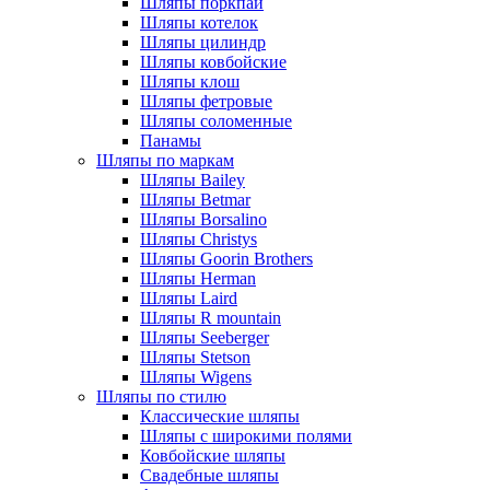
Шляпы поркпай
Шляпы котелок
Шляпы цилиндр
Шляпы ковбойские
Шляпы клош
Шляпы фетровые
Шляпы соломенные
Панамы
Шляпы по маркам
Шляпы Bailey
Шляпы Betmar
Шляпы Borsalino
Шляпы Christys
Шляпы Goorin Brothers
Шляпы Herman
Шляпы Laird
Шляпы R mountain
Шляпы Seeberger
Шляпы Stetson
Шляпы Wigens
Шляпы по стилю
Классические шляпы
Шляпы с широкими полями
Ковбойские шляпы
Свадебные шляпы