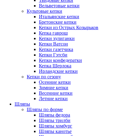
Твидовые кепки
Вельветовые кепки
Культовые кепки
Итальянские кепки
Бретонские кепки
Кепки из Острых Козырьков
Кепка гаврош
Кепки хулиганки
Кепки Ватсон
Кепки газетчика
Кепки Гэтсби
Кепки конфедератки
Кепка Шерлока
Ирландские кепки
Кепки по сезону
Осенние кепки
Зимние кепки
Весенние кепки
Летние кепки
Шляпы
Шляпы по форме
Шляпы федора
Шляпы трилби
Шляпы хомбург
Шляпы канотье