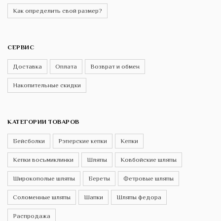
Как определить свой размер?
СЕРВИС
Доставка
Оплата
Возврат и обмен
Накопительные скидки
КАТЕГОРИИ ТОВАРОВ
Бейсболки
Рэперские кепки
Кепки
Кепки восьмиклинки
Шляпы
Ковбойские шляпы
Широкополые шляпы
Береты
Фетровые шляпы
Соломенные шляпы
Шапки
Шляпы федора
Распродажа