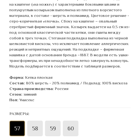
на кашпене («на ножке») с характерными боковыми швами и
полукруглым козырьком выполнена из плотного ворсистого
материала, в составе - шерсть и полиамид. Цветовое решение -
серо-коричневая «елочка». Сбоку на кашпене – овальный
серебристый фирменный значок. Козырек выдается на 0,5 см из-
под основной классической части кепки, они сшиты между
собой в трех точках. Стеганая подкладка выполнена из черной
шелковистой вискозы, что исключает появление аллергических
реакций и неприятных ощущений. На подкладке – фирменная
нашивка с датой основания бренда –1887. В модели есть ушки-
трансформеры, их при ненадобности легко завернуть вовнутрь.
Модель подбирается в соответствии с таблицей размеров.
Форма:
Кепка плоская
Состав:
80% шерсть - 20% полиамид / Подклад: 100% вискоза
Страна производства:
Россия
Сезон:
зимний
Пол:
Унисекс
РАЗМЕРЫ:
57
58
59
60