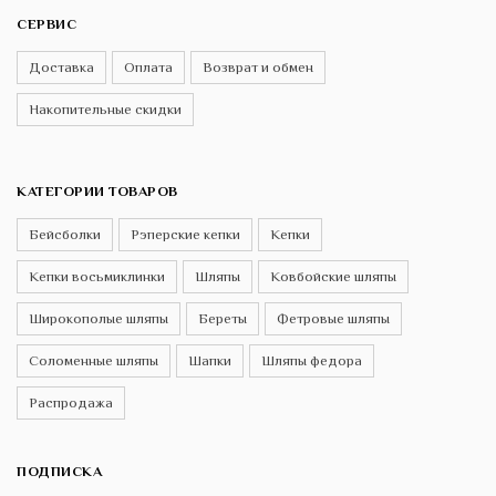
СЕРВИС
Доставка
Оплата
Возврат и обмен
Накопительные скидки
КАТЕГОРИИ ТОВАРОВ
Бейсболки
Рэперские кепки
Кепки
Кепки восьмиклинки
Шляпы
Ковбойские шляпы
Широкополые шляпы
Береты
Фетровые шляпы
Соломенные шляпы
Шапки
Шляпы федора
Распродажа
ПОДПИСКА