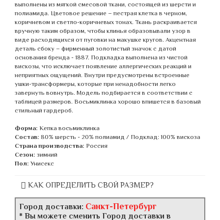
выполнены из мягкой смесовой ткани, состоящей из шерсти и
полиамида. Цветовое решение – пестрая клетка в черном,
коричневом и светло-коричневых тонах. Ткань раскраивается
вручную таким образом, чтобы клинья образовывали узор в
виде расходящихся от пуговки на макушке кругов. Акцентная
деталь сбоку – фирменный золотистый значок с датой
основания бренда - 1887. Подкладка выполнена из чистой
вискозы, что исключает появление аллергических реакций и
неприятных ощущений. Внутри предусмотрены встроенные
ушки-трансформеры, которые при ненадобности легко
завернуть вовнутрь. Модель подбирается в соответствии с
таблицей размеров. Восьмиклинка хорошо впишется в базовый
стильный гардероб.
Форма:
Кепка восьмиклинка
Состав:
80% шерсть - 20% полиамид / Подклад: 100% вискоза
Страна производства:
Россия
Сезон:
зимний
Пол:
Унисекс
КАК ОПРЕДЕЛИТЬ СВОЙ РАЗМЕР?
Санкт-Петербург
Город доставки:
* Вы можете сменить Город доставки в