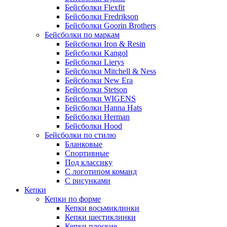
Бейсболки Flexfit
Бейсболки Fredrikson
Бейсболки Goorin Brothers
Бейсболки по маркам
Бейсболки Iron & Resin
Бейсболки Kangol
Бейсболки Lierys
Бейсболки Mitchell & Ness
Бейсболки New Era
Бейсболки Stetson
Бейсболки WIGENS
Бейсболки Hanna Hats
Бейсболки Herman
Бейсболки Hood
Бейсболки по стилю
Бланковые
Спортивные
Под классику
С логотипом команд
С рисунками
Кепки
Кепки по форме
Кепки восьмиклинки
Кепки шестиклинки
Кепки плоские