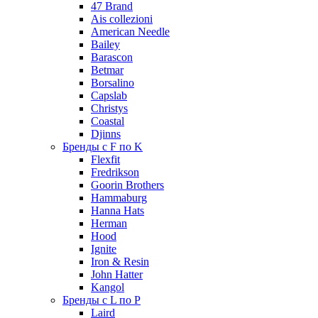
47 Brand
Ais collezioni
American Needle
Bailey
Barascon
Betmar
Borsalino
Capslab
Christys
Coastal
Djinns
Бренды с F по K
Flexfit
Fredrikson
Goorin Brothers
Hammaburg
Hanna Hats
Herman
Hood
Ignite
Iron & Resin
John Hatter
Kangol
Бренды с L по P
Laird