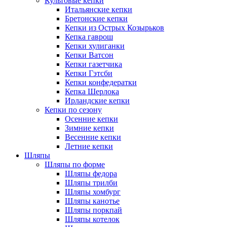
Культовые кепки
Итальянские кепки
Бретонские кепки
Кепки из Острых Козырьков
Кепка гаврош
Кепки хулиганки
Кепки Ватсон
Кепки газетчика
Кепки Гэтсби
Кепки конфедератки
Кепка Шерлока
Ирландские кепки
Кепки по сезону
Осенние кепки
Зимние кепки
Весенние кепки
Летние кепки
Шляпы
Шляпы по форме
Шляпы федора
Шляпы трилби
Шляпы хомбург
Шляпы канотье
Шляпы поркпай
Шляпы котелок