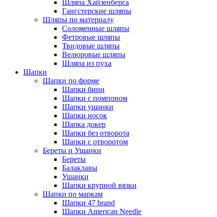
Шляпа Хайзенберга
Гангстерские шляпы
Шляпы по материалу
Соломенные шляпы
Фетровые шляпы
Твидовые шляпы
Велюровые шляпы
Шляпа из пуха
Шапки
Шапки по форме
Шапки бини
Шапки с помпоном
Шапки ушанки
Шапки носок
Шапка докер
Шапки без отворота
Шапки с отворотом
Береты и Ушанки
Береты
Балаклавы
Ушанки
Шапки крупной вязки
Шапки по маркам
Шапки 47 brand
Шапки American Needle