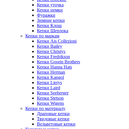
Кепки уточка
Кепки немки
Фуражки
Зимние кепки
Кепки Клош
Кепки Шерлока
Кепки по маркам
Кепки Ais Collezioni
Кепки Bailey
Кепки Christys
Кепки Fredrikson
Кепки Goorin Brothers
Кепки Hanna Hats
Кепки Herman
Кепки Kangol
Кепки Lierys
Кепки Laird
Кепки Seeberger
Кепки Stetson
Кепки Wigens
Кепки по материалу
Драповые кепки
Твидовые кепки
Вельветовые кепки