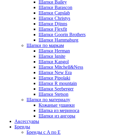
Шапки Bailey
Шапки Barascon
Шапки Capslab
Шапки Christys
Шапки Djinns
Шапки Flexfit
Шапки Goorin Brothers
Шапки Hammaburg
Шапки по маркам
Шапки Herman
Шапки Ignite
Шапки Kangol
Шапки Mitchell&Ness
Шапки New Era
Шапки Pipolaki
Шапки R mountain
Шапки Seeberger
Шапки Stetson
Шапки по материалу
Кожаные ушанки
Шапка из мериноса
Шапки из ангоры
Аксессуары
Бренды
Бренды с A по E