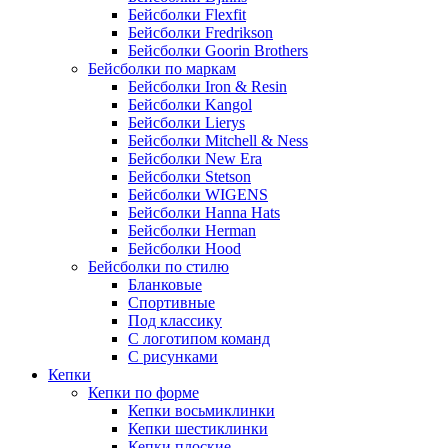
Бейсболки Flexfit
Бейсболки Fredrikson
Бейсболки Goorin Brothers
Бейсболки по маркам
Бейсболки Iron & Resin
Бейсболки Kangol
Бейсболки Lierys
Бейсболки Mitchell & Ness
Бейсболки New Era
Бейсболки Stetson
Бейсболки WIGENS
Бейсболки Hanna Hats
Бейсболки Herman
Бейсболки Hood
Бейсболки по стилю
Бланковые
Спортивные
Под классику
С логотипом команд
С рисунками
Кепки
Кепки по форме
Кепки восьмиклинки
Кепки шестиклинки
Кепки плоские