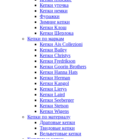
Кепки уточка
Кепки немки
Фуражки
Зимние кепки
Кепки Клош
Кепки Шерлока
Кепки по маркам
Кепки Ais Collezioni
Кепки Bailey
Кепки Christys
Кепки Fredrikson
Кепки Goorin Brothers
Кепки Hanna Hats
Кепки Herman
Кепки Kangol
Кепки Lierys
Кепки Laird
Кепки Seeberger
Кепки Stetson
Кепки Wigens
Кепки по материалу
Драповые кепки
Твидовые кепки
Вельветовые кепки