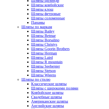
Шляпы цилиндр
Шляпы ковбойские
Шляпы клош
Шляпы фетровые
Шляпы соломенные
Панамы
Шляпы по маркам
Шляпы Bailey
Шляпы Betmar
Шляпы Borsalino
Шляпы Christys
Шляпы Goorin Brothers
Шляпы Herman
Шляпы Laird
Шляпы R mountain
Шляпы Seeberger
Шляпы Stetson
Шляпы Wigens
Шляпы по стилю
Классические шляпы
Шляпы с широкими полями
Ковбойские шляпы
Свадебные шляпы
Американские шляпы
Английские шляпы