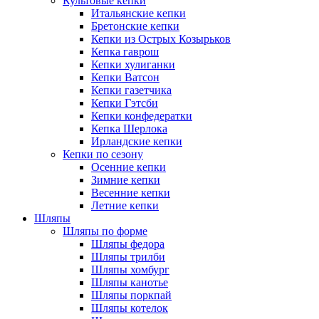
Культовые кепки
Итальянские кепки
Бретонские кепки
Кепки из Острых Козырьков
Кепка гаврош
Кепки хулиганки
Кепки Ватсон
Кепки газетчика
Кепки Гэтсби
Кепки конфедератки
Кепка Шерлока
Ирландские кепки
Кепки по сезону
Осенние кепки
Зимние кепки
Весенние кепки
Летние кепки
Шляпы
Шляпы по форме
Шляпы федора
Шляпы трилби
Шляпы хомбург
Шляпы канотье
Шляпы поркпай
Шляпы котелок