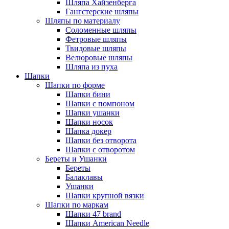
Шляпа Хайзенберга
Гангстерские шляпы
Шляпы по материалу
Соломенные шляпы
Фетровые шляпы
Твидовые шляпы
Велюровые шляпы
Шляпа из пуха
Шапки
Шапки по форме
Шапки бини
Шапки с помпоном
Шапки ушанки
Шапки носок
Шапка докер
Шапки без отворота
Шапки с отворотом
Береты и Ушанки
Береты
Балаклавы
Ушанки
Шапки крупной вязки
Шапки по маркам
Шапки 47 brand
Шапки American Needle