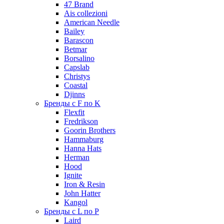
47 Brand
Ais collezioni
American Needle
Bailey
Barascon
Betmar
Borsalino
Capslab
Christys
Coastal
Djinns
Бренды с F по K
Flexfit
Fredrikson
Goorin Brothers
Hammaburg
Hanna Hats
Herman
Hood
Ignite
Iron & Resin
John Hatter
Kangol
Бренды с L по P
Laird