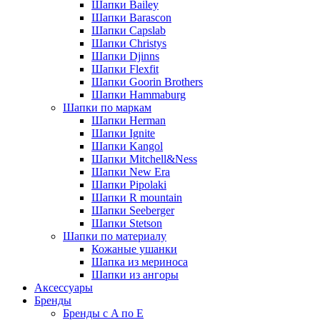
Шапки Bailey
Шапки Barascon
Шапки Capslab
Шапки Christys
Шапки Djinns
Шапки Flexfit
Шапки Goorin Brothers
Шапки Hammaburg
Шапки по маркам
Шапки Herman
Шапки Ignite
Шапки Kangol
Шапки Mitchell&Ness
Шапки New Era
Шапки Pipolaki
Шапки R mountain
Шапки Seeberger
Шапки Stetson
Шапки по материалу
Кожаные ушанки
Шапка из мериноса
Шапки из ангоры
Аксессуары
Бренды
Бренды с A по E