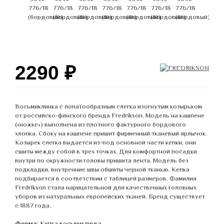
2290
₽
Восьмиклинка с лопатообразным слегка изогнутым козырьком
от российско-финского бренда Fredrikson. Модель на кашпене
(«ножке») выполнена из плотного фактурного бордового
хлопка. Сбоку на кашпене пришит фирменный тканевый ярлычок.
Козырек слегка выдается из-под основной части кепки, они
сшиты между собой в трех точках. Для комфортной посадки
внутри по окружности головы пришита лента. Модель без
подкладки, внутренние швы обшиты черной тканью. Кепка
подбирается в соответствии с таблицей размеров. Фамилия
Fredrikson стала нарицательной для качественных головных
уборов из натуральных европейских тканей. Бренд существует
с 1887 года.
Форма:
Кепка восьмиклинка