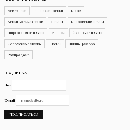
Бейсболки
Рэперские кепки
Кепки
Кепки восьмиклинки
Шляпы
Ковбойские шляпы
Широкополые шляпы
Береты
Фетровые шляпы
Соломенные шляпы
Шапки
Шляпы федора
Распродажа
ПОДПИСКА
Имя
E-mail
ПОДПИСАТЬСЯ